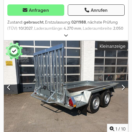
Reifen und Räder -Planen und Gestelle -Sonderanfertigungen in
unserer Schlosserei -Vermietung Ständig ca. 400 Anhänger auf
Anfragen
Anrufen
Lager! Wir freuen uns auf Ihren Besuch. Büro, Ausstellungsfläche,
Werkstatt, TÜV, Vermietung und Ersatzteile Senner Hellweg 187
Zustand:
gebraucht
, Erstzulassung:
02/1988
, nächste Prüfung
(TÜV):
10/2027
, Laderaumlänge:
4.270 mm
, Laderaumbreite:
2.050
mm
, Laderaumhöhe:
400 mm
, Baujahr:
1988
, * Brenderup *
Anhänger 2000GB * Baujahr 1988 * Auffahrrampen Cedpfx Aox
Kleinanzeige
Eqnpon Hjrf * Gesamt gewicht 2000 kg * Nutzlast 1410 kg * 2000
kg * L/B/H 4270 x 2005 x 400 mm Brenderup * TÜV 10.2027 Haben
Sie Fragen? Kontaktieren Sie uns für eine schnelle Beratung
gerne auch direkt über WhatsApp: Wir bieten an: Nettokauf für
Firmen aus der EU mit USt-IdNr, VAT Nummer sowie Kunden aus
dem Drittland. Leasing und Finanzierung. Erledigung sämtlicher
Zollformalitäten. Erstellung von Kurzzeit- sowie
Ausfuhrkennzeichen Transport zum Hafen. Alle Preise bei
Kleinanzeigen verstehen sich als Bruttopreise und enthalten
bereits die gesetzliche Mehrwertsteuer von 19%.
1
/
10