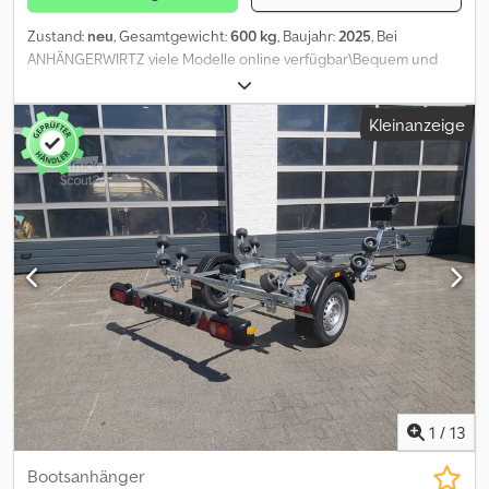
Zustand:
neu
, Gesamtgewicht:
600 kg
, Baujahr:
2025
, Bei
ANHÄNGERWIRTZ viele Modelle online verfügbar\Bequem und
rund um die Uhr Online kaufen auf trailer-shop Codpezl Hylofx An
Herf Selbst abholen oder liefern lassen. Der online Abholmarkt für
Kleinanzeige
Ihren neuen Anhänger bietet starke Markenfabrikate! über 850
Neuanhänger vor Ort auf Lager über 130 gebrauchte Anhänger
ständig im Angebot. unverbindliches Beispiel: Abverkauf aus
Vorrat zum Sonderpreis Bootanhänger 600kg Einachs Fahrwerk,
Bootstrailer für Schlauchboot Einachs Fahrwerk 600kg zGG,
Markenbereifung mit Stahlfelgen, V Rohr Stahlrahmen
feuerverzinkt, 472 x 158cm für Boote bis 4,6 Meter ( 15) Moderne
Beleuchtung Stecker 13 Pol. Träger mit Schnellverschluß
abnehmbar. Zubehör lose : Seilwinde Gurt geschützt mit
einstellbarem Windenstand und Anschlagpad, Stützrad....
Kielrollen 2 Seitenrollen 16 Verkauf telefonische Bestellannahme
zu folgenden Zeiten: MO. - Fr. 08.00 bis 12.30 UUR und 14.00 bis
18.00 UHR oder rund um die Uhr über unseren Onlineshop auf
trailershop Urheberrecht - Markenschutz 07.26 311941
1
/
13
Bootsanhänger