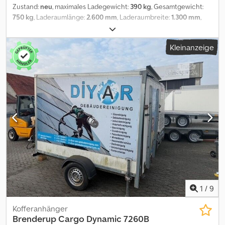
Zustand:
neu
, maximales Ladegewicht:
390 kg
, Gesamtgewicht:
750 kg
, Laderaumlänge:
2.600 mm
, Laderaumbreite:
1.300 mm
,
Laderaumhöhe:
1.500 mm
, Baujahr:
2025
, ANHÄNGERWIRTZ - Der
online Abholmarkt für Ihren neuen Anhänger bietet starke
Kleinanzeige
Markenfabrikate! über 850 Neuanhänger auf Lager über 100
gebrauchte Anhänger ständig im Angebot über 150
Kofferanhänger - gängige Ausführung umfangreiches Zubehör
auf Lager unverbindliches Beispiel: Restbestand günstig nur
online solange Verfügbar ungebremst Führerscheinfreie
Nutzung Kofferanhänger Cargo Trailer Typ CD260UB
260x130x150cm 750kg Tieflader Einachser mit V-Deichsel,
ungebremst wartungsfreie Gummifederachse, Wände
schlagfeste Wabe aussen glatt, Doppel Heckflügeltür mit
Drehstangenverschluß abschließbar, Innenleuchte und 3te
Bremsleuchte LED, 6 Zurrbügel im Seitenrand, Zwangslüftung,
Stützrad ..... Vorteile: führerscheinfreie Nutzung Ausführung
Heckrampe antirutsch und Überfahrbleche !!! Verkauf
telefonische Bestellannahme: MO. - FR. 08-12.30 Uhr und 14.00 bis
1
/
9
18.00 UHR Cedpfx Anozi Shio Hjrf oder rund um die Uhr über
unserem trailershop Bilder und Beschreibung dieser
Kofferanhänger
Werbeannonce sind urheberrechtlich - Logos Markenrechtlich
Brenderup
Cargo Dynamic 7260B