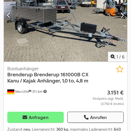
unverbindliches Beispiel: Viele Versionen direkt verfügbar
Rechnung ausgewiesene MwSt Garantie - Anhänger Händler
seit über 35 Jahren BRENDERUP MASCHINENTRANSPORTER
MT 3080 308X152X27CM 3000KG Brenderup
Maschinentransporter MT 3080 GD 308x152cm 3000kg, Tieflader
Tandemfahrwerk V-Deichsel , Auffahrrampe als Heckklappe mit
Stützbein 13-pol Kunststoffstecker, Bereifung: 14 Zoll Stützrad
,innenliegende Zurrösen 6 Stk. / 400 daN Baggerschaufelablage
rutschfester Kotflügelbelag und Trittbrett Feuerverzinkt ,
1
/
6
hochwertiger stabiler Siebdruckboden stabile Unterlegkeile aus
Metall, Positionsbeleuchtung eingelassene Leuchten Ersatzrad
Bootsanhänger
inkl. Halter unter Schaufelablage Restbestand solange Vorrat
Brenderup
Brenderup 161000B CX
reicht ! Verkauf telefonische Bestellannahme zu unseren
Kanu / Kajak Anhänger, 1,0 to, 4,8 m
Öffnungszeiten Montags-Freitags oder rund um die Uhr über
3.151 €
Neu-Ulm
311 km
unseren Onlineshop auf trailer - shop de Urheberrecht -
Markenschutz 05/26
Festpreis zzgl. MwSt.
(3.750 € brutto)
Anfragen
Anrufen
Zustand:
neu
, Leergewicht:
360 kg
, maximales Ladegewicht:
640