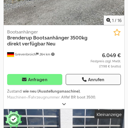
Lager: Brenderup Humbaur Hapert Unsinn und Neptun Auf
Wunsch erhalten sie von uns ein kostenloses
Überführungskennzeichen. Wir reparieren Anhänger sämtlicher
Hersteller. Weiteres Zubehör auf Anfrage. Technische
1
/
16
Änderungen, Preisänderungen und Irrtümer vorbehalten. Für
Irrtümer und Druckfehler wird keine Haftung
Bootsanhänger
übernommen.Rückfahrautomatik, Gummifederachse,
Brenderup
Bootsanhänger 3500kg
Einzelradaufhängung, Stützrad, feuerverzinkt, Gebremst, Inkl.
direkt verfügbar Neu
Garantie, Brenderup verwendet verzinkte Bauteile die den
6.049 €
Grevenbroich
264 km
Anhänger optimal gegen Rost schützen, robuste und stabile
Konstruktion des Chassis, gebremst, 13-Pol. Stecker mit
Festpreis zzgl. MwSt.
(7.198 € brutto)
Rückfahrleuchte, geschützte Heckleuchten, 13 Zoll Bereifung,
inkl. 100 km/h Umrüstung möglich Crsdpfxogqvxcj An Hef
Anfragen
Anrufen
Zustand:
wie neu (Ausstellungsmaschine)
,
Maschinen-/Fahrzeugnummer:
AHW BR boot 3500
,
Gesamtgewicht:
3.500 kg
, Baujahr:
2021
, ANHÄNGERWIRTZ der
Abholmarkt für Ihren neuen Anhänger bietet starke
Kleinanzeige
Markenfabrikate direkt zum mitnehmen! Crjdpfx Anezl Hyrj Hjf
über 850 Neuanhänger auf Lager über 100 gebrauchte Anhänger
ständig im Angebot über 150 Fahrzeug Transporter - gängiger