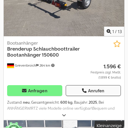
einstellbarem Windenstand und Anschlagpad, Stützrad....
Kielrollen 2 Seitenrollen 16 Verkauf telefonische Bestellannahme
zu folgenden Zeiten: MO. - Fr. 08.00 bis 12.30 UUR und 14.00 bis
18.00 UHR oder rund um die Uhr über unseren Onlineshop auf
trailershop Urheberrecht - Markenschutz 07.26 311941
1
/
13
Bootsanhänger
Brenderup
Schlauchboottrailer
Bootanhänger 150600
1.596 €
Grevenbroich
264 km
Festpreis zzgl. MwSt.
(1.899 € brutto)
Anfragen
Anrufen
Zustand:
neu
, Gesamtgewicht:
600 kg
, Baujahr:
2025
, Bei
ANHÄNGERWIRTZ viele Modelle online verfügbar\Bequem und
rund um die Uhr Online kaufen auf trailer-shop Selbst abholen
oder liefern lassen. Der online Abholmarkt für Ihren neuen
Kleinanzeige
Anhänger bietet starke Markenfabrikate! über 850 Neuanhänger