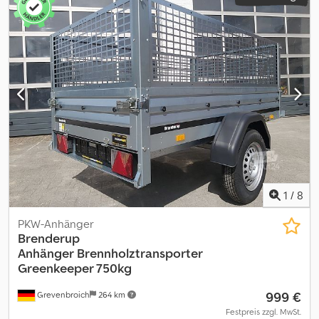
1
/
8
PKW-Anhänger
Brenderup
Anhänger
Brennholztransporter
Greenkeeper 750kg
999 €
Grevenbroich
264 km
Festpreis zzgl. MwSt.