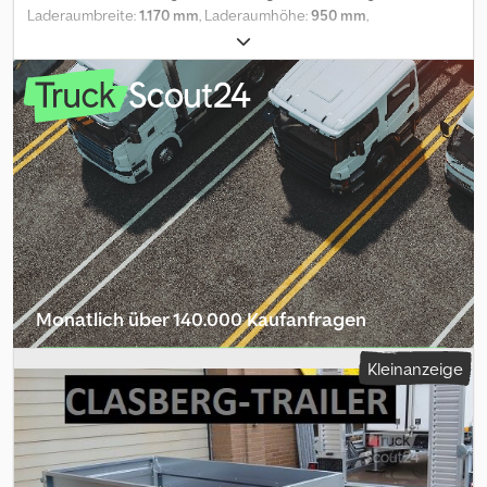
Laderaumbreite:
1.170 mm
, Laderaumhöhe:
950 mm
,
ANHÄNGERWIRTZ der Abholmarkt für Ihren neuen Anhänger
bietet starke Markenfabrikate! Crjdey Rhv Uepfx An Hjf über 850
Neuanhänger auf Lager über 130 gebrauchte Anhänger ständig
im Angebot unverbindliches Beispiel: Neu verfügbar Verkauf
telefonisch oder online auf trailershop Inhalt und Bilder
unterliegen dem Urheberrecht - Logos Markenschutz 05/26
311106+lg
Monatlich über 140.000 Kaufanfragen
Händlerpaket auswählen
Kleinanzeige