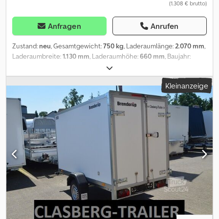
(1.308 € brutto)
Anfragen
Anrufen
Zustand:
neu
, Gesamtgewicht:
750 kg
, Laderaumlänge:
2.070 mm
,
Laderaumbreite:
1.130 mm
, Laderaumhöhe:
660 mm
, Baujahr:
2026
, Bei ANHÄNGERWIRTZ viele Modelle online verfügbar
Bequem und rund um die Uhr kaufen in unserem trailershop
Kleinanzeige
Csdpfx Anszl Hl Uj Horf Selbst abholen oder liefern lassen. der
online Abholmarkt für Ihren neuen Anhänger bietet starke
Markenfabrikate! über 850 Neuanhänger auf Lager über 130
gebrauchte Anhänger ständig im Angebot. unverbindliches
Beispiel: Tieflader Kastenanhänger Brenderup 1205 S UB
204x116x34 cm 750kg (Nutzlast: ca. 620kg) ungebremst, V Deichsel
klappbar mit Schnappverschlüssen, Tieflader mit gefalzten
Stahlbordwänden, Heckklappe aushängbar, Zurrbügel, Große
Bereifung 13 Zoll..... Versand möglich..... Bordwandaufsatz lose
ohne Montage steckbar 33cm somit 66cm Wandhöhe insgesamt
! nur online ! Verkauf telefonische Bestellannahme zu unseren
Öffnungszeiten oder rund um die Uhr über unseren trailershop
Urheberrecht - Markenschutz 07.26