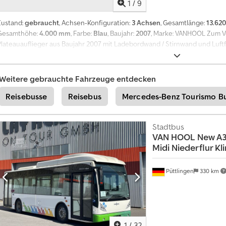
1
/
9
Zustand:
gebraucht
, Achsen-Konfiguration:
3 Achsen
, Gesamtlänge:
13.62
Gesamthöhe:
4.000 mm
, Farbe:
Blau
, Baujahr:
2007
, Marke: VANHOOL Zum Ve
Plateauauflieger aus Baujahr 2007 mit Ladebordwand / Stirnwand und Luft
Fahrzeugzustand: Gebrauchtfahrzeug Fahrzeugart: Auflieger / Anhänger Fah
Hool Fahrzeugfarbe: Blau Fahrgestellnummer / FIN: YE13B0072AA409081 Zu
 Achslast je Achse: 9.000 kg Sattellast: 12.000 kg Länge: 13,62 m Dsdsztbp R
Weitere gebrauchte Fahrzeuge entdecken
Max. Höhe: 4,00 m Radstand / Achsabstand: 7,70 m Ausstattung / Aufbau 3-
Reisebusse
Reisebus
Mercedes-Benz Tourismo B
Holzboden Stirnwand vorne Rungen / seitliche Aufnahmepunkte Unterfah
Trailer EBS Seitliche Begrenzungsleuchten Hintere Beleuchtung 26A034 =
Stadtbus
VAN HOOL
New A3
Midi Niederflur Kl
Püttlingen
330 km
1
/
32