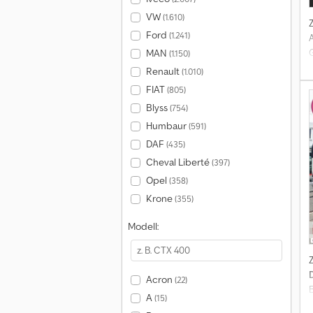
VW
(1.610)
Ford
(1.241)
MAN
(1.150)
Renault
(1.010)
FIAT
(805)
Blyss
(754)
G
Humbaur
(591)
DAF
(435)
1
Cheval Liberté
(397)
5
Opel
(358)
P
Krone
a
(355)
Modell:
Acron
(22)
A
(15)