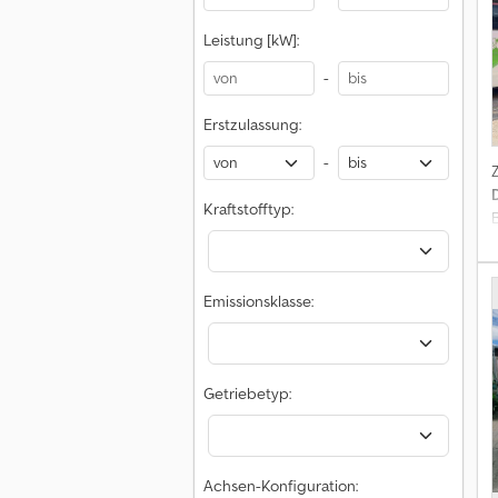
Leistung [kW]:
-
W
Erstzulassung:
-
D
Kraftstofftyp:
Emissionsklasse:
Getriebetyp:
Achsen-Konfiguration: