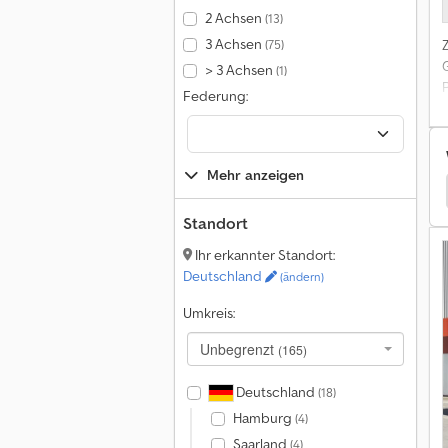
2 Achsen
(13)
3 Achsen
(75)
> 3 Achsen
(1)
Federung:
3
Mehr anzeigen
Mercedes-Benz O Busse
Mercedes-Benz Citaro
Standort
Ihr erkannter Standort:
Deutschland
(ändern)
Umkreis:
Unbegrenzt
(165)
Deutschland
(18)
Hamburg
(4)
Saarland
(4)