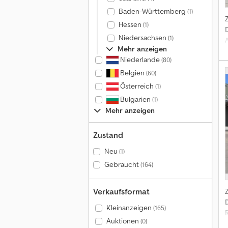
Baden-Württemberg
(1)
Hessen
(1)
Niedersachsen
(1)
Mehr anzeigen
Niederlande
(80)
Belgien
(60)
Österreich
(1)
Bulgarien
(1)
Mehr anzeigen
A
Zustand
Neu
(1)
Gebraucht
(164)
Verkaufsformat
Kleinanzeigen
(165)
Auktionen
(0)