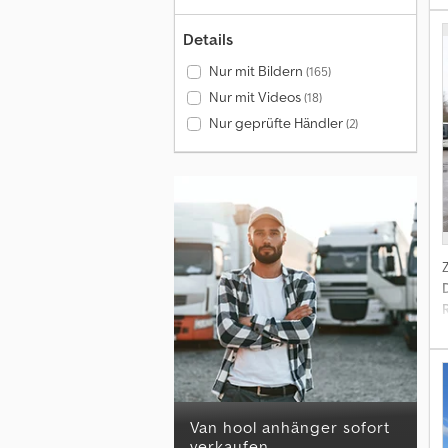
m
Details
Nur mit Bildern
(165)
S
Nur mit Videos
(18)
Nur geprüfte Händler
(2)
N
m
van hool anhänger sofort
S
verkaufen