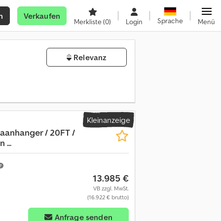
n
Verkaufen
Sprache
Merkliste
(0)
Login
Menü
Relevanz
Kleinanzeige
 aanhanger / 20FT /
...
13.985 €
VB zzgl. MwSt.
(16.922 € brutto)
Anfrage senden