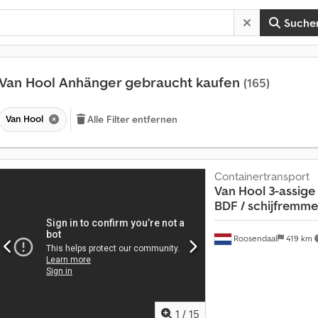
Suche
Van Hool Anhänger gebraucht kaufen
(165)
Van Hool
Alle Filter entfernen
Containertransport
Van Hool
3-assige
BDF / schijfremmen 
Roosendaal
419 km
1
/
15