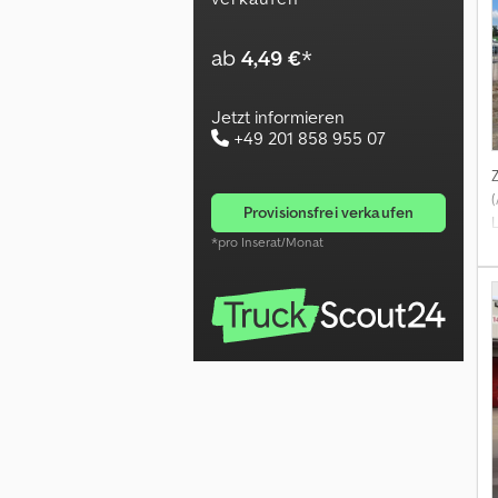
ab
4,49 €
*
N
Jetzt informieren
+49 201 858 955 07
provisionsfrei verkaufen
*pro Inserat/Monat