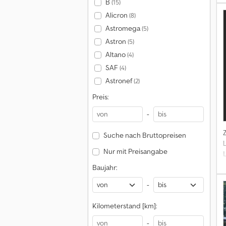
B
(15)
Alicron
(8)
Astromega
(5)
Astron
(5)
Altano
(4)
SAF
(4)
Astronef
(2)
Preis:
N
-
Suche nach Bruttopreisen
Nur mit Preisangabe
7
Baujahr:
-
Kilometerstand [km]:
l
-