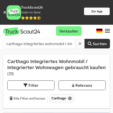
TruckScout24
Zur App
Gratis im Store
Verkaufen
Suchen
Carthago Integriertes Wohnmobil /
Integrierter Wohnwagen gebraucht kaufen
(31)
Filter
Relevanz
Carthago
Alle Filter entfernen