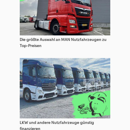
Sonstige Wohnwagen/Wohnmobile
Sun Living Kastenwagen Wohmobil/ Camper
Sun Living Wohnwagen/Wohnmobile
Die größte Auswahl an MAN Nutzfahrzeugen zu
Wilk Stern Wohnwagen/Wohnmobile
Top-Preisen
Wilk Wohnwagen
Wilk Wohnwagen/Wohnmobile
Wingamm Wohnmobile / Lkw Wohnmobile
Wohnmobile / Lkw Wohnmobile
LKW und andere Nutzfahrzeuge günstig
finanzieren