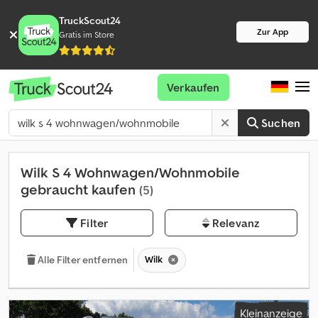
TruckScout24
Zur App
Gratis im Store
Verkaufen
Suchen
Wilk S 4 Wohnwagen/Wohnmobile
gebraucht kaufen
(5)
Filter
Relevanz
Wilk
Alle Filter entfernen
Kleinanzeige