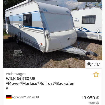
1
/
17
Wohnwagen
WILK
S4 530 UE
*Mover*Markise*Rollrost*Backofen
*
13.950 €
Adendorf
237 km
Festpreis