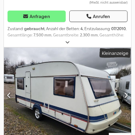
(MwSt. nicht ausweisbar)
Anfragen
Anrufen
Zustand:
gebraucht
, Anzahl der Betten:
4
, Erstzulassung:
07/2010
,
Gesamtlänge:
7.500 mm
, Gesamtbreite:
2.300 mm
, Gesamthöhe:
2.580 mm
, Achsen-Konfiguration:
1 Achse
, Gesamtgewicht:
1.700
kg
, Ausstattung:
Standheizung, Toilette
, Sie erreichen uns
Kleinanzeige
Montag bis Freitag in der Zeit von 09:00 bis 18:00 Uhr! Und
samstags von 09:00 bis 16:00 Uhr ! Kontakt: Interne Nummer für
Anfragen: 89 HU und Gasprüfung bei Kauf neu! Fahrzeugdaten: ?
Erstzulassung: 07/2010 ? Leergewicht: 1325 kg ? zul.
Gesamtgewicht: 1700 kg Dedpfx Aozr Apvehksck ? Länge ü.A.: 7,50
m ? Länge Aufbau.: 6,30 m ? Breite: 2,30 m ? Höhe: 2,58 m ?
Innenhöhe: 1,96 m ? Umlaufmaß: 10,30 m Ausstattung: ? Anzahl der
Schlafplätze: 4 ? Einzelbetten im Bug 1,98 x 0,85 m ?
Rundsitzgruppe im Heck 2,10 x 1,38 m ? Rollrostfunktion 2,10 x 1,98
m ? Küchenzeile ? Warmwasser ? Nasszelle mit WC Waschbecken
? Truma Heizung mit Umluft und Ultraheat ? Rollos mit
Insektenschutzgitter ? Panoramadachhaube ?
Antischlingerkupplung ? Insektenschutztür Zubehör: ? Markise ?