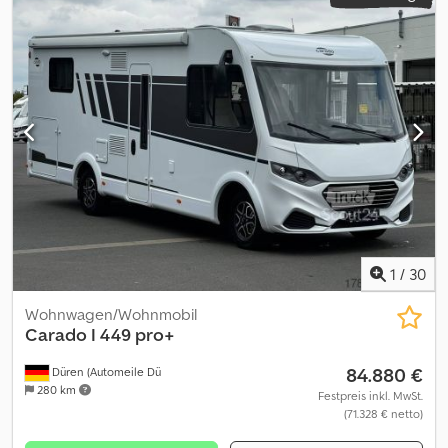
1
/
30
Wohnwagen/Wohnmobil
Carado
I 449 pro+
84.880 €
Düren (Automeile Dü
280 km
Festpreis inkl. MwSt.
(71.328 € netto)