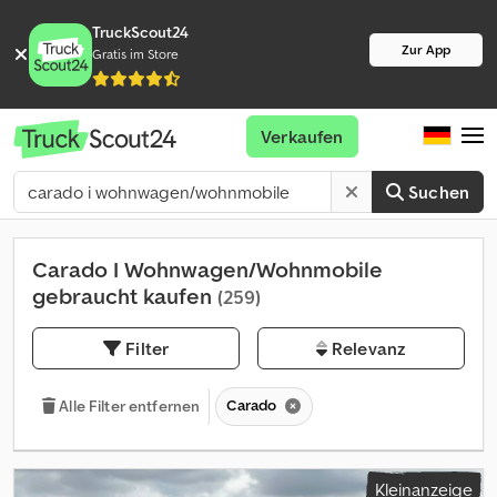
TruckScout24
Zur App
Gratis im Store
Verkaufen
Suchen
Carado I Wohnwagen/Wohnmobile
gebraucht kaufen
(259)
Filter
Relevanz
Carado
Alle Filter entfernen
Kleinanzeige