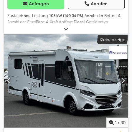
Anfragen
Anrufen
Zustand:
neu
, Leistung:
103 kW (140,04 PS)
, Anzahl der Betten:
4
,
Anzahl der Sitzplätze:
4
, Kraftstofftyp:
Diesel
, Getriebetyp:
Automatisch
, Farbe:
Weiß
, Gesamtlänge:
7.430 mm
, Gesamtbreite:
2.320 mm
, Gesamthöhe:
2.900 mm
, Gesamtgewicht:
3.500 kg
,
Kleinanzeige
Leergewicht:
3.158 kg
, maximales Ladegewicht:
342 kg
, Radstand:
404 mm
, Ausstattung:
ABS, Airbag, Tempomat
, Highlights: *
Sicherheit: * 3. Bremsleuchte * ABS * Allwetterreifen *
Antriebsschlupfregelung (ASR) * Außentemperaturanzeige *
elektr. Stabilitätsprogramm (ESP) *
Geschwindigkeitsbegrenzungsanlage * ISOFIX *
Reifendruckkontrolle * Rückfahrkamera * Servolenkung *
Tagfahrlicht * Wegfahrsperre * Beifahrerairbag * Fahrerairbag
Beleuchtung: * LED-Scheinwerfer Komfort: * Android Auto *
Apple CarPlay * Außenspiegel beheizbar * Außenspiegel elektr. *
Bordcomputer * Einparkhilfe (PDC) mit Kamera * Elektr.
Fensterheber * Fahrersitz höhenverstellbar * Innenraumfilter *
Klimaanlage * Kommunikationspaket * Lederlenkrad * Lenksäule
einstellbar * Mittelarmlehne * Multifunktionslenkrad *
1
/
30
Multimediasystem * Musikstreaming integriert *