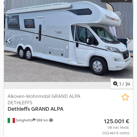
1
/
34
Alkoven-Wohnmobil GRAND ALPA
DETHLEFFS
Dethleffs
GRAND ALPA
125.001 €
Solighetto
598 km
VB inkl. MwSt.
(102.460 € netto)