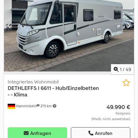
Cherry ----SONDERAUSSTATTUNG: * Auflastung 1.800 kg (inkl.
Stahlrad 195 R14 C LI106) * Sicherheitspaket (ATC Trailer Control,
Sicherh.-Gasdruckregl. DuoControl mit Crash Sensor und
Gasreglerbeheizung EisEx, Rauchmelder) * Dusch-Paket
(Duschausstattung inkl. Duscharmatur und -vorhang, City-
Wasseranschluss) * Bereifung auf Alufelge 195 R14 C LI106, 1700
kg und 1800 kg * Einbau Klimaanlage vorbereitet * Bugfenster *
Indirekte Beleuchtung * 2er Deichselfahrradträger Thule Superb
Short inkl. Montage * kleine Delle Seitenwand hinten rechts ---- -
---Änderungen, Zwischenverkauf und Irrtümer vorbehalten! ----
created with SYSCARA Codpoubg Hvefx Anmjha
1
/
49
Integriertes Wohnmobil
DETHLEFFS
I 6611 - Hub/Einzelbetten
- - Klima
49.990 €
Hamminkeln
275 km
Festpreis
(MwSt. nicht ausweisbar)
Anfragen
Anrufen