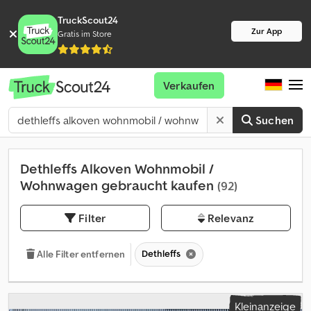
TruckScout24
Zur App
Gratis im Store
Verkaufen
Suchen
Dethleffs Alkoven Wohnmobil /
Wohnwagen gebraucht kaufen
(92)
Filter
Relevanz
Dethleffs
Alle Filter entfernen
Kleinanzeige