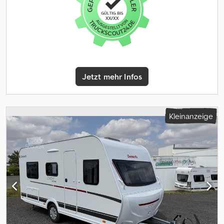
elektrische Vorbereitung AHK, GFK-Dach, Lounge-Sitzgruppe,
dimmbare Beleuchtung im Bad, GFK-Federung, 10 Jahre
Dichtigkeitsgarantie?) * Active Paket T 7055 EB (1): Ford Transit
Light Tiefrahmen (3.500 kg), TDCi EcoBlue (2,0 l / 121 kW / 165 PS)
Heavy Duty, 8-Gang Automatikgetriebe, Außenfarbe Fahrerhaus
Schwarz Metallic (Agate Black Metallic), Alufelge Ford 16 Zoll,
schwarz, Klimaanlage automatisch inkl. Staub- und Pollenfilter,
Jetzt mehr Infos
Außenspiegel elektrisch einstellbar und beheizbar,
Ausstellfenster in der T-Haube, Verdunklungsjalousien im
Fahrerhaus, Panorama-Dachhaube 70 x 50 cm im Wohnraum,
Stauraum-Türe links, Light Moments: Indirekte
Kleinanzeige
Ambientebeleuchtung über den Dachstauschränken * Active
Paket T 7055 EB (2): Light Moments: Indirekte Wandflächen-
Ambientebeleuchtung, Doppelverglaste Rahmenfenster mit
Verdunklung & Mückenschutz, Textilleder-Wohnwelt Heron inkl.
Fahrer- und Beifahrer-Sitzbezug, Active Außendesign
(Heckleuchtenträger mit schwarzem Diffusor, erweiterte
Beklebung), Bettumbau Einzelbetten zu Doppelbett, Gemütliche
L-Sitzgruppe mit freistehendem, absenkbarem Tischfuß und 2
integrierte 3-Punkt-Gurte * Assistenz Paket Ford: Bi-Xenon-
Scheinwerfer mit statischem Kurvenlicht und LED Tagfahrlicht,