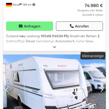
74.980 €
Riesa
198 km
nicht ausweisbar.
Festpreis inkl. MwSt.
(63.008 € netto)
Anfragen
Anrufen
Zustand:
neu
, Leistung:
103 kW (140,04 PS)
, Anzahl der Betten:
2
,
Kraftstofftyp:
Diesel
, Getriebetyp:
Automatisch
, Farbe:
Grau
,
Gesamtlänge:
6.360 mm
, Gesamtbreite:
2.050 mm
, Gesamthöhe:
2.650 mm
, Achsen-Konfiguration:
2 Achsen
, Gesamtgewicht:
Kleinanzeige
3.500 kg
, Ausstattung:
ABS, Elektronisches Stabilitätsprogramm
(ESP), Klimaanlage, Rußfilter, Toilette, Zentralverriegelung
, *
Modell 2026 * Motor / Chassis: Fiat Ducato Multijet 3 * Leistung:
103 kW / 140 PS * Getriebe: Automatik * zul. Gesamtgewicht: 3500
kg * Bett(en): Einzelbetten * Sitzgruppe: Seitensitzgruppe *
Polster: Camino * Holzdekor: Amberes Oak ----
SONDERAUSSTATTUNG: * Fiat Ducato MultiJet 140 Maxi (2,2 l / 140
PS / 103 kW) - 3.500 kg Automatikgetriebe * Chassis Paket (New
Pack Safety (Notbremsassistent mit Fußgängererkennung,
Regen- und Lichtsensoren, Spurhalteassistent,
Verkehrszeichenerkennung, Müdigkeitserkennung, intelligenter