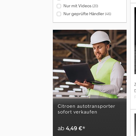
Nur mit Videos
(20)
k
Nur geprüfte Händler
(46)
A
*
citroen autotransporter
sofort verkaufen
g
ab
4,49 €
*