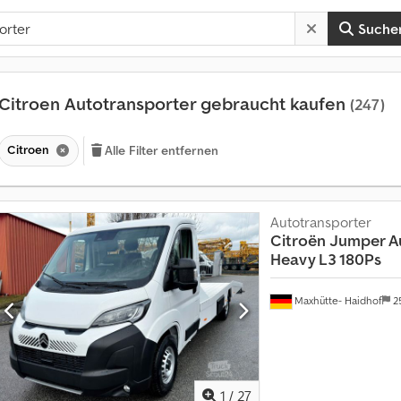
Suche
Citroen Autotransporter gebraucht kaufen
(247)
Citroen
Alle Filter entfernen
Autotransporter
Citroën
Jumper Au
Heavy L3 180Ps
Maxhütte- Haidhof
2
1
/
27