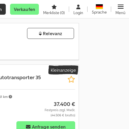
n
Verkaufen
Sprache
Merkliste
(0)
Login
Menü
Relevanz
Kleinanzeige
totransporter 35
51 km
37.400 €
Festpreis zzgl. MwSt.
(44.506 € brutto)
Anfrage senden