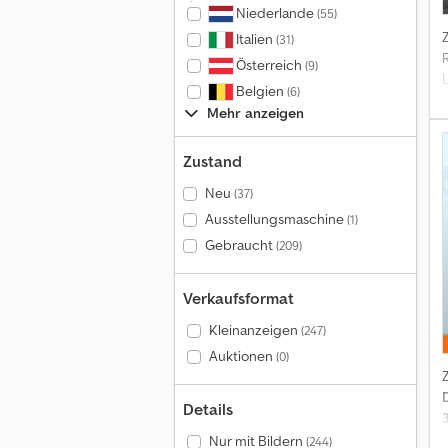
Niederlande
(55)
Italien
(31)
Österreich
(9)
Belgien
(6)
Mehr anzeigen
K
Zustand
Neu
(37)
Ausstellungsmaschine
(1)
Gebraucht
(209)
E
T
Verkaufsformat
Kleinanzeigen
(247)
Auktionen
(0)
S
Details
Nur mit Bildern
(244)