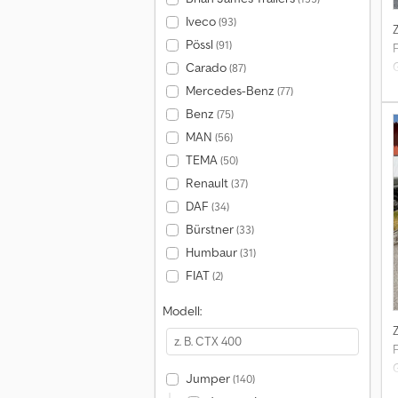
Iveco
(93)
Pössl
(91)
Carado
(87)
Mercedes-Benz
(77)
Benz
(75)
MAN
(56)
TEMA
(50)
Renault
(37)
DAF
(34)
Bürstner
(33)
Humbaur
(31)
FIAT
(2)
Modell:
Jumper
(140)