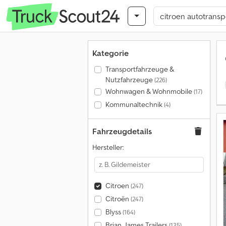
Kategorie
Transportfahrzeuge &
Nutzfahrzeuge
(226)
Wohnwagen & Wohnmobile
(17)
Kommunaltechnik
(4)
Fahrzeugdetails
Hersteller:
Citroen
(247)
Citroën
(247)
Blyss
(164)
Brian James Trailers
(135)