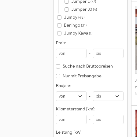
Jumper L
(77)
Jumper 30
(4)
Jumpy
(48)
Berlingo
(31)
Jumpy Kawa
(1)
Preis:
-
Suche nach Bruttopreisen
Nur mit Preisangabe
Baujahr:
-
Kilometerstand [km]:
-
Leistung [kW]: