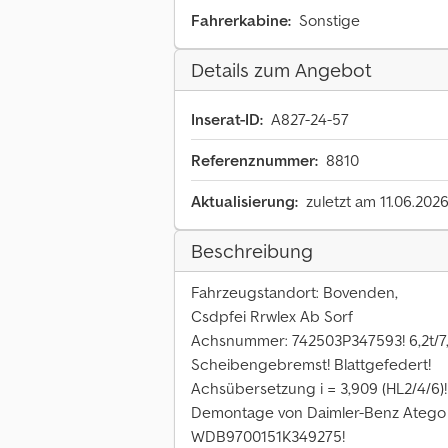
Fahrerkabine:
Sonstige
Details zum Angebot
Inserat-ID:
A827-24-57
Referenznummer:
8810
Aktualisierung:
zuletzt am 11.06.202
Beschreibung
Fahrzeugstandort: Bovenden,
Csdpfei Rrwlex Ab Sorf
Achsnummer: 742503P347593! 6,2t/7,2
Scheibengebremst! Blattgefedert!
Achsübersetzung i = 3,909 (HL2/4/6)!
Demontage von Daimler-Benz Atego 
WDB9700151K349275!