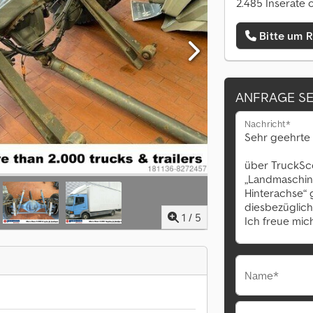
2.485 Inserate 
Bitte um 
ANFRAGE S
Nachricht*
1
/
5
Name*