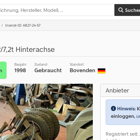
Suche
Inserat-ID: A827-24-57
/7,2t Hinterachse
Baujahr
Zustand
Standort
1998
Gebraucht
Bovenden
n
Anbieter
Hinweis:
K
einloggen,
um
Registriert seit: