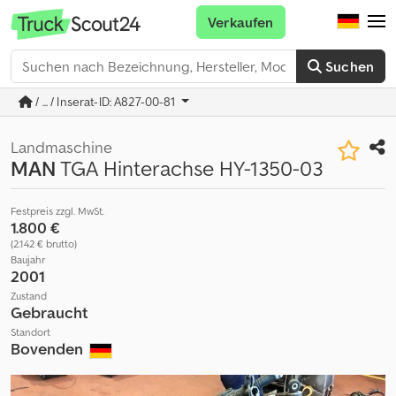
Verkaufen
Suchen
/ ... / Inserat-ID: A827-00-81
Landmaschine
MAN
TGA Hinterachse HY-1350-03
Festpreis zzgl. MwSt.
1.800 €
(2.142 € brutto)
Baujahr
2001
Zustand
Gebraucht
Standort
Bovenden