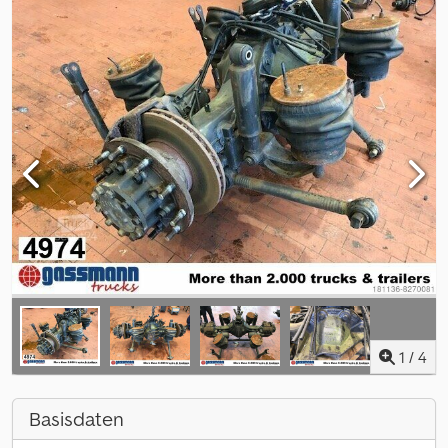
1
/
4
Basisdaten