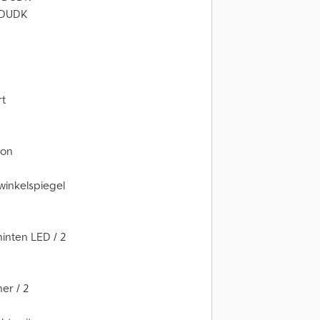
k DUDK
rt
ion
winkelspiegel
inten LED / 2
er / 2