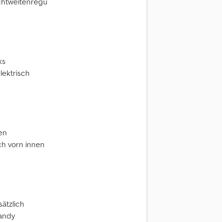
chtweitenregu
ks
lektrisch
en
ch vorn innen
sätzlich
Handy