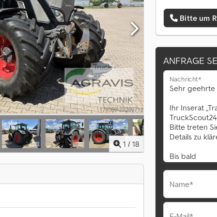
Bitte um 
ANFRAGE S
Nachricht*
1
/
18
Name*
E-Mail*