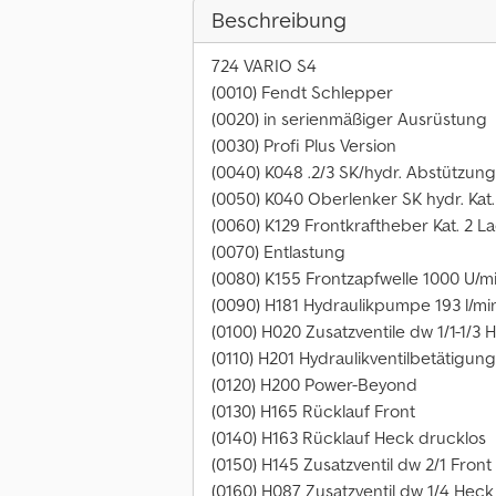
Beschreibung
724 VARIO S4
(0010) Fendt Schlepper
(0020) in serienmäßiger Ausrüstung
(0030) Profi Plus Version
(0040) K048 .2/3 SK/hydr. Abstützung
(0050) K040 Oberlenker SK hydr. Kat.
(0060) K129 Frontkraftheber Kat. 2 La
(0070) Entlastung
(0080) K155 Frontzapfwelle 1000 U/m
(0090) H181 Hydraulikpumpe 193 l/mi
(0100) H020 Zusatzventile dw 1/1-1/3
(0110) H201 Hydraulikventilbetätigun
(0120) H200 Power-Beyond
(0130) H165 Rücklauf Front
(0140) H163 Rücklauf Heck drucklos
(0150) H145 Zusatzventil dw 2/1 Front
(0160) H087 Zusatzventil dw 1/4 Hec