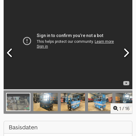
1
/
16
Basisdaten