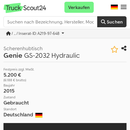
Verkaufen
Suchen
/ ... / Inserat-ID: A219-97-648
Scherenhubtisch
Genie
GS-2032 Hydraulic
Festpreis zzgl. MwSt.
5.200 €
(6.188 € brutto)
Baujahr
2015
Zustand
Gebraucht
Standort
Deutschland