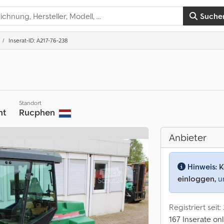
Suche
Inserat-ID: A217-76-238
Standort
ht
Rucphen
Anbieter
Hinweis:
K
einloggen,
um
Registriert seit:
167 Inserate onl