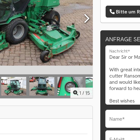
Bitte um 
ANFRAGE S
Nachricht*
1
/
15
Name*
E-Mail*