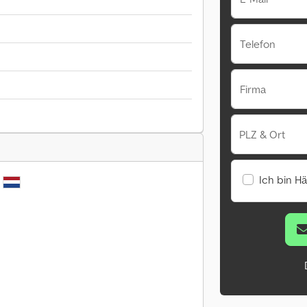
Telefon
Firma
PLZ & Ort
Ich bin H
t