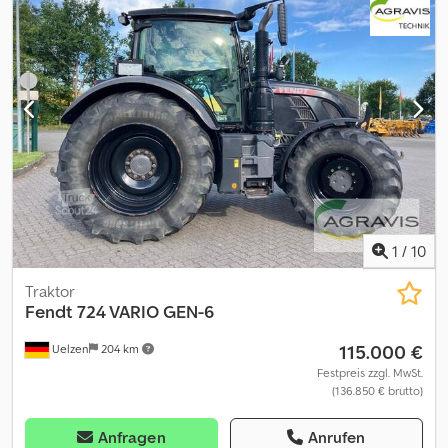
1
/
10
Traktor
Fendt
724 VARIO GEN-6
115.000 €
Uelzen
204 km
Festpreis zzgl. MwSt.
(136.850 € brutto)
Anfragen
Anrufen