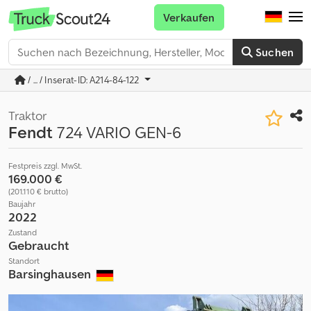
Verkaufen
Suchen
/ ... / Inserat-ID: A214-84-122
Traktor
Fendt
724 VARIO GEN-6
Festpreis zzgl. MwSt.
169.000 €
(201.110 € brutto)
Baujahr
2022
Zustand
Gebraucht
Standort
Barsinghausen