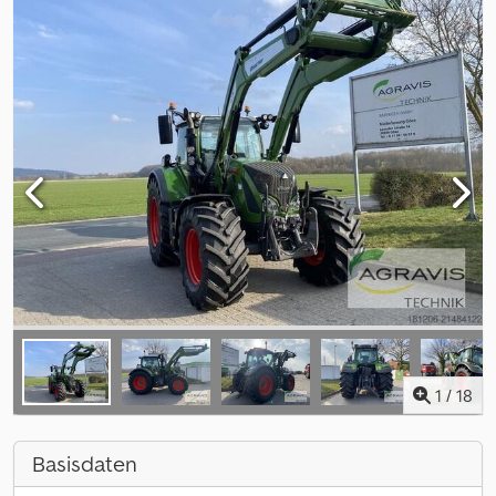
1
/
18
Basisdaten