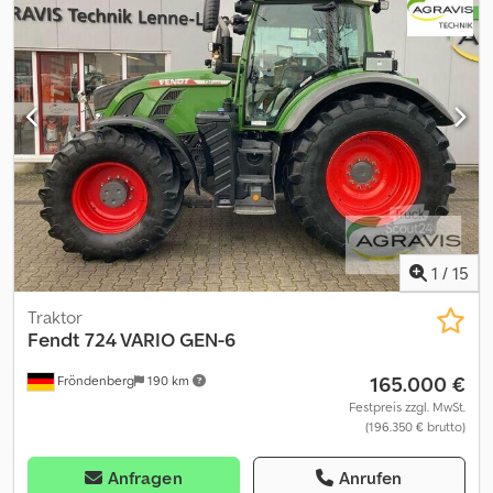
1
/
15
Traktor
Fendt
724 VARIO GEN-6
165.000 €
Fröndenberg
190 km
Festpreis zzgl. MwSt.
(196.350 € brutto)
Anfragen
Anrufen