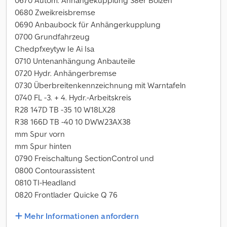
0670 Autom. Anhängekupplung 38er Bolzen
0680 Zweikreisbremse
0690 Anbaubock für Anhängerkupplung
0700 Grundfahrzeug
Chedpfxeytyw Ie Ai Isa
0710 Untenanhängung Anbauteile
0720 Hydr. Anhängerbremse
0730 Überbreitenkennzeichnung mit Warntafeln
0740 FL -3. + 4. Hydr.-Arbeitskreis
R28 147D TB -35 10 W18LX28
R38 166D TB -40 10 DWW23AX38
mm Spur vorn
mm Spur hinten
0790 Freischaltung SectionControl und
0800 Contourassistent
0810 TI-Headland
0820 Frontlader Quicke Q 76
Mehr Informationen anfordern