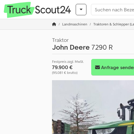
Landmaschinen
Traktoren & Schlepper (La
Traktor
John Deere
7290 R
Festpreis zzgl. MwSt.
79.900 €
Anfrage sende
(95.081 € brutto)