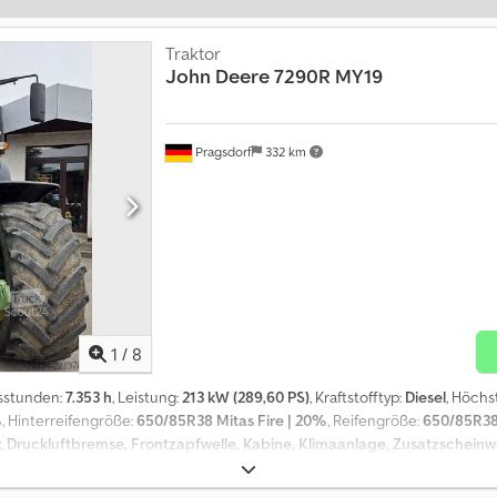
Traktor
John Deere
7290R MY19
Pragsdorf
332 km
1
/
8
bsstunden:
7.353 h
, Leistung:
213 kW (289,60 PS)
, Kraftstofftyp:
Diesel
, Höchs
%
, Hinterreifengröße:
650/85R38 Mitas Fire | 20%
, Reifengröße:
650/85R38 
, Druckluftbremse, Frontzapfwelle, Kabine, Klimaanlage, Zusatzscheinw
sstunden:7353, Gänge vorwärts:23, Gänge rückwärts:6, Erstzulassung:13.08.2
erksregelung (EHR), Gefederte Vorderachse, Luftgefederter Sitz, Radio,