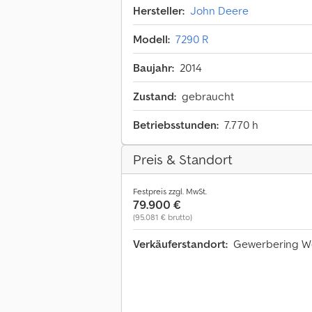
Hersteller:
John Deere
Modell:
7290 R
Baujahr:
2014
Zustand:
gebraucht
Betriebsstunden:
7.770 h
Preis & Standort
Festpreis zzgl. MwSt.
79.900 €
(95.081 € brutto)
Verkäuferstandort:
Gewerbering We