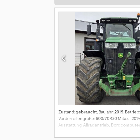
Zustand:
gebraucht
, Baujahr:
2019
, Betrie
Vorderreifengröße:
600/70R30 Mitas | 20
Ausstattung:
Allradantrieb, Bordcomputer
Bereifung (h):650/85R38 Mitas Fire, Betrieb
Heckhubwerkanhängung, Elektronische Hubw