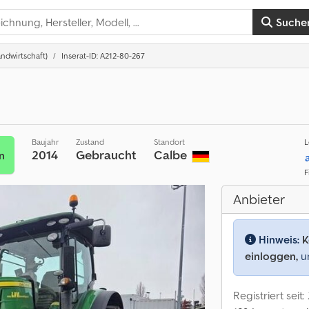
Suche
ndwirtschaft)
Inserat-ID: A212-80-267
Baujahr
Zustand
Standort
L
2014
Gebraucht
Calbe
n
F
Anbieter
Hinweis:
K
einloggen,
um
Registriert seit: