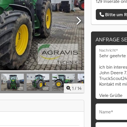
129 Inserate onl
Bitte um 
ANFRAGE S
Nachricht*
1
/
14
Name*