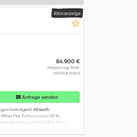
Kleinanzeige
84.900 €
Festpreis zzgl. MwSt.
(101.031 € brutto)
Anfrage senden
tgeschwindigkeit:
40 km/h
,
Mitas Fire
, Reifenzustand:
20 %
,
erfer
, Bereifung (v):600/70R30 Mitas,
019, Motor-Zylinderanzahl:6, Dreipunkt /
 Lastabhängiger Zusatz-Hydraulikkreis