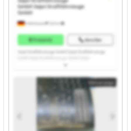
Sejari Kraftfahrzeuge
GmbH
Sejari Kraftfahrzeuge
GmbH
Odelzhausen
323 km
Preisinfo
Anrufen
Sejari Kraftfahrzeuge GmbH Sejari Kraftfahrzeuge
GmbH Sejari Kraftfahrzeuge GmbH Sejari
Kraftfahrzeuge GmbH Sejari Kraftfahrzeuge GmbH
Sejari Kraftfahrzeuge GmbH Sejari Kraftfahrzeuge
GmbH Sejari Kraftfahrzeuge GmbH Sejari
Kleinanzeige
Kraftfahrzeuge GmbH Sejari Kraftfahrzeuge GmbH
Sejari Kraftfahrzeuge GmbH Sejari Kraftfahrzeuge
GmbH Sejari Kraftfahrzeuge GmbH Sejari
Kraftfahrzeuge GmbH Sejari Kraftfahrzeuge GmbH
Sejari Kraftfahrzeuge GmbH Sejari Kraftfahrzeuge
GmbH Sejari Kraftfahrzeuge GmbH Sejari
Kraftfahrzeuge GmbH Sejari Kraftfahrzeuge GmbH