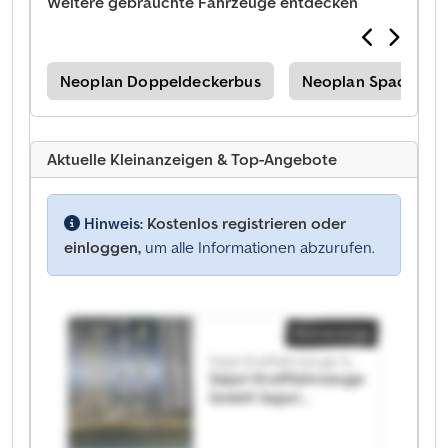
Weitere gebrauchte Fahrzeuge entdecken
ker
Neoplan Doppeldeckerbus
Neoplan Spaceliner
Aktuelle Kleinanzeigen & Top-Angebote
Hinweis:
Kostenlos registrieren oder
einloggen,
um alle Informationen abzurufen.
Kleinanzeige
Sejari Kraftfahrzeuge GmbH
Sejari Kraftfahrzeuge
GmbH Sejari
Kraftfahrzeuge
GmbH