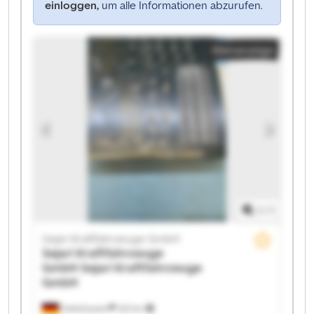
einloggen,
um alle Informationen abzurufen.
Kleinanzeige
1
/
1
Sejari Kraftfahrzeuge GmbH
Sejari Kraftfahrzeuge
GmbH
Sejari Kraftfahrzeuge
GmbH
Odelzhausen
323 km