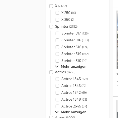
X
(2.487)
X 250
(10)
X 350
(2)
Sprinter
(2.182)
h
Sprinter 317
(426)
Sprinter 316
(332)
Sprinter 516
(174)
Sprinter 519
(152)
Sprinter 310
(99)
Mehr anzeigen
Actros
(1.453)
Actros 1845
(125)
Actros 1843
(72)
Actros 1842
(69)
Actros 1848
(63)
Actros 2545
(57)
Mehr anzeigen
Atego
(1.000)