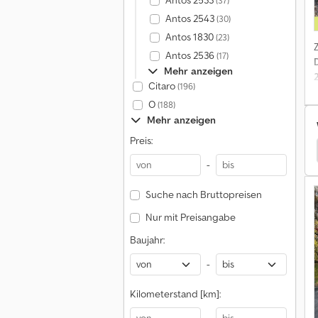
Antos 2533
(37)
F
Antos 2543
(30)
Antos 1830
(23)
Antos 2536
(17)
Mehr anzeigen
Citaro
(196)
O
(188)
Mehr anzeigen
Preis:
 / Food Truck
Peugeot Verkaufswagen / Food Truck
-
Suche nach Bruttopreisen
Nur mit Preisangabe
Baujahr:
-
Kilometerstand [km]: