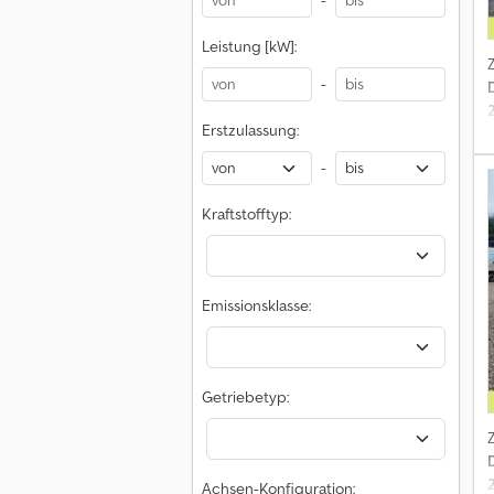
-
S
Leistung [kW]:
-
Erstzulassung:
i
-
Kraftstofftyp:
b
L
Emissionsklasse:
A
Getriebetyp:
K
Achsen-Konfiguration: