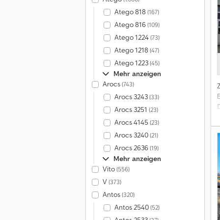
Atego 818
(167)
Atego 816
(109)
Atego 1224
(73)
Atego 1218
(47)
Atego 1223
(45)
Mehr anzeigen
Arocs
(743)
Arocs 3243
(33)
Arocs 3251
(23)
D
Arocs 4145
(23)
Arocs 3240
(21)
Arocs 2636
(19)
Mehr anzeigen
Vito
(556)
V
(373)
Antos
(320)
Antos 2540
(52)
S