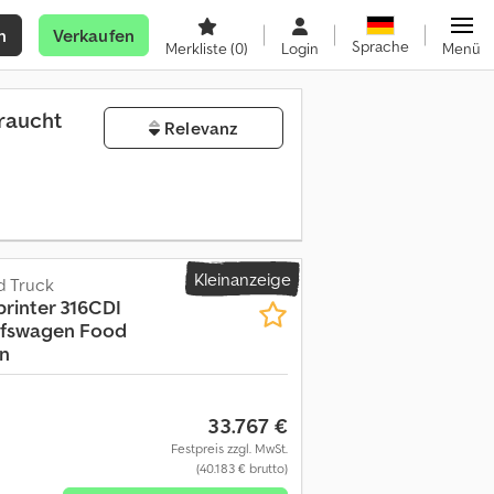
n
Verkaufen
Sprache
Merkliste
(0)
Login
Menü
raucht
Relevanz
Kleinanzeige
d Truck
printer 316CDI
ufswagen Food
n
33.767 €
Festpreis zzgl. MwSt.
(40.183 € brutto)