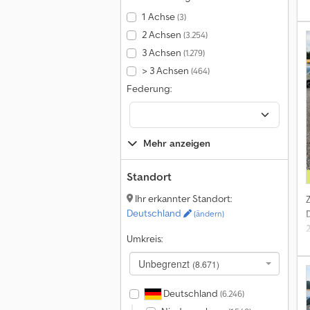
1 Achse
(3)
2 Achsen
(3.254)
3 Achsen
(1.279)
C
> 3 Achsen
(464)
Federung:
Mehr anzeigen
2
S
Standort
v
Ihr erkannter Standort:
Deutschland
(ändern)
Umkreis:
Unbegrenzt
(8.671)
Deutschland
(6.246)
A