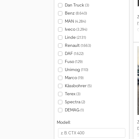
Dan Truck
(3)
Benz
(8.640)
MAN
(4.284)
(
Iveco
(3.294)
Linde
(2.131)
Renault
(1.663)
DAF
(1.622)
Fuso
(129)
Unimog
(110)
F
Marco
(19)
Kässbohrer
(5)
Terex
(3)
E
H
Spectra
(2)
DEMAG
(1)
Modell:
S