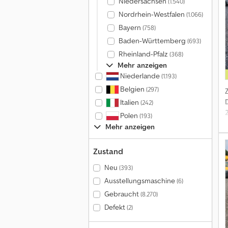
Niedersachsen
(1.540)
Nordrhein-Westfalen
(1.066)
Bayern
(758)
Baden-Württemberg
(693)
Rheinland-Pfalz
(368)
A
Mehr anzeigen
S
Niederlande
(1.193)
Belgien
(297)
F
Italien
(242)
Polen
(193)
Mehr anzeigen
Zustand
K
Neu
(393)
Ausstellungsmaschine
(6)
Gebraucht
(8.270)
Defekt
(2)