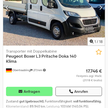
1
/
18
Transporter mit Doppelkabine
Peugeot
Boxer L3 Pritsche Doka 140
Klima
17.746 €
Obertraubling
273 km
Festpreis zzgl. MwSt.
(21.118 € brutto)
Anfragen
Anrufen
Zustand:
gut (gebraucht)
, Funktionsfähigkeit:
voll funktionsfähig
,
Kilometerstand:
89.940 km
, Leistung:
103 kW (140,04 PS)
,