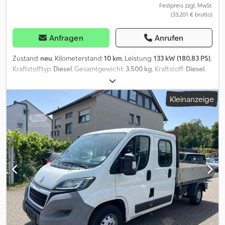
Festpreis zzgl. MwSt.
(33.201 € brutto)
Anfragen
Anrufen
Zustand:
neu
, Kilometerstand:
10 km
, Leistung:
133 kW (180,83 PS)
,
Kraftstofftyp:
Diesel
, Gesamtgewicht:
3.500 kg
, Kraftstoff:
Diesel
,
Farbe:
Weiß
, Getriebetyp:
mechanisch
, Emissionsklasse:
Euro6
,
Federung:
Blatt
, Ausstattung:
ABS, Airbag, Allwetterreifen,
Kleinanzeige
Anhängerkupplung, Bordcomputer, Elektronisches
Stabilitätsprogramm (ESP), Klimaanlage, LKW-Zulassung,
Navigationssystem, Nebelscheinwerfer, Parksensoren, Rußfilter,
Servolenkung, Sitzheizung, Sommerreifen, Standheizung,
Tempomat, Traktionskontrolle, Wegfahrsperre, Winterreifen,
Zentralverriegelung
, Peugeot Boxer Doppelkabine mit Pritsche!
Neuwagen! Wir haben ständig ca. 100 Boxer auf Lager! sofort
verfügbar! deutsche Fzg.! mit Klima, Standheizung, Ausbau, 3-
Sitzer, Klimaautomatik, 270 Grad Türen uvm. Wir garantieren ein
top Preis-Leistungsverhältnis mit höchstmöglichem Nachlass!
Der angebotene Preis bezieht sich lediglich auf das
Standardmodell! Peugeot Boxer Pritsche Doppelkabine Dcodpfoi