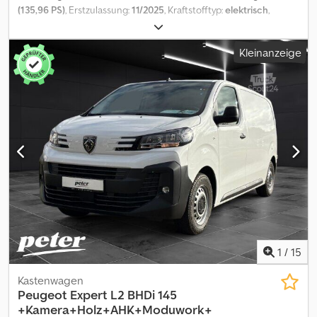
(135,96 PS)
, Erstzulassung:
11/2025
, Kraftstofftyp:
elektrisch
,
nächste Prüfung (TÜV):
11/2027
, Kraftstoff:
Strom
, Farbe:
Weiß
,
Fahrerkabine:
Sonstige
, Getriebetyp:
Automatisch
,
Kleinanzeige
Emissionsklasse:
Euro6
, Anzahl der Sitzplätze:
2
, Ausstattung:
ABS,
Airbag, Bordcomputer, Elektronisches Stabilitätsprogramm
(ESP), Klimaanlage, Parksensoren, Schiebetür, Servolenkung,
Sitzheizung, Tempomat, Traktionskontrolle, Wegfahrsperre,
Zentralverriegelung
, Weiteres * Analoge Rückfahrkamera
inklusive AIO Infotainment * Kaolin Weiß * Laderaumboden und
Seitenwändeaus Kunststoff (PP) * Onboard Charger 11 kW 3-
phasig * Stoff Curitiba Anthrazit * Winter Paket BEV Dedpfxszf Dx
Ej Ahysck - .
1
/
15
Kastenwagen
Peugeot
Expert L2 BHDi 145
+Kamera+Holz+AHK+Moduwork+