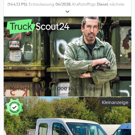
(144,12 PS)
, Erstzulassung:
04/2026
, Kraftstofftyp:
Diesel
, nächste
Prüfung (TÜV):
04/2028
, Kraftstoff:
Diesel
, Farbe:
Weiß
,
Fahrerkabine:
Sonstige
, Getriebetyp:
mechanisch
,
Emissionsklasse:
Euro6
, Anzahl der Sitzplätze:
6
, Ausstattung:
ABS,
Airbag, Anhängerkupplung, Bordcomputer, Elektronisches
Stabilitätsprogramm (ESP), Gebrauchtwagengarantie,
Klimaanlage, Navigationssystem, Parksensoren, Rußfilter,
Schiebetür, Servolenkung, Tempomat, Traktionskontrolle,
Zentralverriegelung
, Exterieur * Anhängerkupplung Weiteres *
CITY CONNECT PACK * Kaolin-Weiß * Schiebetür rechts und
links manuell * Stoff Curitiba * WORKSITE PACK Dcjdpszf Dx Ssfx
Ahyok - .
Monatlich über 140.000 Kaufanfragen
Händlerpaket auswählen
Kleinanzeige