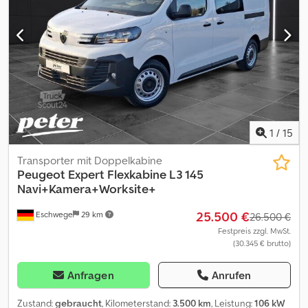
Antriebs-Schlupfregelung (ASR), Bordcomputer, Dachablage /
Ablagegalerie Dach vorn, Karosserie/Aufbau: Pritsche
Doppelkabine Standard, Motor 2,2 Ltr. - 96 kW HDi FAP KAT,
Radstand 4035 mm, Schadstoffarm nach Abgasnorm Euro 5,
Sitzbezug / Polsterung: Stoff, Sitze im Fahrerhaus:
Beifahrerdoppelsitz mit Kopfstützen
1
/
15
Transporter mit Doppelkabine
Peugeot
Expert Flexkabine L3 145
Navi+Kamera+Worksite+
25.500 €
Eschwege
29 km
26.500 €
Festpreis zzgl. MwSt.
(30.345 € brutto)
Anfragen
Anrufen
Zustand:
gebraucht
, Kilometerstand:
3.500 km
, Leistung:
106 kW