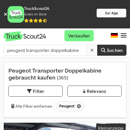
TruckScout24
Zur App
Gratis im Store
Verkaufen
Suchen
Peugeot Transporter Doppelkabine
gebraucht kaufen
(365)
Filter
Relevanz
Peugeot
Alle Filter entfernen
Kleinanzeige