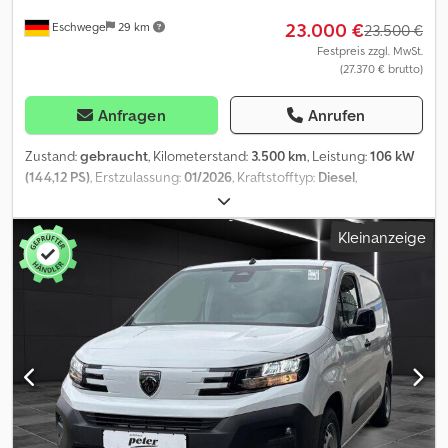
23.000 €
Eschwege
29 km
23.500 €
Festpreis zzgl. MwSt.
(27.370 € brutto)
Anfragen
Anrufen
Zustand:
gebraucht
, Kilometerstand:
3.500 km
, Leistung:
106 kW
(144,12 PS)
, Erstzulassung:
01/2026
, Kraftstofftyp:
Diesel
,
Leergewicht:
1.791 kg
, maximales Ladegewicht:
943 kg
,
Gesamtgewicht:
2.734 kg
, Radstand:
3.275 mm
, nächste Prüfung
Kleinanzeige
(TÜV):
01/2028
, Kraftstoff:
Diesel
, Farbe:
Weiß
, Fahrerkabine:
Sonstige
, Getriebetyp:
mechanisch
, Emissionsklasse:
Euro6
,
Anzahl der Sitzplätze:
3
, Gesamtlänge:
1.920 mm
, Gesamtbreite:
1.900 mm
, Laderaumlänge:
4.980 mm
, Laderaumbreite:
1.920 mm
,
Laderaumhöhe:
1.895 mm
, Baujahr:
2025
, Ausstattung:
ABS,
Airbag, Bordcomputer, Elektronisches Stabilitätsprogramm
(ESP), Gebrauchtwagengarantie, Klimaanlage,
Navigationssystem, Nebelscheinwerfer, Parksensoren, Rußfilter,
Schiebetür, Servolenkung, Tempomat, Traktionskontrolle,
Wegfahrsperre, Zentralverriegelung
, Exterieur *