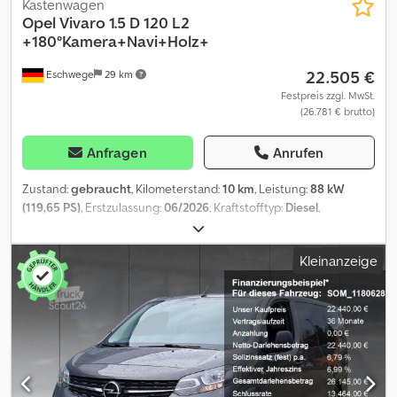
Kastenwagen
Opel
Vivaro 1.5 D 120 L2
+180°Kamera+Navi+Holz+
22.505 €
Eschwege
29 km
Festpreis zzgl. MwSt.
(26.781 € brutto)
Anfragen
Anrufen
Zustand:
gebraucht
, Kilometerstand:
10 km
, Leistung:
88 kW
(119,65 PS)
, Erstzulassung:
06/2026
, Kraftstofftyp:
Diesel
,
Leergewicht:
1.721 kg
, maximales Ladegewicht:
1.184 kg
,
Gesamtgewicht:
2.830 kg
, Radstand:
3.275 mm
, nächste Prüfung
Kleinanzeige
(TÜV):
06/2027
, Kraftstoff:
Diesel
, Farbe:
Weiß
, Fahrerkabine:
Sonstige
, Getriebetyp:
mechanisch
, Emissionsklasse:
Euro6
,
Anzahl der Sitzplätze:
3
, Gesamtlänge:
2.010 mm
, Gesamtbreite:
1.900 mm
, Laderaumlänge:
4.983 mm
, Laderaumbreite:
2.010 mm
,
Laderaumhöhe:
1.895 mm
, Baujahr:
2026
, Ausstattung:
ABS,
Airbag, Bordcomputer, Elektronisches Stabilitätsprogramm
(ESP), Klimaanlage, Navigationssystem, Parksensoren, Rußfilter,
Schiebetür, Servolenkung, Tempomat, Traktionskontrolle,