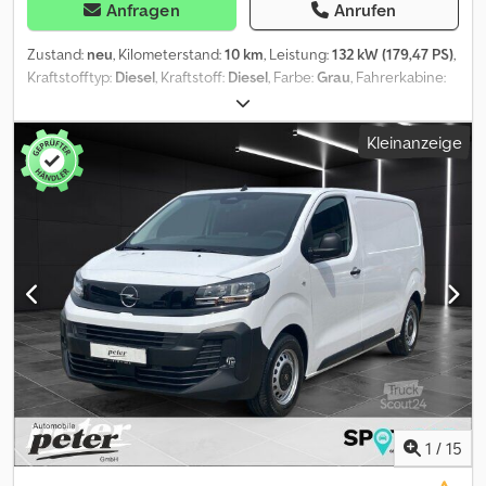
Anfragen
Anrufen
Zustand:
neu
, Kilometerstand:
10 km
, Leistung:
132 kW (179,47 PS)
,
Kraftstofftyp:
Diesel
, Kraftstoff:
Diesel
, Farbe:
Grau
, Fahrerkabine:
Sonstige
, Getriebetyp:
mechanisch
, Emissionsklasse:
Euro6
,
Anzahl der Sitzplätze:
3
, Ausstattung:
ABS, Anhängerkupplung,
Kleinanzeige
Bordcomputer, Elektronisches Stabilitätsprogramm (ESP),
Gebrauchtwagengarantie, Klimaanlage, Parksensoren,
Rußfilter, Schiebetür, Servolenkung, Tempomat,
Traktionskontrolle, Wegfahrsperre, Zentralverriegelung
,
Exterieur * Allwetterreifen Komfort und Umwelt *
Rückfahrkamera mit dynamischen Gitterlinien Weiteres *
Anhängerkupplung (nicht abnehmbar) * CARGO PROTECTION
PAKET * Stahl Grau (metallic) * Stoff Crepe Black schwarz mit
gepolsterten Kopfs * Techno 7 Audio-System mit Touchscreen &
DAB & App Crjdpozr Rvksfx Acmof - .
1
/
15