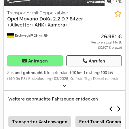
1
/
15
Transporter mit Doppelkabine
Opel
Movano DoKa 2.2 D 7-Sitzer
+Allwetter+AHK+Kamera+
26.981 €
Eschwege
29 km
Festpreis zzgl. MwSt.
(32.107 € brutto)
Anfragen
Anrufen
Zustand:
gebraucht
, Kilometerstand:
10 km
, Leistung:
103 kW
(140,04 PS)
, Erstzulassung:
03/2026
, Kraftstofftyp:
Diesel
, nächste
Prüfung (TÜV):
03/2028
, Kraftstoff:
Diesel
, Farbe:
Weiß
,
Fahrerkabine:
Sonstige
, Getriebetyp:
mechanisch
,
Emissionsklasse:
Euro6
, Federung:
Blatt
, Anzahl der Sitzplätze:
7
,
Weitere gebrauchte Fahrzeuge entdecken
Ausstattung:
ABS, Airbag, Bordcomputer, Elektronisches
Stabilitätsprogramm (ESP), Klimaanlage, Nebelscheinwerfer,
Parksensoren, Servolenkung, Tempomat, Traktionskontrolle,
Wegfahrsperre, Zentralverriegelung
, Exterieur * Außenspiegel
z
Transporter Kastenwagen
Ford Transit Connect T
elektrisch * Allwetterreifen Interieur * Klimaanlage * Armlehne