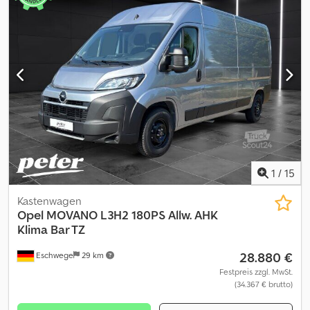
1
/
15
Kastenwagen
Opel
MOVANO L3H2 180PS Allw. AHK
Klima Bar TZ
28.880 €
Eschwege
29 km
Festpreis zzgl. MwSt.
(34.367 € brutto)