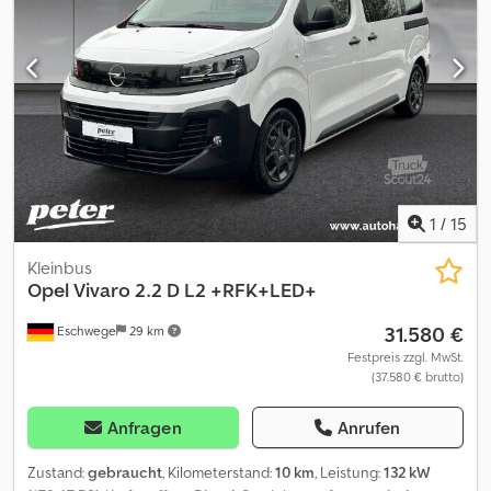
Allwetterreifen Weiteres * Dachablage über der Frontscheibe *
Lackierung des Aufbaus in RAL 2011 kommunalorange * Stoff
Crepe Black schwarz mit gepolsterten Kopfs * VISBILITY PAKET
Crjdpezgkz Aofx Acmsf - .
1
/
15
Kleinbus
Opel
Vivaro 2.2 D L2 +RFK+LED+
31.580 €
Eschwege
29 km
Festpreis zzgl. MwSt.
(37.580 € brutto)
Anfragen
Anrufen
Zustand:
gebraucht
, Kilometerstand:
10 km
, Leistung:
132 kW