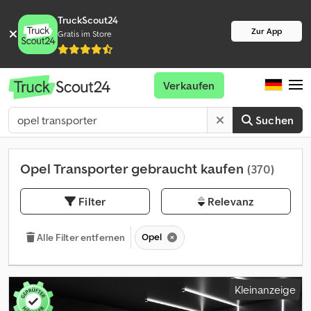
TruckScout24
Zur App
Gratis im Store
Verkaufen
Suchen
Opel Transporter gebraucht kaufen
(370)
Filter
Relevanz
Opel
Alle Filter entfernen
Kleinanzeige