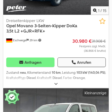
1
/
15
Dreiseitenkipper LKW
Opel
Movano 3-Seiten-Kipper DoKa
3,5t L2 +GJR+RFK+
30.980 €
Eschwege
29 km
31.908 €
Festpreis zzgl. MwSt.
(36.866 € brutto)
Anfragen
Anrufen
Zustand:
neu
, Kilometerstand:
10 km
, Leistung:
103 kW (140,04 PS)
,
Kraftstofftyp:
Diesel
, Kraftstoff:
Diesel
, Farbe:
Orange
,
Fahrerkabine:
Sonstige
, Getriebetyp:
mechanisch
,
Emissionsklasse:
Euro6
, Anzahl der Sitzplätze:
7
, Gesamtlänge:
Kleinanzeige
2.100 mm
, Gesamtbreite:
2.430 mm
, Ausstattung:
ABS, Airbag,
Bordcomputer, Elektronisches Stabilitätsprogramm (ESP),
Klimaanlage, Nebelscheinwerfer, Parksensoren, Servolenkung,
Tempomat, Wegfahrsperre, Zentralverriegelung
, Exterieur *