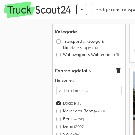
Kategorie
Transportfahrzeuge &
Nutzfahrzeuge
(14)
Wohnwagen & Wohnmobile
(1)
Fahrzeugdetails
Hersteller:
Dodge
(15)
Mercedes-Benz
(4.260)
Benz
(4.258)
Iveco
(2.007)
VW
(1.484)