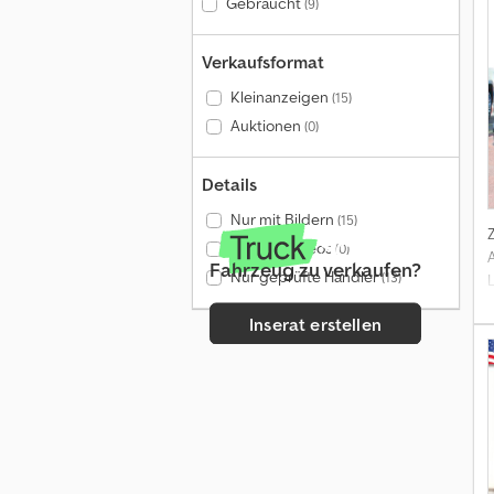
Gebraucht
(9)
Verkaufsformat
Kleinanzeigen
(15)
Auktionen
(0)
Details
Nur mit Bildern
(15)
Nur mit Videos
(0)
Fahrzeug zu verkaufen?
Nur geprüfte Händler
(13)
Inserat erstellen