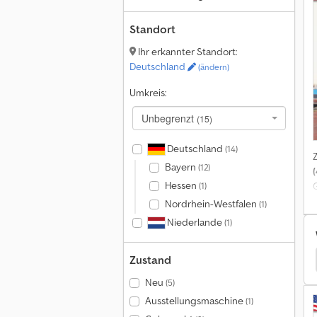
i
Standort
Ihr erkannter Standort:
Deutschland
(ändern)
Umkreis:
Unbegrenzt
(15)
Deutschland
(14)
Bayern
(12)
Hessen
(1)
Nordrhein-Westfalen
(1)
Niederlande
(1)
ile
Fiat Ducato Maxi
Kubota L Landmaschinen
Zustand
Neu
(5)
Ausstellungsmaschine
(1)