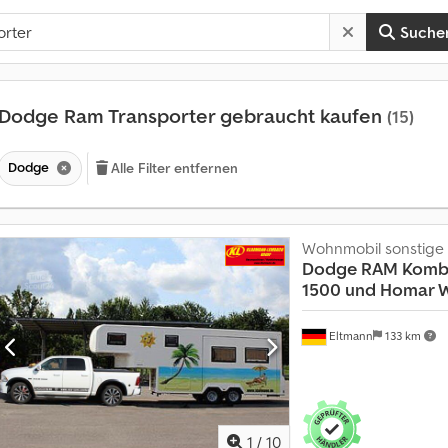
Suche
Dodge Ram Transporter gebraucht kaufen
(15)
Dodge
Alle Filter entfernen
Wohnmobil sonstige
Dodge RAM
Komb
1500 und Homar W
A
Eltmann
133 km
n
m
e
h
r
a
1
/
10