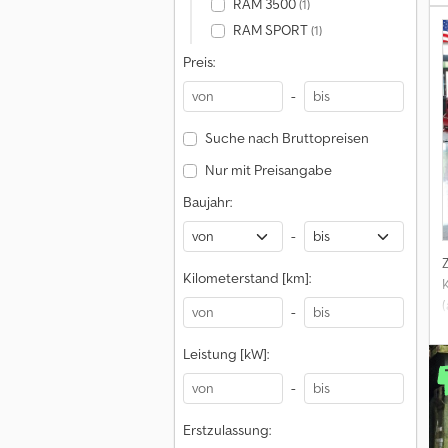
RAM 3500
(1)
RAM SPORT
(1)
Preis:
-
Suche nach Bruttopreisen
Nur mit Preisangabe
Baujahr:
-
Kilometerstand [km]:
K
-
Leistung [kW]:
-
Erstzulassung: