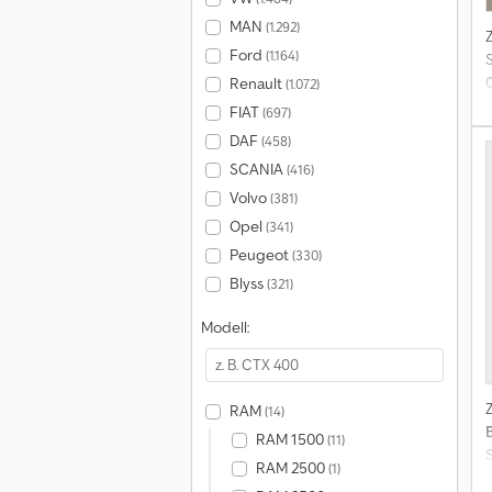
MAN
(1.292)
Ford
(1.164)
S
Renault
(1.072)
FIAT
(697)
DAF
(458)
SCANIA
(416)
Volvo
(381)
Opel
(341)
Peugeot
(330)
Blyss
(321)
Modell:
RAM
(14)
RAM 1500
(11)
S
RAM 2500
(1)