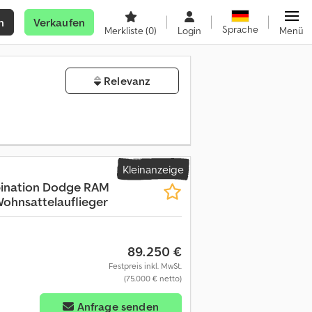
n
Verkaufen
Sprache
Merkliste
(0)
Login
Menü
Relevanz
Kleinanzeige
ination Dodge RAM
ohnsattelauflieger
89.250 €
Festpreis inkl. MwSt.
(75.000 € netto)
Anfrage senden