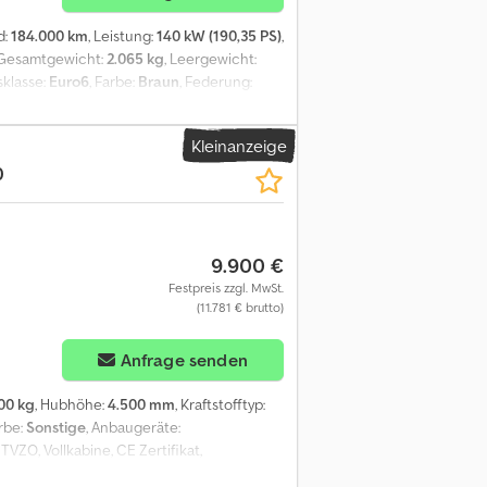
d:
184.000 km
, Leistung:
140 kW (190,35 PS)
,
 Gesamtgewicht:
2.065 kg
, Leergewicht:
sklasse:
Euro6
, Farbe:
Braun
, Federung:
besitzer:
2
, Baujahr:
2018
,
g, Allradantrieb, Allwetterreifen,
Kleinanzeige
htwagen mit ca. 185.000 km 2,3 l Vierzyl. mit
0
anne aus Alu
9.900 €
Festpreis zzgl. MwSt.
(11.781 € brutto)
Anfrage senden
00 kg
, Hubhöhe:
4.500 mm
, Kraftstofftyp:
arbe:
Sonstige
, Anbaugeräte:
STVZO, Vollkabine, CE Zertifikat,
 Werkstattgeprüft mit UVV-Abnahme