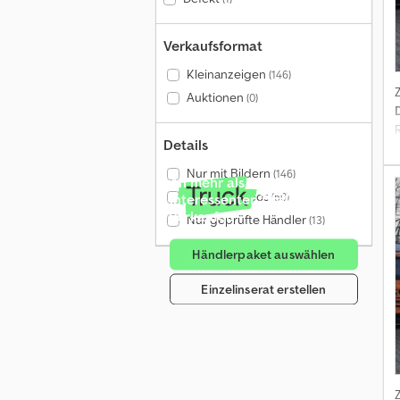
Verkaufsformat
Kleinanzeigen
(146)
Auktionen
(0)
Details
Nur mit Bildern
(146)
An mehr als 4 Millionen
Nur mit Videos
(50)
Interessenten pro Monat
verkaufen
Nur geprüfte Händler
(13)
Händlerpaket auswählen
Einzelinserat erstellen