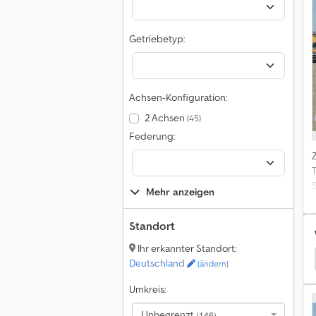
Getriebetyp:
Achsen-Konfiguration:
2 Achsen
(45)
Federung:
T
Mehr anzeigen
Standort
Ihr erkannter Standort:
Sichelschmidt Frontstapler
Halla Frontstapler
Deutschland
(ändern)
Umkreis:
Unbegrenzt
(146)