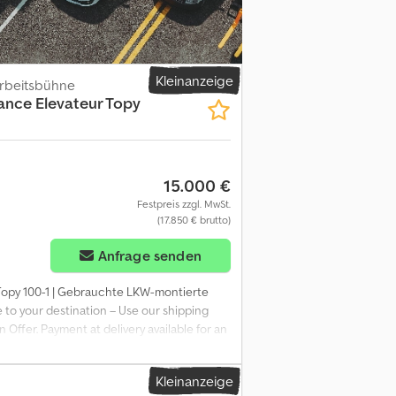
Kleinanzeige
rbeitsbühne
ance Elevateur Topy
15.000 €
Festpreis zzgl. MwSt.
(17.850 € brutto)
Anfrage senden
r Topy 100-1 | Gebrauchte LKW-montierte
 to your destination – Use our shipping
 Offer. Payment at delivery available for an
xpert 50 Inspektionspunkte 49 genehmigt ✅ 1
haltet gut,guter zustand, Hilfsrahmen
Kleinanzeige
eo? Tip: The reference "41123 Equippo" is