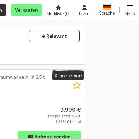
n
Verkaufen
Sprache
Merkliste
(0)
Login
Menü
Relevanz
Kleinanzeige
eraumwanne AHK 3.5 t
9.900 €
Festpreis zzgl. MwSt.
(11.781 € brutto)
Anfrage senden