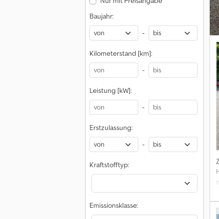
Nur mit Preisangabe
Baujahr:
-
Kilometerstand [km]:
-
Leistung [kW]:
-
Erstzulassung:
-
Kraftstofftyp:
c
Emissionsklasse:
v