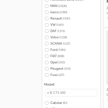
MAN
(3.826)
Iveco
(3.180)
K
Renault
(1.591)
VW
(1.461)
DAF
(1.315)
Volvo
(1.238)
SCANIA
(1.227)
Ford
(1.184)
FIAT
(698)
Opel
(350)
Peugeot
(345)
Fuso
(227)
Modell:
S
Cabstar
(61)