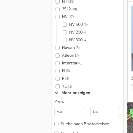
NT
(39)
35.12
(18)
NV
(17)
NV 400
(9)
NV 200
(4)
NV 300
(4)
Navara
(8)
Atleon
(7)
Interstar
(6)
N
(5)
F
(3)
YG
(3)
Mehr anzeigen
Preis:
E
-
B
Suche nach Bruttopreisen