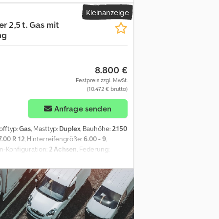
Kleinanzeige
r 2,5 t. Gas mit
ng
8.800 €
Festpreis zzgl. MwSt.
(10.472 € brutto)
Anfrage senden
tofftyp:
Gas
, Masttyp:
Duplex
, Bauhöhe:
2.150
7.00 R 12
, Hinterreifengröße:
6.00 - 9
,
n-Konfiguration:
2 Achsen
, Federung:
stige
, Betriebsgewicht:
4.051 kg
, Hubkraft:
Autogas, keine Klimaanlage, Grundfarbe: rot
 2,5 t. Gas - Gabelstapler, Baujahr 2005,
schieber, Vollkabine, Duplex - Mast,