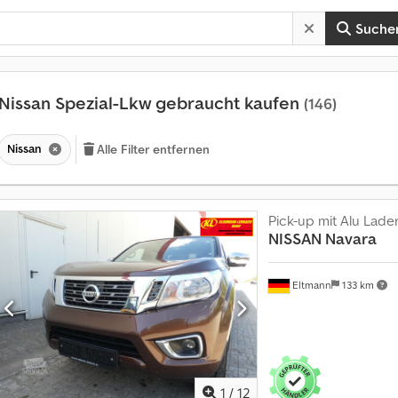
Suche
Nissan Spezial-Lkw gebraucht kaufen
(146)
Nissan
Alle Filter entfernen
Pick-up mit Alu Lad
NISSAN
Navara
Eltmann
133 km
M
1
/
12