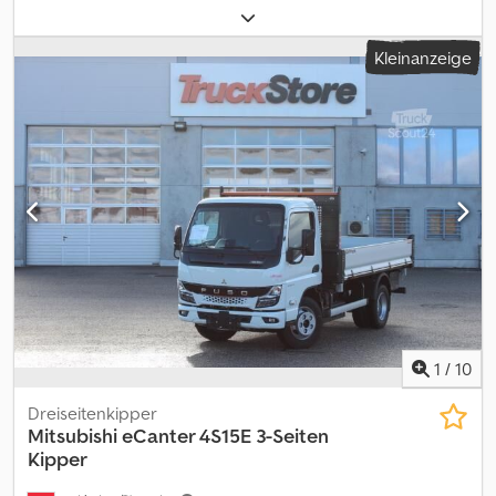
maximales Ladegewicht:
815 kg
, Gesamtgewicht:
4.250 kg
,
Achsen-Konfiguration:
4x2
, Radstand:
2.800 mm
, Farbe:
Sonstige
,
Kleinanzeige
Fahrerkabine:
Fahrerhaus
, Getriebetyp:
Sonstige
,
Emissionsklasse:
Euro6
, Federung:
Sonstige
, Baujahr:
2020
, Dieses
Angebot ist unverbindlich. Irrtum und Zwischenverkauf
vorbehalten. Bei Angabe einer Fremdwährung erfolgt diese zum
aktuellen Tageskurs. Gültig ist die Währung des
Fahrzeugstandortes. Radformel 4x2, Einzelkabine, Zuladung 2 t,
zGG bis 6 t, Radstand 2800 mm, Rückspiegel, beheizt,
Rückfahrwarner, Airbag, Fahrer und Beifahrer, Radio mit Bluetooth,
Technisch Höchst Zulassinges GGW 6000kg, aktuelle Zulassung
GGW 4150kg, bis 4250 kg als BEV-Transporter mit B-Führerschein
lenkbar (Voraussetzungen Beachten!!) Dodex Hbqdepfx Aqxsck
1
/
10
Dreiseitenkipper
Mitsubishi
eCanter 4S15E 3-Seiten
Kipper