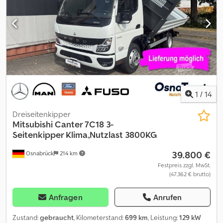
2.500 mm
, Laderaumlänge:
4.500 mm
, Laderaumbreite:
2.200 mm
,
Ausstattung:
ABS, AdBlue, Airbag, Anhängerkupplung,
Bluetooth, Bordcomputer, Elektronisches Stabilitätsprogramm
(ESP), Klimaanlage, LKW-Zulassung, Nebelscheinwerfer,
Nichtraucherfahrzeug, Rußfilter, Scheckheftgepflegt,
Servolenkung, Spurhalteassistent, Start-Stopp-Automatik,
Tempomat, Toter-Winkel-Assistent, Zentralverriegelung
,
Gepflegter 3-Seitenkipper Siehe Bilder abzugeben. Dcedpfx
Aqsyxz Rboxok
1
/
14
Dreiseitenkipper
Mitsubishi
Canter 7C18 3-
Seitenkipper Klima,Nutzlast 3800KG
39.800 €
Osnabrück
214 km
Festpreis zzgl. MwSt.
(47.362 € brutto)
Anfragen
Anrufen
Zustand:
gebraucht
, Kilometerstand:
699 km
, Leistung:
129 kW