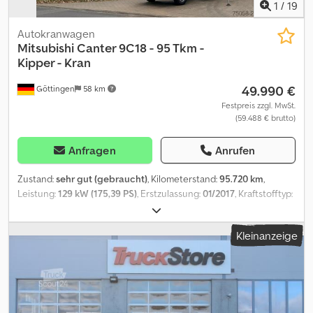
1
/
19
Autokranwagen
Mitsubishi
Canter 9C18 - 95 Tkm -
Kipper - Kran
49.990 €
Göttingen
58 km
Festpreis zzgl. MwSt.
(59.488 € brutto)
Anfragen
Anrufen
Zustand:
sehr gut (gebraucht)
, Kilometerstand:
95.720 km
,
Leistung:
129 kW (175,39 PS)
, Erstzulassung:
01/2017
, Kraftstofftyp:
Diesel
, Leergewicht:
5.100 kg
, maximales Ladegewicht:
2.390 kg
,
Gesamtgewicht:
7.490 kg
, Achsen-Konfiguration:
4x2
, Radstand:
Kleinanzeige
3.900 mm
, Farbe:
Weiß
, Getriebetyp:
Automatisch
,
Emissionsklasse:
Euro6
, Federung:
Blatt
, Anzahl der Sitzplätze:
3
,
Laderaumlänge:
3.800 mm
, Laderaumbreite:
2.230 mm
,
Laderaumhöhe:
400 mm
, Ausstattung:
ABS, Hydraulik,
Klimaanlage, Kompressor, Kran, Rußfilter, Traktionskontrolle
,
Zustand - Sehr gut erhaltenes Fahrzeug Kategorie - Autokran