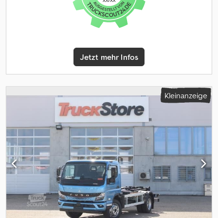
Garantie auf das Grundfahrzeug ab Tag der Erstzulassung bzw. bis
100.000km. Komfort Kabine mit folgender Ausstattung: el.-
Fensterheber el.- Spiegel beheizbar Zentralverriegelung mit
Funkfernbedienung Wegfahrsperre Lenkrad und Lenksäule
verstellbar Fahrerairbag 2 DIN Radio mit Apple Carplay und
Jetzt mehr Infos
Rückfahrkamera Tachograf mit Digitaltechnik Fahrtenschreiber
EG-Kontrollgerät Ablage über Windschutzscheibe & hinter Sitz
Beifahrerdoppelsitzbank Fahrersitz mit Armlehne Handschuhfach
verschließbar Nebelscheinwerfer mit Tagfahrlicht automatisch
Kleinanzeige
kippbares Fahrerhaus Spurhalteassistent Not-Bremsassistent
Abbiegeassistent Klimaautomatik Tachograph in Digital Lenkrad
mit Bedieneinheit LED Arbeitsscheinwerfer hinten LED
Rückfahrscheinerfer * Andere Fahrerhausvarianten, Radstände,
Aufbauten und Hydraulikanlagen für Schneepflug und Streuer
vorrätig bzw. kurzfristig lieferbar. Bitte Anfragen!!! Abrollsystem
KING HZ6 90er Hakenhöhe Schubarmsystem flacher
Aufzugswinkel hydraulische Containerverriegelung inkl.
Funksteuerung Zug und Kippkraft 6000kg Mechanische
Hakensicherung Lasthalteventile an allen Hydraulikzylindern Not-
Aus Funktion Aufbau CE- geprüft Antrieb über Fahrzeughydraulik
Für Abrollbehälter von:2800 bis 4000mm länge. Verschiedene