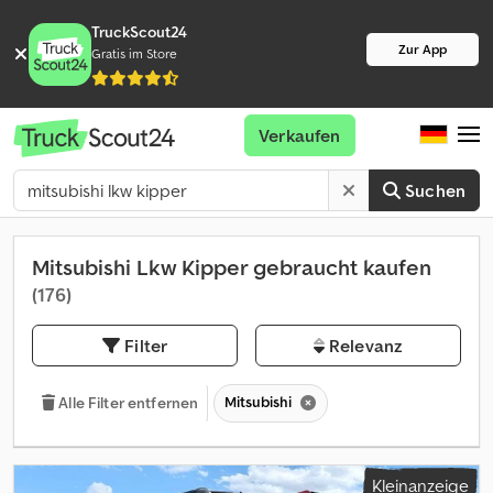
TruckScout24
Zur App
Gratis im Store
Verkaufen
Suchen
Mitsubishi Lkw Kipper gebraucht kaufen
(176)
Filter
Relevanz
Mitsubishi
Alle Filter entfernen
Kleinanzeige