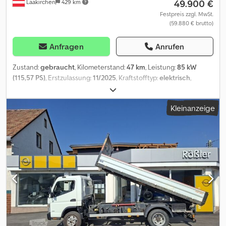
49.900 €
Laakirchen
429 km
Festpreis zzgl. MwSt.
(59.880 € brutto)
Anfragen
Anrufen
Zustand:
gebraucht
, Kilometerstand:
47 km
, Leistung:
85 kW
(115,57 PS)
, Erstzulassung:
11/2025
, Kraftstofftyp:
elektrisch
,
maximales Ladegewicht:
815 kg
, Gesamtgewicht:
4.250 kg
,
Achsen-Konfiguration:
4x2
, Radstand:
2.800 mm
, Farbe:
Sonstige
,
Kleinanzeige
Fahrerkabine:
Fahrerhaus
, Getriebetyp:
Sonstige
,
Emissionsklasse:
Euro6
, Federung:
Sonstige
, Baujahr:
2020
, Dieses
Angebot ist unverbindlich. Irrtum und Zwischenverkauf
vorbehalten. Bei Angabe einer Fremdwährung erfolgt diese zum
aktuellen Tageskurs. Gültig ist die Währung des
Fahrzeugstandortes. Radformel 4x2, Einzelkabine, Zuladung 2 t,
zGG bis 6 t, Radstand 2800 mm, Rückspiegel, beheizt,
Rückfahrwarner, Airbag, Fahrer und Beifahrer, Radio mit Bluetooth,
Technisch Höchst Zulassinges GGW 6000kg, aktuelle Zulassung
GGW 4150kg, bis 4250 kg als BEV-Transporter mit B-Führerschein
lenkbar (Voraussetzungen Beachten!!) Dcedpfx Ajx Hbp Tsqxsk