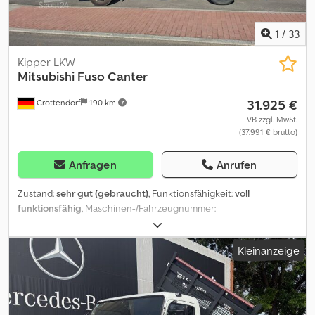
1
/
33
Kipper LKW
Mitsubishi
Fuso Canter
31.925 €
Crottendorf
190 km
VB zzgl. MwSt.
(37.991 € brutto)
Anfragen
Anrufen
Zustand:
sehr gut (gebraucht)
, Funktionsfähigkeit:
voll
funktionsfähig
, Maschinen-/Fahrzeugnummer:
TYBFEB71ELDC12512
, Kilometerstand:
53.000 km
, Leistung:
128,71
kW (175,00 PS)
, Erstzulassung:
10/2021
, Kraftstofftyp:
Diesel
,
Kleinanzeige
Gesamtgewicht:
7.500 kg
, Reifengröße:
205/75 17,5
,
Reifenzustand:
70 %
, Achsen-Konfiguration:
4x2
, Achsabstand:
3.400 mm
, Kraftstoff:
Diesel
, Bremsen:
Retarder
, Farbe:
Weiß
,
Fahrerkabine:
Fahrerhaus
, Getriebetyp:
mechanisch
, Anzahl der
Gänge:
5
, Federung:
Blatt
, Anzahl der Sitzplätze:
3
, Gesamtbreite: