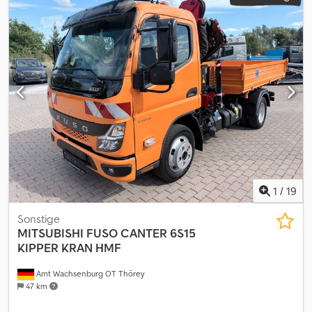
1
/
19
Sonstige
MITSUBISHI
FUSO CANTER 6S15
KIPPER KRAN HMF
Amt Wachsenburg OT Thörey
47 km