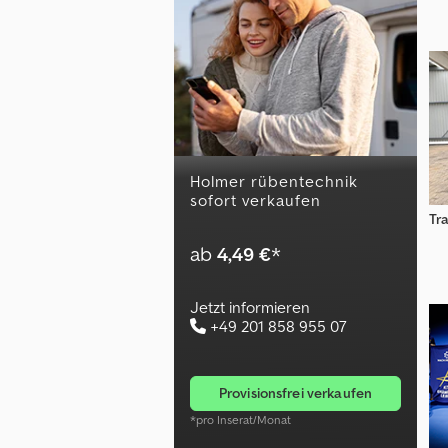
holmer rübentechnik
sofort verkaufen
Tra
ab
4,49 €
*
Jetzt informieren
+49 201 858 955 07
provisionsfrei verkaufen
*pro Inserat/Monat