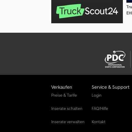
Tr
EH
Verkaufen
Service & Support
Preise & Tarife
Login
Inserate schalten
FAQ/Hilfe
Inserate verwalten
Kontakt