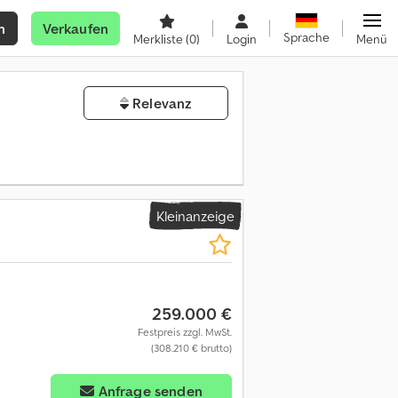
n
Verkaufen
Sprache
Merkliste
(0)
Login
Menü
Relevanz
Kleinanzeige
259.000 €
Festpreis zzgl. MwSt.
(308.210 € brutto)
Anfrage senden