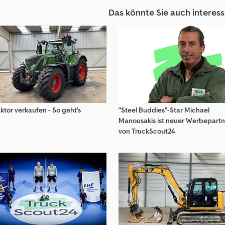
Holmer Landmaschinen
Ropa Landmaschinen
Das könnte Sie auch interess
Horsch Landmaschinen
Ropa Rübentechnik
Häcksler
Ropa Sonstige Landmaschin
ktor verkaufen - So geht's
"Steel Buddies"-Star Michael
Manousakis ist neuer Werbepartn
von TruckScout24