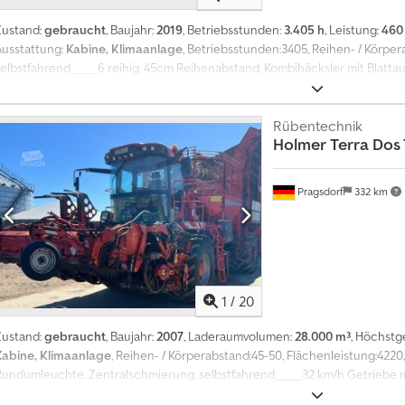
Zustand:
gebraucht
, Baujahr:
2019
, Betriebsstunden:
3.405 h
, Leistung:
460
Ausstattung:
Kabine, Klimaanlage
, Betriebsstunden:3405, Reihen- / Körpe
selbstfahrend_____6 reihig, 45cm Reihenabstand, Kombihäcksler mit Blatta
Höhenverstellung, Birdview 360 Grad Kamerasystem,Lagerort:Kunde Dodpf
Rübentechnik
Holmer
Terra Dos 
Pragsdorf
332 km
1
/
20
Zustand:
gebraucht
, Baujahr:
2007
, Laderaumvolumen:
28.000 m³
, Höchstg
Kabine, Klimaanlage
, Reihen- / Körperabstand:45-50, Flächenleistung:4220,
Rundumleuchte, Zentralschmierung, selbstfahrend_____32 km/h Getriebe 
mit Kitskær-ModellAllradlenkung 4WDDifferenzialsperreKlimaanlageKn u