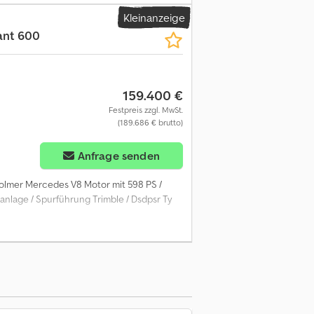
 Schilde mit den ReihenLuftgefederter
Kleinanzeige
chmierung 1 Behälter mit 8
ant 600
utomatische Geschwindigkeitsregelung der
gMultifunktionsgriff.Stufenlose
e Dcodpezdhctofx Ak Ask
159.400 €
Festpreis zzgl. MwSt.
(189.686 € brutto)
Anfrage senden
Holmer Mercedes V8 Motor mit 598 PS /
nlage / Spurführung Trimble / Dsdpsr Ty