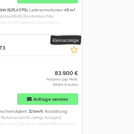
 kW (625,43 PS)
, Laderaumvolumen:
45 m³
,
rabstand:6/45, Rundumleuchte,
uswurf, automatische Einzelreihen
x Aozdhxuek Ajck
Kleinanzeige
T3
83.900 €
Festpreis zzgl. MwSt.
(99.841 € brutto)
Anfrage senden
eschwindigkeit:
32 km/h
, Ausstattung:
 Reihenanzahl (6-reihig), Autopilot,
mit 1 und 2 Gängen6-reihige HR-Aufnahme
ckle-und Hundeganglenkung28 m³ Tank (20