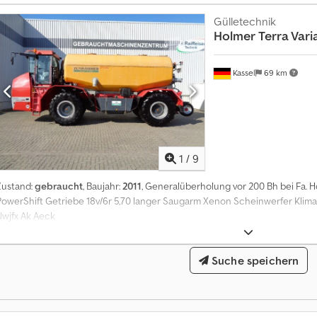
Tonnen)VHR-Reihenabstand von 45-50 cm (variabel)Schar: KOS 1 - Legt die
SitzKamera für Rückwärtsgang, Elevator und Rundlauf automatischZentrals
Gülletechnik
Holmer
Terra Vari
MittelblöckenAutopilot - ReihensteuerungTempomat - GeschwindigkeitA
Anlage und MotordrehzahlReifen 1050/50 R32 Michelin,960/50 R32 Trellebor
Einstellung von Förderband und Rollen von der Kabine aus,Lagerort:Kund
Kassel
69 km
1
/
9
Zustand:
gebraucht
, Baujahr:
2011
, Generalüberholung vor 200 Bh bei Fa. 
PowerShift Getriebe 18v/6r 5,70 langer Saugarm Xenon Scheinwerfer Klimaa
Nwjfx Ak Aeck
Suche speichern