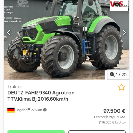
elektrische / 4 mechanische Steuergeräte Power Beyond 4-fach
Zapfwelle Klimaautomatik Kabinenfederung FJ-Dynamic
Lenksystem mit Lenkradmotor und RTK-Freischaltung LED-
Arbeitsscheinwerfer
1
/
20
Traktor
DEUTZ-FAHR
9340 Agrotron
TTV,Klima Bj.2016,60km/h
97.500 €
Legden
275 km
Festpreis zzgl. MwSt.
(116.025 € brutto)