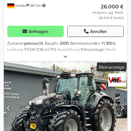
26.000 €
Vreden
267 km
Festpreis zzgl. MwSt.
(30.940 € brutto)
Anfragen
Anrufen
Zustand:
gebraucht
, Baujahr:
2000
, Betriebsstunden:
11.300 h
,
Leistung:
93 kW (126,44 PS)
, Ausstattung:
Klimaanlage
, Deutz
Schlepper MK3 120 Agrotron Cjdovzlx Nspfx Ag Horf 120Ps Bj2000
std 11300 Reifen Hinten neuwertig Tüv Neu 50km/h Version kann
Kleinanzeige
auch auf 40kmh runter gesetzt werden