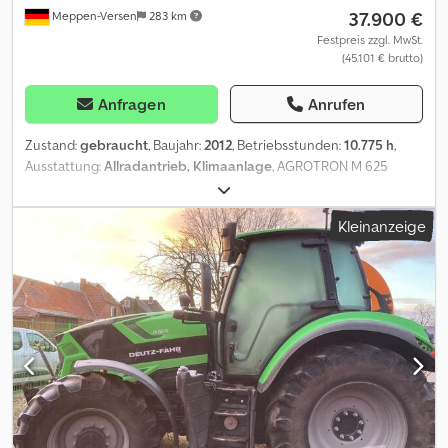
37.900 €
Meppen-Versen
283 km
Festpreis zzgl. MwSt.
(45.101 € brutto)
Anfragen
Anrufen
Zustand:
gebraucht
, Baujahr:
2012
, Betriebsstunden:
10.775 h
,
Ausstattung:
Allradantrieb, Klimaanlage
, AGROTRON M 625
(0010) gebr. Deutz-Fahr Agrotron M 625 (0020)
Vorderachsfederung (0030) Lastschaltgetriebe (0040)
Kleinanzeige
Wendeschaltung (0050) Anzahl der Zylinder Motor: 6 (0060)
Allrad (0070) Druckluftbremsanlage: 1 + 2 Leiter (0080) AHK:
Höhenverstellbar (0090) EHR Heck (0100) Fronthydraulik:
Standard (0110) Frontzapfwelle (0120) Externe Bedienung
Zapfwelle Crjdpfjy Hdyhex Ag Hof (0130) Load-Sensing (0140)
Oberlenker Heck: Mechanisch (0150) Power Beyond (Anschluss
Ext.) (0160) Steuergeräte Front (EW / DW): Steuergeräte Heck: 4
(0180) Zapfwelle: 540/540 E/100000E (0190) Klimaanlage (0200)
Luftsitz (0210) Radio (0220) Vollkabine (0230)
Multifunktionsarmlehne (0240) Arbeitsscheinwerfer hinten:
Halogen (0250) Arbeitsscheinwerfer vorne: Halogen (0260)