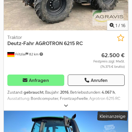
1
/
16
Traktor
Deutz-Fahr
AGROTRON 6215 RC
62.500 €
Fritzlar
82 km
Festpreis zzgl. MwSt.
(74.375 € brutto)
Anfragen
Anrufen
Zustand:
gebraucht
, Baujahr:
2016
, Betriebsstunden:
4.067 h
,
Ausstattung:
Bordcomputer, Frontzapfwelle
, Agrotron 6215 RC
010 Gebr. SDF Traktor 020 LS-Pumpe, ISOBUS, Monitor 030
Lenksystem-Vorbereitung 040 gef. Vorderachse Codpfx Agsyg
Kleinanzeige
Stno Horf 050 FKH + FZW 060 Bereifung 540/65 R 30 (30%) 070
Bereifung 650/65 R 42 (70%) 080 AHK und K80