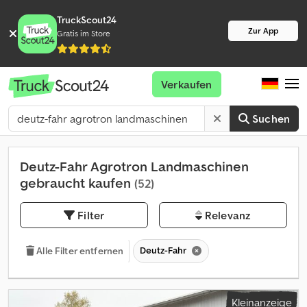
TruckScout24
Zur App
Gratis im Store
Verkaufen
Suchen
Deutz-Fahr Agrotron Landmaschinen
gebraucht kaufen
(52)
Filter
Relevanz
Deutz-Fahr
Alle Filter entfernen
Kleinanzeige