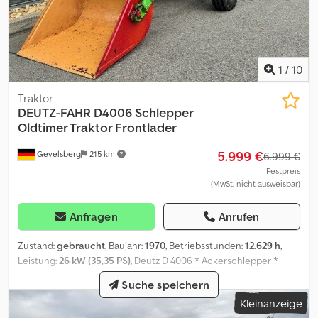
1
/
10
Traktor
DEUTZ-FAHR
D4006 Schlepper
Oldtimer Traktor Frontlader
5.999 €
Gevelsberg
215 km
6.999 €
Festpreis
(MwSt. nicht ausweisbar)
Anfragen
Anrufen
Zustand:
gebraucht
, Baujahr:
1970
, Betriebsstunden:
12.629 h
,
Leistung:
26 kW (35,35 PS)
, Deutz D 4006 * Ackerschlepper *
Traktor * Trecker * Oldtimer * Frontlader * Schaufel * BJ: ca. 1970
Suche speichern
* Gesamtmaße: 3.470mm x 1.540 mm x 2.280 mm * .: 3200 kg *
Kleinanzeige
Leergewicht: ca. 1930 kg * Modelreihe: D-Reihe * Modell: D 4006 *