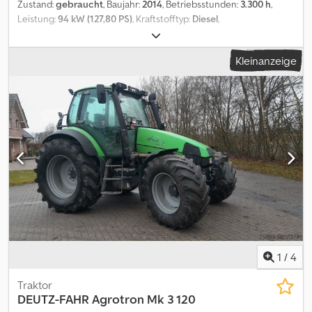
Zustand:
gebraucht
, Baujahr:
2014
, Betriebsstunden:
3.300 h
,
Leistung:
94 kW (127,80 PS)
, Kraftstofftyp:
Diesel
,
Höchstgeschwindigkeit:
40 km/h
, Vorderreifengröße:
540/6524
,
Hinterreifengröße:
600/65R38
, Reifengröße:
600/65R38
,
Kleinanzeige
Ausstattung:
Allradantrieb, Bordcomputer, Druckluftbremse,
Kabine, Klimaanlage, Lastschaltgetriebe, Zusatzscheinwerfer
,
Bereifung (v):540/6524, Bereifung (h):600/65R38,
Betriebsstunden:3300, Erstzulassung:2014, Steuergerät - Doppelt
wirkend (3x), Dreipunkt / Heckhubwerkanhängung,
Frontgewichte, Gefederte Vorderachse, Hydraulische Lenkung,
Hubdach, Kabinenfederung (mechanisch), Leistungsmonitor,
Luftgefederter Sitz, Radio, Zugmaul - automatisch,
höhenverstellbare Anhängevorrichtung, Dreipunkt-
Außenbedienelement, Hydrauliksteuergeräte-
Außenbedienung_____HVAK, Frontgewicht, DL Bremse, 40 km/h,
Klima, Radio,gef. VA, Luftsitz,Lagerort:Kunde Codpfx Aszdg U Ieg
Hsrf
1
/
4
Traktor
DEUTZ-FAHR
Agrotron Mk 3 120