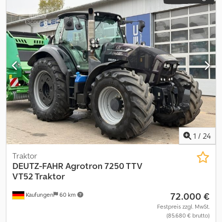
1
/
24
Traktor
DEUTZ-FAHR
Agrotron 7250 TTV
VT52 Traktor
72.000 €
Kaufungen
60 km
Festpreis zzgl. MwSt.
(85.680 € brutto)