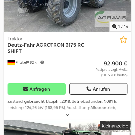
1
/
14
Traktor
Deutz-Fahr
AGROTRON 6175 RC
SHIFT
92.900 €
Fritzlar
82 km
Festpreis zzgl. MwSt.
(110.551 € brutto)
Anfragen
Anrufen
Zustand:
gebraucht
, Baujahr:
2019
, Betriebsstunden:
1.091 h
,
Leistung:
124,26 kW (168,95 PS)
, Ausstattung:
Allradantrieb,
Frontzapfwelle, Klimaanlage
, AGROTRON 6175 RC SHIFT Crsdjy H
S Ugopfx Ag Hef gebr. DEUTZ FAHR Allradschlepper Technisches
Kleinanzeige
Jahr: 2020 C-Shift Gefederte Vorderachse Bereifung vo.: 540/65 R
30 MITAS Bereifung hi.: 650/65 R 42 MITAS Fronthydraulik 2