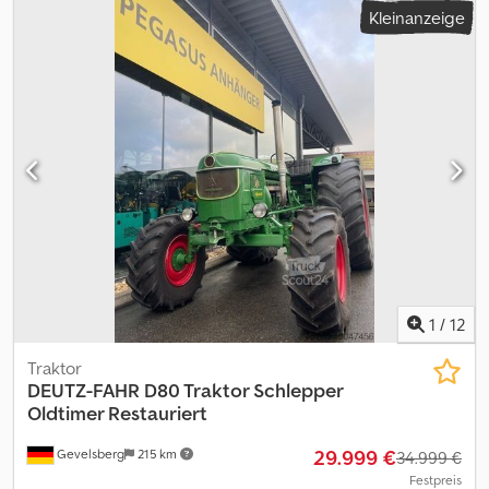
Kleinanzeige
Grundausrüstung Deutz 6-Zylinder SCR / AD-Blue Wendgetriebe,
Stufenlos, 40 km/h gef. Kabine, Klimaanlage, Lüftung, Heizung,
Dachluke, Luftsitz Radio, Multifunktionsarmlehne,
Lenkradverstellung, Terminal Topc AS-Scheinwerfer vorne und
hinten gefederte Vorderachse Druckluftanlage 2-Kreissystem
Untenanhängung K 80 Steuergeräte 5x dw Heck, 1x dw Front,
druckloser Rücklauf Heck Kreuzschalthebel, externe Bedienung
am Kotflügel Stoll Frontlader ProfiLine FZ 80.1 riegelung,
3.Ölkreislauf Cjdpfeyhr H Rox Ag Horf 540/65-R30 Trelleborg
650/75-R38 Trelleborg GPS Lenksystem RTK
1
/
12
Traktor
DEUTZ-FAHR
D80 Traktor Schlepper
Oldtimer Restauriert
29.999 €
Gevelsberg
215 km
34.999 €
Festpreis