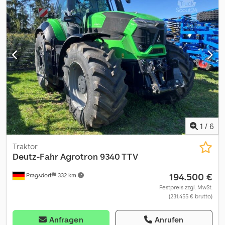
Bereifung (h):650/65R38, Erstzulassung:2012, Steuergerät -
Doppelt wirkend (4x), Dreipunkt / Heckhubwerkanhängung,
Elektronische Hubwerksregelung (EHR), Gefederte Vorderachse,
Hydraulische Lenkung, Kabinenfederung (mechanisch),
Leistungsmonitor, Luftgefederter Sitz, Radio, Zugmaul -
automatisch, höhenverstellbare Anhängevorrichtung, Dreipunkt-
Außenbedienelement, Hydrauliksteuergeräte-Außenbedienung,
Frontkraftheber (ohne Oberlenker)_____HVAK, FKH, DL Bremse,
Klima, Radio, EHR, gef. Vorderachse,4dw, gef. Kabine, Display
defekt,Lagerort:Kunde Crsdpfxozmk Nyj Ag Hef
1
/
6
Traktor
Deutz-Fahr
Agrotron 9340 TTV
194.500 €
Pragsdorf
332 km
Festpreis zzgl. MwSt.
(231.455 € brutto)
Anfragen
Anrufen