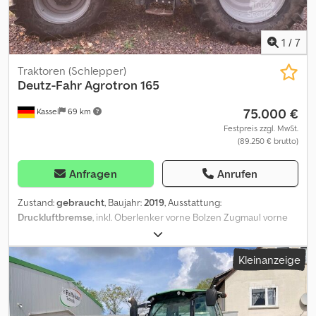
Rundumleuchte R28 Michelin R38 Michelin
1
/
7
Traktoren (Schlepper)
Deutz-Fahr
Agrotron 165
75.000 €
Kassel
69 km
Festpreis zzgl. MwSt.
(89.250 € brutto)
Anfragen
Anrufen
Zustand:
gebraucht
, Baujahr:
2019
, Ausstattung:
Druckluftbremse
, inkl. Oberlenker vorne Bolzen Zugmaul vorne
Oberlenker hinten auto. / Anhängemaul K80 1/4 Dieseltank 1/2 Ad
blue / Crjdpfx Agjtdm Dye Hjf
Kleinanzeige