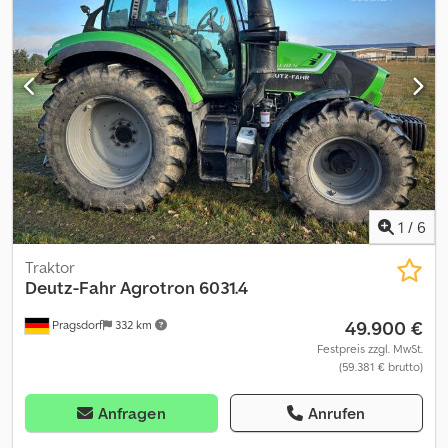
1
/
6
Traktor
Deutz-Fahr
Agrotron 6031.4
49.900 €
Pragsdorf
332 km
Festpreis zzgl. MwSt.
(59.381 € brutto)
Anfragen
Anrufen