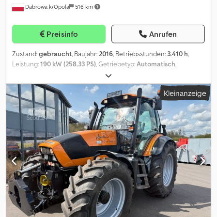
Dabrowa k/Opola
516 km
Preisinfo
Anrufen
Zustand:
gebraucht
, Baujahr:
2016
, Betriebsstunden:
3.410 h
,
Leistung:
190 kW (258,33 PS)
, Getriebetyp:
Automatisch
,
Höchstgeschwindigkeit:
40 km/h
, Farbe:
Blau
, Gesamtlänge:
4.970 mm
, Gesamtbreite:
2.740 mm
, Ausstattung:
Klimaanlage
, =
Kleinanzeige
Weitere Optionen und Zubehör = - Klimaanlage - Radio = Weitere
Informationen = Achse 1: Reifenmaß: 600/70 R30 Achse 2:
Reifenmaß: 650/55 R42 Crjdpfjy Sx Uksx Ag Hjf Antrieb: Rad
Zylinderzahl: 6 Leergewicht: 14.500 kg Radstand: 292 cm
Emissionsklasse: Euro 6