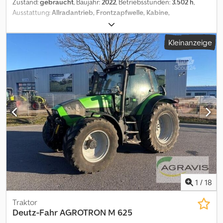
Zustand:
gebraucht
, Baujahr:
2022
, Betriebsstunden:
3.502 h
,
Ausstattung:
Allradantrieb, Frontzapfwelle, Kabine,
Klimaanlage
, AGROTRON 7250 TTV 010 Gebr. Deutz Fahr
Allradschlepper, Warrior Ausstattung 020 Kabine, Heizung,
Kleinanzeige
Lüftung, Klimatronic, Luftsitz, Radio 030 Lenkradverstellung,
Multifunktionsarmlehne, Joystick, Terminal 040
Arbeitsscheinwerfer vorn/hinten LED, Elektr. Spiegel 050
Kabinenfederung, GPS Lenksystem RTK 060 Vorderachsfederung
070 Frontkraftheber, Frontzapfwelle, ISOBUS Front 080 Externe
Bedienung FKH, 1x DW Front 090 1x DW Front 100 Heckhubwerk
mit EHR, Zapfwelle 540 E/1000 110 4x DW Heck, elektrohydraulisch,
Power Beyond 120 Hydr. Oberlenker, Autom. AHK Heck 130
Externe Bedienung Hubwerk, Zapfwelle, Steuerventil Crodpfsyvl
Aiox Ag Hsf 140 VA: 600/65 R30 BKT 150 HA: 710/70 R42 BKT
1
/
18
Traktor
Deutz-Fahr
AGROTRON M 625