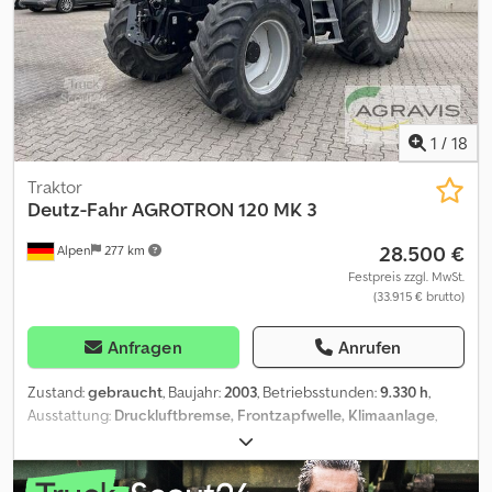
1
/
18
Traktor
Deutz-Fahr
AGROTRON 120 MK 3
28.500 €
Alpen
277 km
Festpreis zzgl. MwSt.
(33.915 € brutto)
Anfragen
Anrufen
Zustand:
gebraucht
, Baujahr:
2003
, Betriebsstunden:
9.330 h
,
Ausstattung:
Druckluftbremse, Frontzapfwelle, Klimaanlage
,
AGROTRON 120 MK 3 Gebr. Deutz Fahr Schlepper Bereifung vorne
540/65 R 28/40% Bereifung hinten 650/65 R 38/95%
Codpfxjzqpzvs Ag Horf Fronthydraulik Druckluft Klima Load