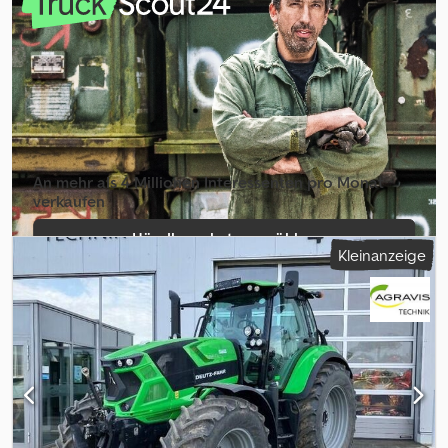
Sensing 4 Steuergeräte 50 km/h
An mehr als 4 Millionen Inte­ressenten pro Monat
verkaufen
Händlerpaket auswählen
Kleinanzeige
Einzelinserat erstellen