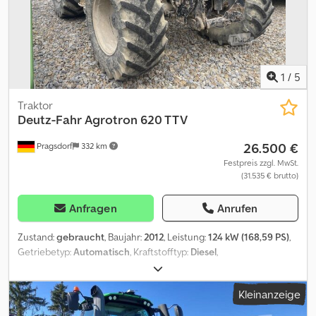
1
/
5
Traktor
Deutz-Fahr
Agrotron 620 TTV
26.500 €
Pragsdorf
332 km
Festpreis zzgl. MwSt.
(31.535 € brutto)
Anfragen
Anrufen
Zustand:
gebraucht
, Baujahr:
2012
, Leistung:
124 kW (168,59 PS)
,
Getriebetyp:
Automatisch
, Kraftstofftyp:
Diesel
,
Höchstgeschwindigkeit:
40 km/h
, Vorderreifengröße:
540/65R28
,
Hinterreifengröße:
650/65R38
, Reifengröße:
650/65R38
,
Kleinanzeige
Ausstattung:
Allradantrieb, Druckluftbremse, Kabine,
Klimaanlage, Zusatzscheinwerfer
, Bereifung (v):540/65R28,