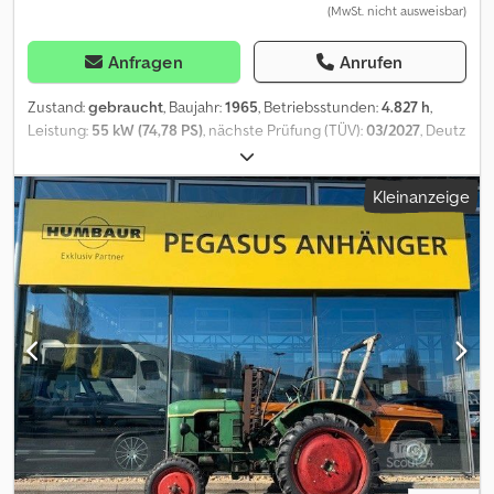
(MwSt. nicht ausweisbar)
Anfragen
Anrufen
Zustand:
gebraucht
, Baujahr:
1965
, Betriebsstunden:
4.827 h
,
Leistung:
55 kW (74,78 PS)
, nächste Prüfung (TÜV):
03/2027
, Deutz
D80 * Ackerschlepper * Traktor Crjdpfx Agovh Etaj Hef * Oldtimer
* Restauriert * Rarität H-Kennzeichen * Motor generalüberholt,
Kleinanzeige
komplett zerlegt und neu aufgebaut * alle original Teile, auch
Heckhydraulik, sind vorhanden * Betriebsstunden: 4827 * BJ: 1965
* EZ: 30.07.1965 * HU:03/2027 * Gesamtmaße: 4000 mm x 2100 mm
x 2500 mm * .: 5980 kg * Leergewicht: ca. 3800 kg * Modelreihe:
D-Reihe * Modell: D 80 * Hubraum: 5120 cm³ * Zylinder: 6 * Diesel
* Leistung: 55 kW / 75 PS * Höchstgeschwindigkeit: 30 km/H *
Motor: KHD, Typ: F6L 812 * Luftgekühlter Viertakt-Sechszylinder-
Reihendieselmotor * Nenndrehzahl: 2300 U/min *
Leerlaufdrehzahl: 600 U/min * Doppelkupplung mit
Zweistufenpedal von Fichtel und Sachs (DO310/280K) * Getriebe:
ZF Gruppengetriebe (Typ A230 mit Mittelschaltung) *
Bolzengeschaltetes Wechselgetriebe mit vier Gängen * Erster
Gang als Kriechgang * 8 Vorwärts- und 4 Rückwertsgänge *