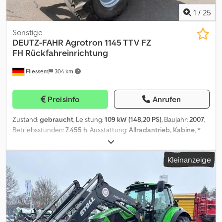
1
/
25
Sonstige
DEUTZ-FAHR
Agrotron 1145 TTV FZ
FH Rückfahreinrichtung
Fliessem
304 km
Preisinfo
Anrufen
Zustand:
gebraucht
, Leistung:
109 kW (148,20 PS)
, Baujahr:
2007
,
Betriebsstunden:
7.455 h
, Ausstattung:
Allradantrieb, Kabine
, *
Deutz TTV 1145 Kommunal mit Rückfahreinrichtung und Drehsitz *
7.455 Betriebsstunden * 50 km/h Ausführung * Fronthydraulik *
Kleinanzeige
Frontzapfwelle Credpfxoy Ab I Us Ag Hsf * Gefederte Vorderachse
* Kommunalanbauplatte * 7 x hydraulische Anschlüsse vorne *
Druckluftanschlüsse 1- und 2-Kreis * 2 x Rundumleuchte *
Arbeitsbeleuchtung vorne und hinten * EHR (elektronische
Hubwerksregelung) * Zapfwelle 540/1000 U/min * Ausstellfenster
vorne und hinten * 11 x hydraulische Anschlüsse hinten *