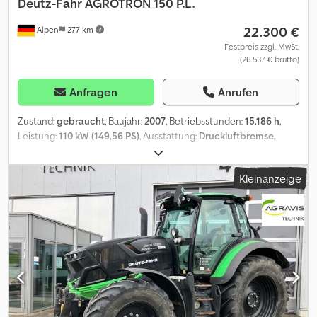
Deutz-Fahr
AGROTRON 150 P.L.
22.300 €
Alpen
277 km
Festpreis zzgl. MwSt.
(26.537 € brutto)
Anfragen
Anrufen
Zustand:
gebraucht
, Baujahr:
2007
, Betriebsstunden:
15.186 h
,
Leistung:
110 kW (149,56 PS)
, Ausstattung:
Druckluftbremse,
Frontzapfwelle, Kabine
, AGROTRON 150 P.L. gebr. Deutz Fahr
Schlepper Bereifung vorne 540/65 R 28/80% Bereifung hinten
Kleinanzeige
650/65 R 38/90% Profiline Ausführung 4 elektrische
Steuergeräte mit Joystick Load Sensing Hydraulik gefederte
Achse und Kabine Druckluftanlage Credpfx Aszkwxpjg Hof
Fronthydraulik