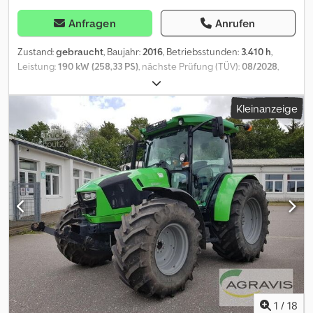
Anfragen
Anrufen
Zustand:
gebraucht
, Baujahr:
2016
, Betriebsstunden:
3.410 h
,
Leistung:
190 kW (258,33 PS)
, nächste Prüfung (TÜV):
08/2028
,
Ausstattung:
Allradantrieb, Klimaanlage
, Interne Fahrzeugnr.:
FG50320 Ab sofort zur Verfügung auf unserem Hof in Kaufungen
Kleinanzeige
Mehr INFO unter: * Golec Nutzfahrzeuge GmbH (Deutsch,
English, Bulgarisch, Russisch) * Viktoria Sologubova (Polnisch,
Russisch, Ukrainisch, English) Csdpfx Agsytlldo Hjrf Noch nie
zugelassen worden Finanzierungsbeispiel: * Interne Nummer:
Traktor * Kaufpreis: 72.000,00 ¤ * Anzahlung: 10%
* Laufzeit: 60 * Monatliche Rate: 1.100,02 ¤ Restwert:
14.380,00 ¤ Wenn das Angebot Ihnen zusagt oder dieses nach
Ihren Bedürfnissen anpassen wollen, kontaktieren Sie uns unter
Hr. Enchev). Wir freuen uns auf Ihren Anruf Irrtümer vorbehalten
Gerne nehmen wir Ihr gebrauchtes Fahrzeug in Zahlung.
Finanzierung direkt bei uns im Hause möglich. GOLEC
NUTZFAHRZEUGE GMBH Wir sprechen: Deutsch, English, Spanish,
Polnisch, Ukrainisch, Russisch, Bulgarisch. ----.
1
/
18