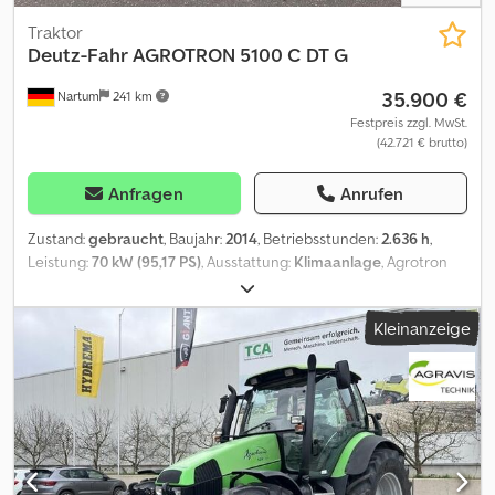
Traktor
Deutz-Fahr
AGROTRON 5100 C DT G
35.900 €
Nartum
241 km
Festpreis zzgl. MwSt.
(42.721 € brutto)
Anfragen
Anrufen
Zustand:
gebraucht
, Baujahr:
2014
, Betriebsstunden:
2.636 h
,
Leistung:
70 kW (95,17 PS)
, Ausstattung:
Klimaanlage
, Agrotron
5100 C DT G 010 gebr. Deutz 5100C 020 Trelleborg 540/65 R24 030
Trelleborg 600/65 R34 040 Zugmaul 050 Rundumleuchte
Kleinanzeige
Cjdpfxszbnz Dj Ag Herf 060 Mechanischer Oberlenker 070
Klimaanlage