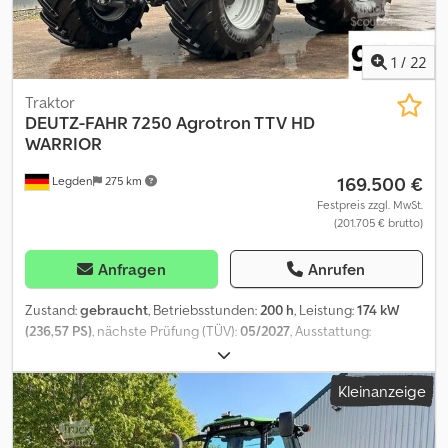
1
/
22
Traktor
DEUTZ-FAHR
7250 Agrotron TTV HD
WARRIOR
169.500 €
Legden
275 km
Festpreis zzgl. MwSt.
(201.705 € brutto)
Anfragen
Anrufen
Zustand:
gebraucht
, Betriebsstunden:
200 h
, Leistung:
174 kW
(236,57 PS)
, nächste Prüfung (TÜV):
05/2027
, Ausstattung:
Allradantrieb, Fronthubwerk, Kabine, Klimaanlage
, * GPS
Antenne * EZ: 24.03.2024 * Gefederte Vorderachse * WARRIOR
Kleinanzeige
equipment * DAB Bluetooth-Radio * Freisprechanlage *
Klimaanlage * Standheizung * Max-Comfort Fahrersitz ----* LED-
Beleuchtung * Front- und Heckkraftheber * Zapfwellen vorne