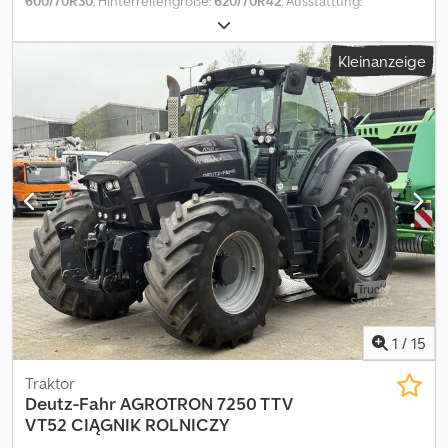
600/70R30
, Hinterreifengröße:
620/70R42
, Ausstattung:
Druckluftbremse
, Radgewichte / Cedpfxstgpgcs Ag Herf
Kleinanzeige
1
/
15
Traktor
Deutz-Fahr
AGROTRON 7250 TTV
VT52 CIĄGNIK ROLNICZY