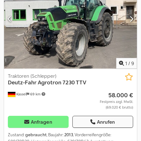
1
/
9
Traktoren (Schlepper)
Deutz-Fahr
Agrotron 7230 TTV
58.000 €
Kassel
69 km
Festpreis zzgl. MwSt.
(69.020 € brutto)
Anfragen
Anrufen
Zustand:
gebraucht
, Baujahr:
2013
, Vorderreifengröße: