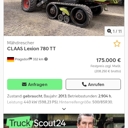
1
/
11
Mähdrescher
CLAAS
Lexion 780 TT
175.000 €
Pragsdorf
332 km
Festpreis zzgl. MwSt.
(208.250 € brutto)
Anfragen
Anrufen
Zustand:
gebraucht
, Baujahr:
2013
, Betriebsstunden:
2.904 h
,
Leistung:
440 kW (598,23 PS)
, Hinterreifengröße:
500/85R30
,
Arbeitsbreite:
120 mm
, Reifengröße:
500/85R30
, Ausstattung:
Bordcomputer, Klimaanlage, Mähmaschine
, Bereifung
(h):500/85R30, Betriebsstunden:2904, Trommel- /
Rotorstunden:1862 , Motorhersteller:Mercedes-Benz, Autopilot,