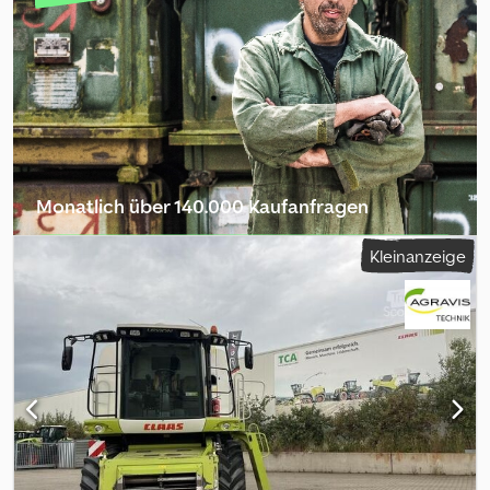
Durchsatzkontrolle, Luftgefederter Sitz, Radio, Rotor,
Rundumleuchte, Schneidwerk, Hektarzähler_____Ausgestattet
mit einem Mercedes-Benz OM502LA Motor mit 440 kW (598 PS).
Dank 2-stufigem Antrieb von Dreschwerk und Schneidwerk lässt
sich die Maschine optimal für Getreide und Mais
einstellen.,Lagerort:Kunde Crsdpfxezrrb Uj Adksf
Monatlich über 140.000 Kaufanfragen
Händlerpaket auswählen
Kleinanzeige