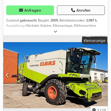
Anfragen
Anrufen
Zustand:
gebraucht
, Baujahr:
2005
, Betriebsstunden:
3.087 h
,
Ausstattung:
Häcksler, Kabine, Klimaanlage, Mähmaschine
,
LEXION 530 0010 gebr. Claas Lexion 530 Mähdrescher 0020
Standardreinigung inkl. 3D Siebkasten 0030 Spreuverteiler 0040
Kleinanzeige
Special Cut Strohhäcksler 0050 elektr. Spreublecheinstellung
0060 hydr. Fahrantrieb 0070 Kabine 0080 Klimaanlage 0090
Arbeitsbeleuchtung 0100 AUTO CONTOUR
Schneidwerksregelung 0110 Verlustanzeige Codpfxsy A T Sre
Adkjrf 0120 Multi-Finger-Abscheider 0130 Triebachse
Servoschaltung hydrostatisch 19 t 0140 CAT 3126 B 0150
Kettenschmierung für Korntankentleerung, automatisch 0160
Bereifung HA. : 500/70 R24 0170 Bereifung VA. : 800/65 R32 0180
gebr. Schneidwerk C600 0190 inkl. Transportwagen
1
/
13