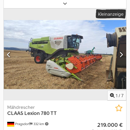
Vorderreifengröße:
635mm
, Hinterreifengröße:
500/85R30
,
Arbeitsbreite:
1.230 mm
, Reifengröße:
500/85R30
, Ausstattung:
Kleinanzeige
Beleuchtung, Bordcomputer, Ertragsmonitor mit GPS, Kabine,
Klimaanlage, Mähmaschine
, Bereifung (v):635mm, Bereifung
(h):500/85R30, Betriebsstunden:1342, Trommel- /
Rotorstunden:906, Autopilot, Zweirad, Hydrostatischer Antrieb,
Luftgefederter Sitz, Radio, Rundumleuchte, automatische
Schneidwerksführung (Autocontour...), Spreuverteiler,
Schneidwerk, Vorfahrtregelung,
Radialverteiler_____,Lagerort:Kunde Credpfx Aszmb Itodkef
1
/
7
Mähdrescher
CLAAS
Lexion 780 TT
219.000 €
Pragsdorf
332 km