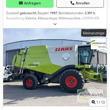
Anfragen
Anrufen
Zustand:
gebraucht
, Baujahr:
1997
, Betriebsstunden:
2.391 h
,
Ausstattung:
Kabine, Klimaanlage, Mähmaschine
, LEXION 405
Gebr. Claas Lexion 405 Contour Schneidwerksregelung
Siebeinstellung, elektr. Korntank 5.500L Strohhäcklser Bereifung:
Kleinanzeige
16.5/85-24, 6-Loch 650/75 R32, 8-Loch Kabine, Klima Credpjx R H U
Njfx Adkof Arbeitsbeleuchtung Scheibenwaschanlage
Frontscheibe SCHNEIDWERK C540 Gebr. Claas Schneidwerk
C540 Transportwagen VIN:88970114
1
/
13