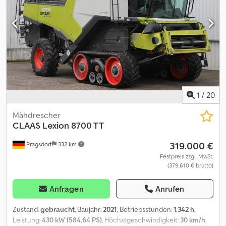
0130 Aufstiegsleiter mit Anfahrsicherung 0140 Lenktriebachse
einstellbar 0150 Lenkachsbereifung 500/85 R24 x 225, 4-trac, 10-
Loch 0160 Caterpillar C9.3 - 330 kW/449 PS (T4i) 0170
Kraftstofftank 800 Liter 0180 CEBIS Terminal mit Farbdisplay 0190
Komfortsitz luftgefedert 0200 Arbeitsbeleuchtung Xenon 0210
Multifunktionsgriff 0220 Rückspiegel, elektrisch einstellbar 0230
Kettenschmierung für Korntankentleerung, automatisch
1
/
20
Mähdrescher
CLAAS
Lexion 8700 TT
319.000 €
Pragsdorf
332 km
Festpreis zzgl. MwSt.
(379.610 € brutto)
Anfragen
Anrufen
Zustand:
gebraucht
, Baujahr:
2021
, Betriebsstunden:
1.342 h
,
Leistung:
430 kW (584,64 PS)
, Höchstgeschwindigkeit:
30 km/h
,