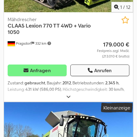
1
/
12
Mähdrescher
CLAAS
Lexion 770 TT 4WD + Vario
1050
179.000 €
Pragsdorf
332 km
Festpreis zzgl. MwSt.
(213.010 € brutto)
Anfragen
Anrufen
Zustand:
gebraucht
, Baujahr:
2012
, Betriebsstunden:
2.345 h
,
Leistung:
431 kW (586,00 PS)
, Höchstgeschwindigkeit:
30 km/h
,
Vorderreifengröße:
890mm
, Hinterreifengröße:
710/55R30
,
Arbeitsbreite:
1.050 mm
, Reifengröße:
710/55R30
, Ausstattung:
Kleinanzeige
Allradantrieb, Beleuchtung, Bordcomputer, Ertragsmonitor mit
GPS, Kabine, Klimaanlage, Mähmaschine
, Bereifung (v):890mm,
Bereifung (h):710/55R30, Betriebsstunden:2345, Trommel- /
Rotorstunden:1530, Autopilot, Hydrostatischer Antrieb,
Luftgefederter Sitz, Radio, Rapstisch, Rundumleuchte,