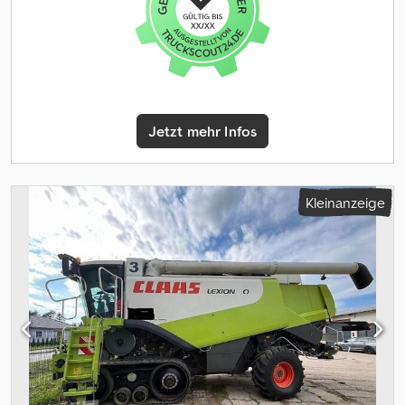
Rundumleuchte, Spreuverteiler, Schneidwerk, Hektarzähler, GPS
System (Empfänger), Feuchtemessung, konventioneller Verteiler,
Siebkastenhangausgleich_____Schneidwerk 10,70m, incl.
Transportwagen, Klima, Radio,Bordcomputer, Laserpilot, Verlust-
und Ertragsmessung, ha-Zähler, Rückfahrkamera,Lagerort:Kunde
Crodpfsyvrgzox Adksf
Jetzt mehr Infos
Kleinanzeige