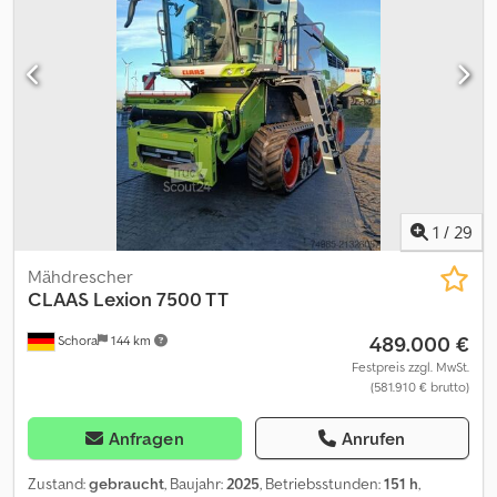
1
/
29
Mähdrescher
CLAAS
Lexion 7500 TT
489.000 €
Schora
144 km
Festpreis zzgl. MwSt.
(581.910 € brutto)
Anfragen
Anrufen
Zustand:
gebraucht
, Baujahr:
2025
, Betriebsstunden:
151 h
,