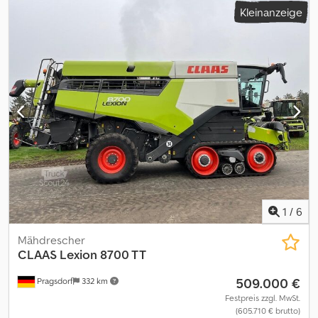
Kleinanzeige
0030 Bereifung 500/85R24 hi 0040 Klimaautomatik/Heizung 0050
E-Kanal 0060 Staubabsaugung, 3-D Reinigung 0070 Radio mit
Freisprechfunktion 0080 Multifunktiongriff C-Motion 0090 Elektr.
Streublecheinstellung 0100 Beleuchtung klappbare Vorsätze
0110 Kraftstoffverbrauchsmessung 0120 Xenon Beleuchtung I
0130 Quantimeter Csdpfjx R Imgox Adkorf 0140 Vorrüstung
maschinenseitig zum 0150 automatischen Lenken 0160
Schneidwerk Vario 7,50 m 0170 Schneidwerkswagen 40 km/h
1
/
6
Mähdrescher
CLAAS
Lexion 8700 TT
509.000 €
Pragsdorf
332 km
Festpreis zzgl. MwSt.
(605.710 € brutto)