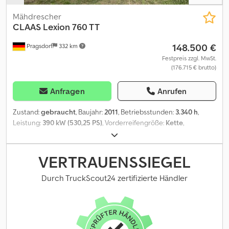
Mähdrescher
CLAAS
Lexion 760 TT
148.500 €
Pragsdorf
332 km
Festpreis zzgl. MwSt.
(176.715 € brutto)
Anfragen
Anrufen
Zustand:
gebraucht
, Baujahr:
2011
, Betriebsstunden:
3.340 h
,
Leistung:
390 kW (530,25 PS)
, Vorderreifengröße:
Kette
,
Hinterreifengröße:
600/65R28
, Arbeitsbreite:
1.070 mm
,
Reifengröße:
600/65R28
, Ausstattung:
Beleuchtung,
Bordcomputer, Ertragsmonitor mit GPS, Kabine, Klimaanlage,
VERTRAUENSSIEGEL
Mähmaschine, Zusatzscheinwerfer
, Bereifung (v):Kette,
Bereifung (h):600/65R28, Betriebsstunden:3340,
Durch TruckScout24 zertifizierte Händler
Erstzulassung:2011, Hangausgleich, Haspelhorizontalverstellung,
Zweirad, Leistungsmonitor, Luftgefederter Sitz, Pendelausgleich,
Radio, Rapstrennmesser links - hydraulisch, Rapstrennmesser
rechts - hydraulisch, Reversiereinrichtung, Rotor,