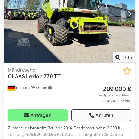
Spreuverteiler, Schneidwerk, höhenverstellbare
Anhängevorrichtung, Vorfahrtregelung, Radialverteiler_____GPS
ready, GPS Pilot RTK vorbereitet,Lagerort:Kunde Crodpfxszll Uhj
Adkjf
1
/
15
Mähdrescher
CLAAS
Lexion 770 TT
209.000 €
Pragsdorf
332 km
Festpreis zzgl. MwSt.
(248.710 € brutto)
Anfragen
Anrufen
Zustand:
gebraucht
, Baujahr:
2014
, Betriebsstunden:
3.230 h
,
Leistung:
405 kW (550,65 PS)
, Vorderreifengröße:
735 Camso
,