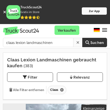
TruckScout24
Zur App
Gratis im Store
Verkaufen
Suchen
Claas Lexion Landmaschinen gebraucht
kaufen
(383)
Filter
Relevanz
Claas
Alle Filter entfernen
Kleinanzeige