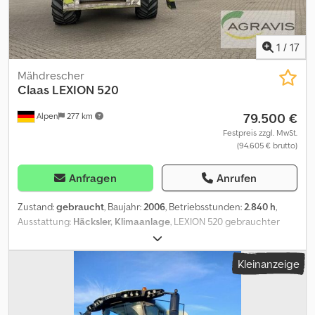
1
/
17
Mähdrescher
Claas
LEXION 520
79.500 €
Alpen
277 km
Festpreis zzgl. MwSt.
(94.605 € brutto)
Anfragen
Anrufen
Zustand:
gebraucht
, Baujahr:
2006
, Betriebsstunden:
2.840 h
,
Ausstattung:
Häcksler, Klimaanlage
, LEXION 520 gebrauchter
Claas Mähdrescher Bereifung vorne 650/75 R 32 Bereifung hinten
16.5/85-24 Klimaanlage Strohhäcksler Crodpfx Adsy Su Umjkof
Kleinanzeige