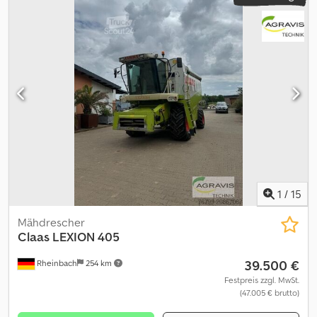
1
/
15
Mähdrescher
Claas
LEXION 405
39.500 €
Rheinbach
254 km
Festpreis zzgl. MwSt.
(47.005 € brutto)