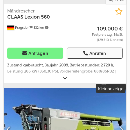
Mähdrescher
CLAAS
Lexion 560
109.000 €
Pragsdorf
332 km
Festpreis zzgl. MwSt.
(129.710 € brutto)
Anfragen
Anrufen
Zustand:
gebraucht
, Baujahr:
2009
, Betriebsstunden:
2.720 h
,
Leistung:
265 kW (360,30 PS)
, Vorderreifengröße:
680/85R32 |
80%
, Hinterreifengröße:
500/70R24 | 70%
, Arbeitsbreite:
750
mm
, Reifengröße:
500/70R24
, Reifenzustand:
70 %
, Ausstattung:
Kleinanzeige
Bordcomputer, Kabine, Mähmaschine
, Bereifung (v):680/85R32,
Bereifung (h):500/70R24, Betriebsstunden:2720, Trommel- /
Rotorstunden:1920, Schüttleranzahl (6 Stck.), Hydrostatischer
Antrieb, Rundumleuchte, Schüttler, Schneidwerk_____Erstbesitz!,
Schneidwerk Claas Vario 750 mit Rapsmesser links und rechts,
Transportwagen,Lagerort:Kunde Crodpfx Aszdhyljdksf