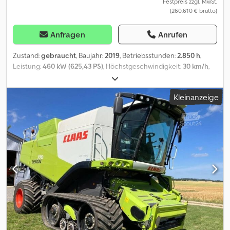
Festpreis zzgl. MwSt.
(260.610 € brutto)
Anfragen
Anrufen
Zustand:
gebraucht
, Baujahr:
2019
, Betriebsstunden:
2.850 h
,
Leistung:
460 kW (625,43 PS)
, Höchstgeschwindigkeit:
30 km/h
,
Vorderreifengröße:
735mm | 30%
, Hinterreifengröße:
620
,
Arbeitsbreite:
1.230 mm
, Reifengröße:
620
, Ausstattung:
Kleinanzeige
Beleuchtung, Bordcomputer, Ertragsmonitor mit GPS, Kabine,
Klimaanlage, Mähmaschine
, Bereifung (v):735mm, Bereifung
(h):620, Betriebsstunden:2850, Trommel- / Rotorstunden:1950,
Haspelhorizontalverstellung, Zweirad, Hydrostatischer Antrieb,
Maisausrüstung, Reversiereinrichtung, Rundumleuchte,
automatische Schneidwerksführung (Autocontour...),
Spreuverteiler, Schneidwerk, Verlustmessung, Hektarzähler, GPS
System (Empfänger), Abgasnachbehandlung / AdBlue,
Durchsatzregler, Siebkastenhangausgleich_____aktuell noch im
Einsatz maximal +50ha,Lagerort:Kunde Cjdszlv Dtjpfx Adkjrf