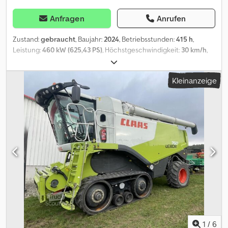
Anfragen
Anrufen
Zustand:
gebraucht
, Baujahr:
2024
, Betriebsstunden:
415 h
,
Leistung:
460 kW (625,43 PS)
, Höchstgeschwindigkeit:
30 km/h
,
Hinterreifengröße:
500/85R30
, Arbeitsbreite:
1.230 mm
,
Reifengröße:
500/85R30
, Ausstattung:
Beleuchtung,
Kleinanzeige
Bordcomputer, Kabine, Klimaanlage
, Bereifung (h):500/85R30,
Betriebsstunden:415, Trommel- / Rotorstunden:275, Zweirad,
Hydrostatischer Antrieb, Rundumleuchte, Schneidwerk, GPS
System (Empfänger), Vorfahrtregelung_____inkl. Claas Vario 1230
und Rapstrennmesser,Lagerort:Kunde Crsdpfeyytl Hsx Adkef
1
/
6