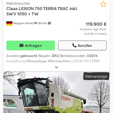
Mähdrescher
Claas
LEXION 750 TERRA TRAC inkl.
SW V 1050 + TW
119.900 €
Meppen-Versen
283 km
Festpreis zzgl. MwSt.
(142.681 € brutto)
Anfragen
Anrufen
Zustand:
gebraucht
, Baujahr:
2012
, Betriebsstunden:
3.023 h
,
Ausstattung:
Klimaanlage, Mähmaschine
, LEXION 750 TERRA
TRAC 0010 gebr. Claas Lexion 750 TT 0020 AUTO CONTOUR
Schneidwerksregelung 0030 Vorsatzgerätantrieb 80 kW,
Kleinanzeige
konstant 0040 Schneidwerkzylinder mit 2-Wege-System, M 0050
Einzugskanal mit Stützrolle und Stützscheiben 0060
Anhängekupplung 0070 Staubabsaugung für E-/V-/HP-Kanal
0080 APS Dreschsystem - Getreide 0090 Trommelregeltrieb 0100
ROTO PLUS Variatorantrieb 0110 Rotorklappenverstellung
hydraulisch 0120 Standard Reinigung, inkl. 3D 0130 Spreuverteiler
0140 Ober- und Untersieb, Standard 0150 Korntank 10.500 Liter