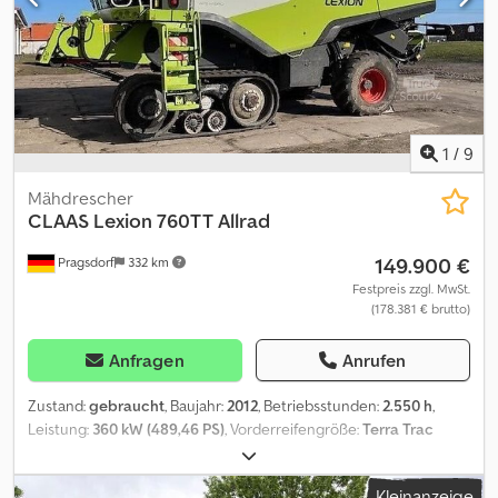
1
/
9
Mähdrescher
CLAAS
Lexion 760TT Allrad
149.900 €
Pragsdorf
332 km
Festpreis zzgl. MwSt.
(178.381 € brutto)
Anfragen
Anrufen
Zustand:
gebraucht
, Baujahr:
2012
, Betriebsstunden:
2.550 h
,
Leistung:
360 kW (489,46 PS)
, Vorderreifengröße:
Terra Trac
735mm
, Hinterreifengröße:
620/70R26
, Reifengröße:
620/70R26
,
Ausstattung:
Beleuchtung, Kabine, Klimaanlage
, Bereifung
Kleinanzeige