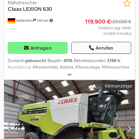
Mähdrescher
Claas
LEXION 630
119.900 €
Salzkotten
140 km
129.000 €
Festpreis zzgl. MwSt.
(142.681 € brutto)
Anfragen
Anrufen
Zustand:
gebraucht
, Baujahr:
2016
, Betriebsstunden:
3.166 h
,
Ausstattung:
Allradantrieb, Kabine, Klimaanlage, Mähmaschine
,
LEXION 630 gebr. CLAAS Mähdrescher Motor instandgesetzt
Dreschsystem: Schüttler Csdpfx Aey H S Rujdksrf Motortyp: C9
Kleinanzeige
Bereifung vorne: 680/85 R 32, ca. 40 % Bereifung hinten: 500/65 R
24, ca. 20 % Kabine mit Klimaanlage und Heizung Terminal
Verlustanzeige Feuchtemessung Arbeitsscheinwerfer HALOGEN
vorne und hinten Staubabsaugung Reviersierung AUTO-
CONTOUR-Schneidwerksführung Trommelreduziergetriebe
Elektrische Siebverstellung Claas Schneidwerk C600 ohne
Rapstisch Claas Transportwagen Allradachse verbaut CATC9.3