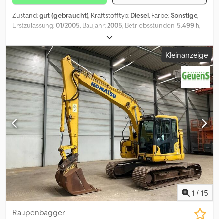
Zustand:
gut (gebraucht)
, Kraftstofftyp:
Diesel
, Farbe:
Sonstige
,
Erstzulassung:
01/2005
, Baujahr:
2005
, Betriebsstunden:
5.499 h
,
Allgemein Produktionsland: JAPAN Zustand CE-Typ: CE, EPA, TÜV
Crodpfx Aozravgomasf = Weitere Informationen = Leergewicht:
Kleinanzeige
8.270 kg CE-Kennzeichnung: ja Technischer Zustand: gut
Optischer Zustand: gut
1
/
15
Raupenbagger