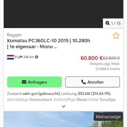
1
/
15
Bagger
Komatsu
PC360LC-10 2015 | 10.280h
| 1e eigenaar - Mono ...
60.800 €
Erp
338 km
62.800 €
Festpreis zzgl. MwSt.
(73.568 € brutto)
Anfragen
Anrufen
Zustand:
sehr gut (gebraucht)
, Leistung:
202 kW (274,64 PS)
,
Getriebetyp:
Automatisch
, Kraftstofftyp:
Diesel
, Farbe:
Sonstige
,
Erstzulassung:
06/2015
, Baujahr:
2015
, Betriebsstunden:
10.200 h
,
Ausstattung:
Klimaanlage
, = Weitere Optionen und Zubehör = -
Kleinanzeige
Audiosystem - Grabenbox - Hammer-/Sortierfunktion -
Hammerfunktion - Hydraulik - Hydraulischer Schnellwechsler -