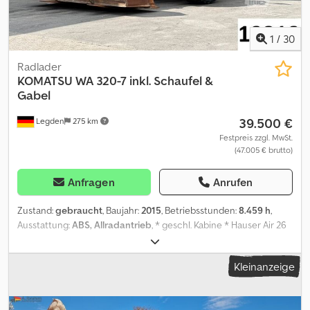
1
/
30
Radlader
KOMATSU
WA 320-7 inkl. Schaufel &
Gabel
39.500 €
Legden
275 km
Festpreis zzgl. MwSt.
(47.005 € brutto)
Anfragen
Anrufen
Zustand:
gebraucht
, Baujahr:
2015
, Betriebsstunden:
8.459 h
,
Ausstattung:
ABS, Allradantrieb
, * geschl. Kabine * Hauser Air 26
Alva Filtersystem * CD Radio * TFT Infodisplay * Klimaanlage *
Rückfahrkamerasystem mit externem Monitor Codpszrrkpjfx
Kleinanzeige
Amasrf * Lastabschaltung * inkl. Ladeschaufel & Paletten Gabel *
123 KW Motorleistung * VSC * K-TCS ----Fahrzeugnummer 12318 -
---Irrtümer & Zwischenverkauf vorbehalten