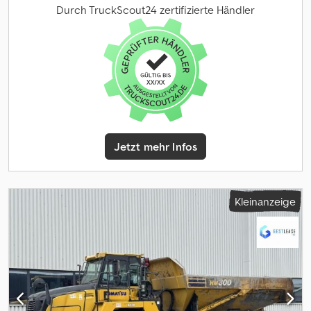
Kom Vision Kamera (4x Stück), Betriebsstd.: 740, Fahrzeug kann mit
Durch TruckScout24 zertifizierte Händler
Werbung beklebt und/oder beschriftet sein. SI87078 Cedpfjzlwq
Ujx Amasrf Unser Angebot ist generell ohne neue TÜV-Abnahme.
Falls neue TÜV-Abnahme erwünscht, unterbreiten wir Ihnen
gerne ein Angebot unserer Partnerwerkstätten! Fahrzeug kann
mit Werbung beklebt und/oder beschriftet sein. Es gelten unsere
allgemeinen Liefer- und Zahlungsbedingungen. Gerne erstellen
wir Ihnen für dieses Objekt ein Finanzierungs- oder
Leasingangebot. Bitte sprechen Sie uns an!
Jetzt mehr Infos
Kleinanzeige