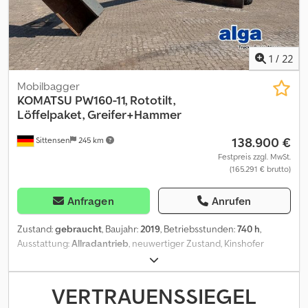
1
/
22
Mobilbagger
KOMATSU
PW160-11, Rototilt,
Löffelpaket, Greifer+Hammer
138.900 €
Sittensen
245 km
Festpreis zzgl. MwSt.
(165.291 € brutto)
Anfragen
Anrufen
Zustand:
gebraucht
, Baujahr:
2019
, Betriebsstunden:
740 h
,
Ausstattung:
Allradantrieb
, neuwertiger Zustand, Kinshofer
Rototilt aus 2024, Löffelpaket mit 3 Löffeln / ca. 2000mm
Grabenschaufel - ca. 600 + 1200mm Tieflöffel, Verstellausleger,
Stiel ca. 2500 mm, Schild 2550 mm, Pratzenabstützung vorne,
VERTRAUENSSIEGEL
Greifer- u. Hammervorrichtung, Klimaanlage, Betankungspumpe,