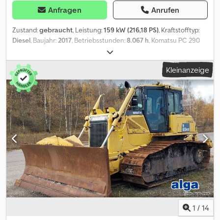
Anfragen
Anrufen
Zustand:
gebraucht
, Leistung:
159 kW (216,18 PS)
, Kraftstofftyp:
Diesel
, Baujahr:
2017
, Betriebsstunden:
8.067 h
, Komatsu PC 290
NLC-11. Year: 2017. Hours: 8067. Weight: 30.350 kg. CE Machine. 159
KW. Lehnhoff HS25SD quick hitch. 3th and 4th hydr. function.
Kleinanzeige
Verstellausleger. Cjdpfx Aezrwlrjmajrf 1 hydr. bucket: 1147 liter.
Pads: 600 mm. Airconditioning. Radio CD. Camera. UC: 80%.
Sprockets: 80%. German machine! ID NR: 371. The General Terms
and Conditions of Heinhuis are applicable to all adverts, offers
and quotations by Heinhuis, all agreements entered into by
Heinhuis and the negotiations preceding them. By any form of
response you accept the applicability of the General Terms and
Conditions of Heinhuis and you declare that you have taken note
of these General Terms and Conditions. Our prices are export
netto prices. = Weitere Informationen = Baujahr: 2017
Leergewicht: 30.350 kg = Firmeninformationen = Für mehr
Informationen:
1
/
14