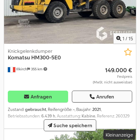
1
/
15
Knickgelenkdumper
Komatsu
HM300-5E0
149.000 €
Illkirch
355 km
Festpreis
(MwSt. nicht ausweisbar)
Anfragen
Anrufen
Zustand:
gebraucht
, Reifengröße:
-
, Baujahr:
2021
,
Betriebsstunden:
6.439 h
, Ausstattung:
Kabine
, Referenz: 260329
GEBRAUCHTE MASCHINE Cjdpezq Hhgofx Amaorf =====
Suche speichern
KOMATSU HM300-5E0 ===== Referenznummer 260329 |
Kleinanzeige
Herkunft: Frankreich | CE-Zertifizierung Typ: Gelenkkipper Marke: