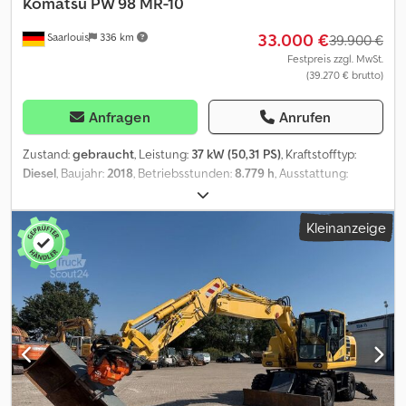
Komatsu
PW 98 MR-10
33.000 €
Saarlouis
336 km
39.900 €
Festpreis zzgl. MwSt.
(39.270 € brutto)
Anfragen
Anrufen
Zustand:
gebraucht
, Leistung:
37 kW (50,31 PS)
, Kraftstofftyp:
Diesel
, Baujahr:
2018
, Betriebsstunden:
8.779 h
, Ausstattung:
Klimaanlage
, = Weitere Optionen und Zubehör = - Klimaanlage =
Anmerkungen = Komatsu PW 98 MR-10 2 x Pratzen
Kleinanzeige
Berstellausleger Schwenkarm 3 x Tieflöffel 1 x Böschungslöffel 1 x
Palettengabel Crjdsypt Hhopfx Amasf Interne Nummer : 26E0
CENTRAL_LUBRICANT_APPLICATION
QUICK_CHANGE_ATTACHMENT = Weitere Informationen =
Antrieb: Rad Leergewicht: 10.500 kg