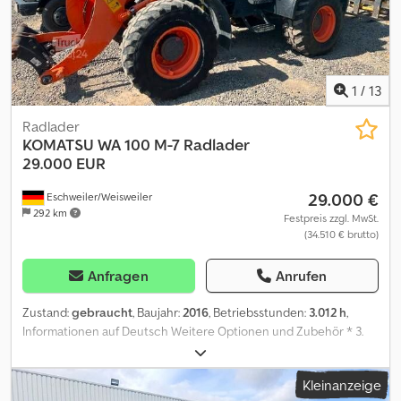
Partnerwerkstätten! Fahrzeug kann mit Werbung beklebt
und/oder beschriftet sein. Es gelten unsere allgemeinen Liefer-
und Zahlungsbedingungen.
1
/
13
Radlader
KOMATSU
WA 100 M-7 Radlader
29.000 EUR
29.000 €
Eschweiler/Weisweiler
292 km
Festpreis zzgl. MwSt.
(34.510 € brutto)
Anfragen
Anrufen
Zustand:
gebraucht
, Baujahr:
2016
, Betriebsstunden:
3.012 h
,
Informationen auf Deutsch Weitere Optionen und Zubehör * 3.
hydr. Steuerkreis * Schnellwechsler Anmerkungen Baujahr 2016,
3012 h, Betriebsgewicht 7800 kg, Motorleistung 66 kW,
Kleinanzeige
hydraulischer Schnellwechsler, 3. Steuerkreis,