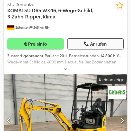
Straßenwalze
KOMATSU
D65 WX-16, 6-Wege-Schild,
3-Zahn-Ripper, Klima
Sittensen
245 km
Preisinfo
Anrufen
Zustand:
gebraucht
, Baujahr:
2011
, Betriebsstunden:
14.800 h
, 6-
Wege-Inpat Schild ca. 4000 mm, Heckaufreißer, Bodenplatten
760 mm, Klimaanlage, Transportbreite ohne Schild 2990 mm,
Betriebsstd.: 14800, Fahrzeug kann mit Werbung beklebt
Kleinanzeige
und/oder beschriftet sein. SI87112 Cjdpszm Eamefx Amasrf Unser
Angebot ist generell ohne neue TÜV-Abnahme. Falls neue TÜV-
Abnahme erwünscht, unterbreiten wir Ihnen gerne ein Angebot
unserer Partnerwerkstätten! Fahrzeug kann mit Werbung
beklebt und/oder beschriftet sein. Es gelten unsere allgemeinen
Liefer- und Zahlungsbedingungen. Gerne erstellen wir Ihnen für
dieses Objekt ein Finanzierungs- oder Leasingangebot. Bitte
sprechen Sie uns an!