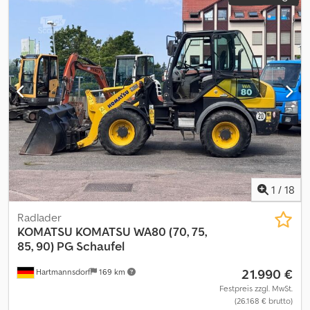
1
/
18
Radlader
KOMATSU
KOMATSU WA80 (70, 75,
85, 90) PG Schaufel
21.990 €
Hartmannsdorf
169 km
Festpreis zzgl. MwSt.
(26.168 € brutto)