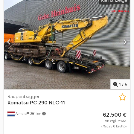
Kleinanzeige
Emissionsklasse:
keine
, Schaufelvolumen:
2 m³
, Federung:
Sonstige
, Betriebsstunden:
19.298 h
, Fahrerkabine:
Sonstige
,
Radstand:
2.900 mm
, Bauhöhe:
3.200 mm
, Kraftstoff:
Diesel
,
Ausstattung:
ABS, Traktionskontrolle
, Zulassungsservice,
HU/SP/UVV, Überführung zum Hafen Sprachen:
deutsch,russisch,englisch,arabisch 4-Gang, Allradantrieb,
Automatikgetriebe, Diesel, Grundfarbe: gelb Extras in der
Ausstattung ABS, Fahrbereit, Traktionskontrolle, Video Aufbautyp:
WA 250P7-6 2016 Klima Schaufel 14t Unterlagen vorhanden
Codpfx Amjq Uk U Nsaerf Irrtümer vorbehalten.
1
/
5
Raupenbagger
Komatsu
PC 290 NLC-11
62.500 €
Almelo
291 km
VB zzgl. MwSt.
(75.625 € brutto)