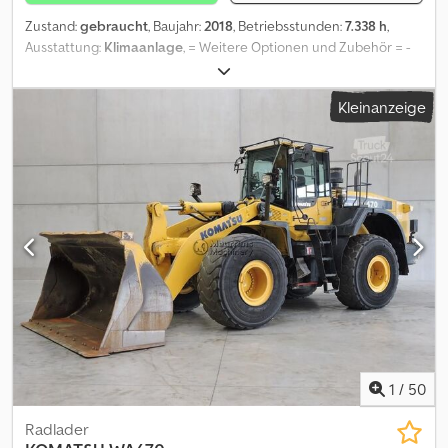
Zustand:
gebraucht
, Baujahr:
2018
, Betriebsstunden:
7.338 h
,
Ausstattung:
Klimaanlage
, = Weitere Optionen und Zubehör = -
Autom./hydraulische Schnellkupplung Cjdpszr Ic Iefx Amaorf -
Planierschaufel = Weitere Informationen = Leergewicht: 13.880
Kleinanzeige
kg Wenden Sie sich an Geert Geuens, um weitere Informationen
zu erhalten.
1
/
50
Radlader