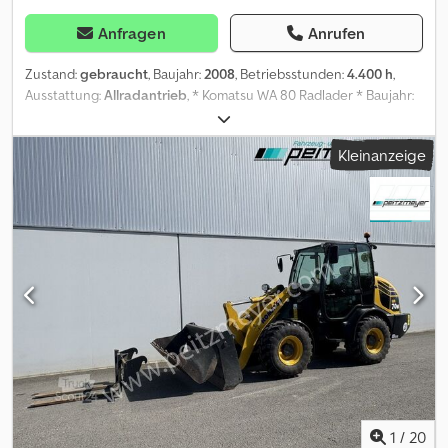
Anfragen
Anrufen
Zustand:
gebraucht
, Baujahr:
2008
, Betriebsstunden:
4.400 h
,
Ausstattung:
Allradantrieb
, * Komatsu WA 80 Radlader * Baujahr:
2008 * Betriebsstunden: 4.400 * Palettengabel * Schaufel *
Schnellwechsler * zul. Gesamtgewicht: 6.000 kg * Motorleistung:
Kleinanzeige
45 kW * Kubota Motor * 3. Steuerkreis Wir nehmen sehr gerne
nach einer technischen und optischen Prüfung Ihre
Gebrauchtmaschine in Zahlung. Crjdpfxszrqv Dj Amasf Irrtümer,
Eingabefehler und Zwischenverkauf vorbehalten
1
/
20