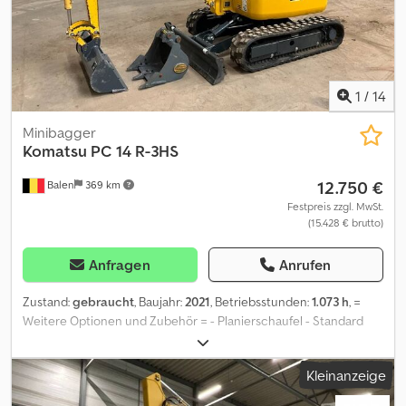
1
/
14
Minibagger
Komatsu
PC 14 R-3HS
12.750 €
Balen
369 km
Festpreis zzgl. MwSt.
(15.428 € brutto)
Anfragen
Anrufen
Zustand:
gebraucht
, Baujahr:
2021
, Betriebsstunden:
1.073 h
, =
Weitere Optionen und Zubehör = - Planierschaufel - Standard
Tieflöffel = Anmerkungen = verstellaufwerk Codpfxezr Idrs Amajrf
= Weitere Informationen = Antrieb: Raupe Leergewicht: 1.700 kg
Kleinanzeige
Wenden Sie sich an Geert Geuens, um weitere Informationen zu
erhalten.