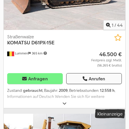
1
/
44
Straßenwalze
KOMATSU
D61PX-15E
46.500 €
Lummen
365 km
Festpreis zzgl. MwSt.
(56.265 € brutto)
Anfragen
Anrufen
Zustand:
gebraucht
, Baujahr:
2009
, Betriebsstunden:
12.558 h
,
Informationen auf Deutsch Wenden Sie sich für weitere
Informationen an Kurt Meurrens, [Telefonnummer]. Informationen
auf Englisch Bitte kontaktieren Sie Kurt Meurrens,
Kleinanzeige
[Telefonnummer], für weitere Informationen. Informationen auf
Niederländisch - 6-Wege-Schild Fahrgestell: 60 % Klimaanlage
Weitere Informationen Für weitere Informationen kontaktieren