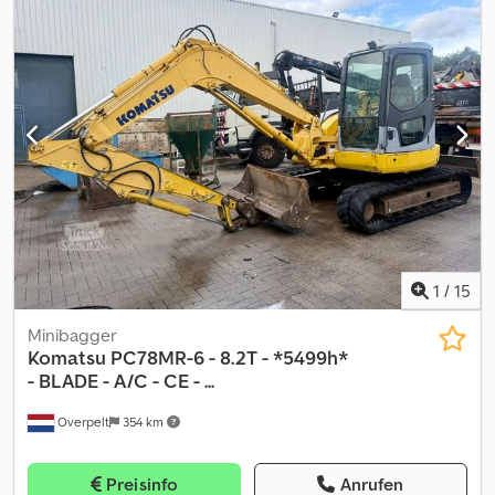
Arbeitsscheinwerfer Nettopreis: 29.000 EUR Mwst. 19 %
Bruttopreis: 34.510 EUR Irrtümer und Zwischenverkauf
vorbehalten! Weitere Informationen Kraftstofftyp: Diesel Leistung:
66 kW (90 PS) Wenden Sie sich an Philip Müller , , p-), um weitere
Informationen zu erhalten.----Information in English Additional
options and accessories Crjdjzq N A Hopfx Amaof * 3rd hydr.
circuit * Quick coupler More information Type of fuel: Diesel
Power: 66 kW (90 HP) Rental currency: EUR Please contact Philip
Müller , , p-) for more information
1
/
15
Minibagger
Komatsu
PC78MR-6 - 8.2T - *5499h*
- BLADE - A/C - CE - ...
Overpelt
354 km
Preisinfo
Anrufen