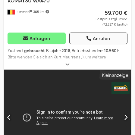
KOMATSU
WA470
59.700 €
Lummen
365 km
Festpreis zzgl. MwSt.
(72.237 € brutto)
Anfragen
Anrufen
Zustand:
gebraucht
, Baujahr:
2016
, Betriebsstunden:
10.560 h
,
Bitte wenden Sie sich an Kurt Meurrens , ), um weitere
Informationen zu erhalten. Cjdpjzr Dgcjfx Amajrf
Kleinanzeige