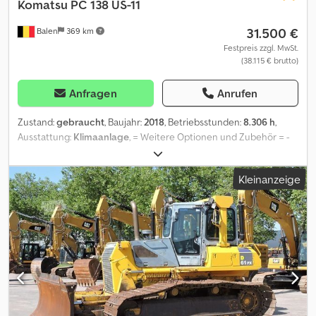
Komatsu
PC 138 US-11
31.500 €
Balen
369 km
Festpreis zzgl. MwSt.
(38.115 € brutto)
Anfragen
Anrufen
Zustand:
gebraucht
, Baujahr:
2018
, Betriebsstunden:
8.306 h
,
Ausstattung:
Klimaanlage
, = Weitere Optionen und Zubehör = -
Autom./hydraulische Schnellkupplung - Standard Tieflöffel =
Weitere Informationen = Leergewicht: 13.880 kg Csdpfx Amozrgr
Kleinanzeige
Ijajrf Wenden Sie sich an Geert Geuens, um weitere
Informationen zu erhalten.