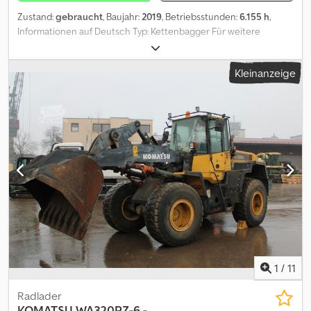
Zustand:
gebraucht
, Baujahr:
2019
, Betriebsstunden:
6.155 h
,
Informationen auf Deutsch Typ: Kettenbagger Für weitere
Informationen wenden Sie sich bitte an Kurt Meurrens, ).
Informationen auf Englisch Typ: Kettenbagger Bitte kontaktieren
Kleinanzeige
Sie Kurt Meurrens, ) für weitere Informationen. Informationen auf
Niederländisch - GPS Weitere Informationen Csdpezrrgkjfx
Amasrf Typ: Kettenbagger Für weitere Informationen
kontaktieren Sie bitte Kurt Meurrens, ).
1
/
11
Radlader
KOMATSU
WA320PZ-6 -