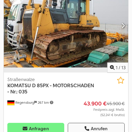
Sie Kurt Meurrens, [Telefonnummer]. Crsdozahxtspfx Amasf
1
/
13
Straßenwalze
KOMATSU
D 85PX - MOTORSCHADEN
- Nr.: 035
43.900 €
Regensburg
267 km
45.900 €
Festpreis zzgl. MwSt.
(52.241 € brutto)
Anfragen
Anrufen