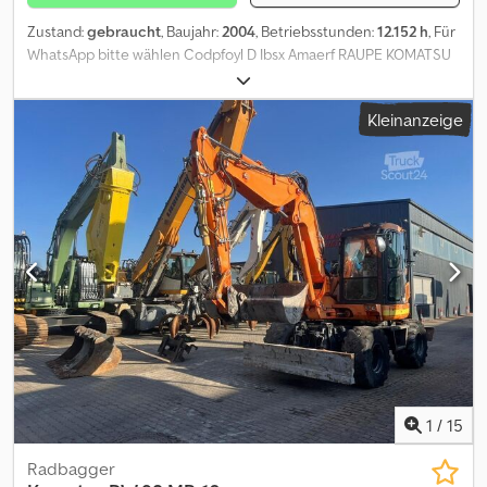
Zustand:
gebraucht
, Baujahr:
2004
, Betriebsstunden:
12.152 h
, Für
WhatsApp bitte wählen Codpfoyl D Ibsx Amaerf RAUPE KOMATSU
D85PX-15 mit MOTORSCHADEN Gewicht: ca. 27.550 kg Baujahr:
2004 - Betriebsstunden: ca. 12.152 h Klimaanlage Sitzheizung Radio
Kleinanzeige
Kettenbreite: 910 mm Maschinenbreite : ca. 3.420 mm
Änderungen, Zwischenverkauf und Irrtümer sind ausdrücklich
vorbehalten. Die Beschreibung dient der allgemeinen
Identifizierung des Fahrzeuges und stellt keine Gewährleistung
im kaufrechtlichen Sinne dar. Ausschlaggebend ist die
Beschreibung gemäß Kaufvertrag. Unser Angebot ist generell
ohne neue TÜV-Abnahme. Falls neue TÜV-Abnahme erwünscht,
unterbreiten wir Ihnen gerne ein Angebot unserer
Partnerwerkstätten! Fahrzeug kann mit Werbung beklebt
und/oder beschriftet sein. Es gelten unsere allgemeinen Liefer-
und Zahlungsbedingungen.
1
/
15
Radbagger