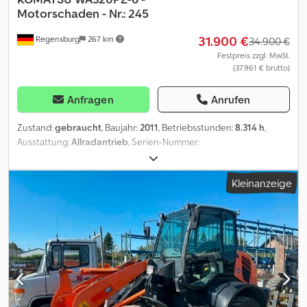
Motorschaden - Nr.: 245
31.900 €
Regensburg
267 km
34.900 €
Festpreis zzgl. MwSt.
(37.961 € brutto)
Anfragen
Anrufen
Zustand:
gebraucht
, Baujahr:
2011
, Betriebsstunden:
8.314 h
,
Ausstattung:
Allradantrieb
, Serien-Nummer:
KMTWA108A79H00245 MOTORSCHADEN Waage LOADRITE mit
Drucker Baujahr: 2011 - Betriebsstunden: 8.314 h Betriebsgewicht:
Kleinanzeige
16.500 kg Klimaanlage Radio-CD Schaufel mit Schnittbreite 2.750
mm Bereifung: 23.5 R 25 - Restprofil rundum ca. 18 mm Credpfx Ajyi
Nqiemaef Änderungen, Zwischenverkauf und Irrtümer sind
ausdrücklich vorbehalten. Die Beschreibung dient der
allgemeinen Identifizierung des Fahrzeuges und stellt keine
Gewährleistung im kaufrechtlichen Sinne dar. Ausschlaggebend
ist die Beschreibung gemäß Kaufvertrag. Unser Angebot ist
generell ohne neue TÜV-Abnahme. Falls neue TÜV-Abnahme
erwünscht, unterbreiten wir Ihnen gerne ein Angebot unserer