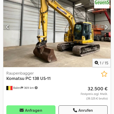
1
/
15
Raupenbagger
Komatsu
PC 138 US-11
32.500 €
Balen
369 km
Festpreis zzgl. MwSt.
(39.325 € brutto)
Anfragen
Anrufen