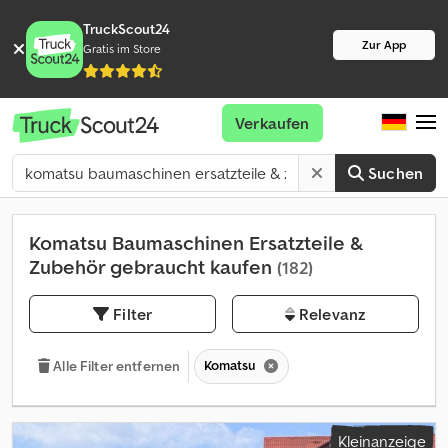
TruckScout24
Zur App
Gratis im Store
Verkaufen
Suchen
Komatsu Baumaschinen Ersatzteile &
Zubehör gebraucht kaufen
(182)
Filter
Relevanz
Komatsu
Alle Filter entfernen
Kleinanzeige