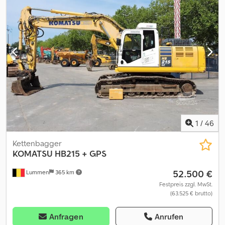
Sitzheizung - Sortierfunktion - Werkzeugkasten -
Zentralschmierung - Zweiteiliger Ausleger = Anmerkungen =
Antriebsstrang Stufe (Tier): Stage IV / Tier IV final Allgemein
Produktionsland: Japan Zustand CE-Typ: CE, EPA = Weitere
Informationen = Cedpszg T Thsfx Amajrf Zylinderzahl: 6 zGG:
35.980 kg Abmessungen (L x B x H): 1100 x 345 x 380 cm
Schnellwechselsystem: Ja CE-Kennzeichnung: ja Technischer
Zustand: sehr gut Optischer Zustand: sehr gut Anzahl der
Schlüssel: 2 Kennzeichen: TGP-92-P
1
/
46
Kettenbagger
KOMATSU
HB215 + GPS
52.500 €
Lummen
365 km
Festpreis zzgl. MwSt.
(63.525 € brutto)
Anfragen
Anrufen