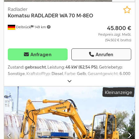
Radlader
Komatsu
RADLADER WA 70 M-8EO
45.800 €
Delbrück
149 km
Festpreis zzgl. MwSt.
(54.502 € brutto)
Anfragen
Anrufen
Zustand:
gebraucht
, Leistung:
46 kW (62,54 PS)
, Getriebetyp:
Sonstige
, Kraftstofftyp:
Diesel
, Farbe:
Gelb
, Gesamtgewicht:
6.000
kg
, Leergewicht:
4.850 kg
, Betriebsgewicht:
4.850 kg
, maximales
Ladegewicht:
1.150 kg
, Reifengröße:
405 / 70 R 18
, Achsen-
Kleinanzeige
Konfiguration:
2 Achsen
, Anzahl der Sitzplätze:
1
, Erstzulassung:
04/2022
, Emissionsklasse:
Euro5
, Federung:
Sonstige
,
Betriebsstunden:
449 h
, Laderaumvolumen:
24 m³
,
Laderaumlänge:
5.495 mm
, Laderaumbreite:
1.800 mm
,
Laderaumhöhe:
2.485 mm
, Vorderreifengröße:
405 / 70 R 18
,
Hinterreifengröße:
405 / 70 R 18
, Fahrerkabine:
Sonstige
,
Radstand:
2.260 mm
, Ausstattung:
Palettengabeln, Standard-
Schaufel, Zusatzscheinwerfer
, 4 x 4, Umweltplakette: 4(Grün),