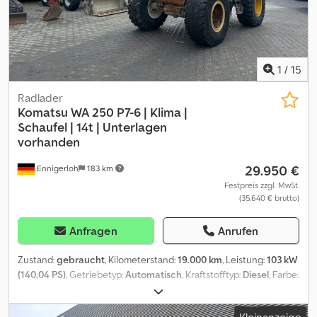
1
/
15
Radlader
Komatsu
WA 250 P7-6 | Klima |
Schaufel | 14t | Unterlagen
vorhanden
29.950 €
Ennigerloh
183 km
Festpreis zzgl. MwSt.
(35.640 € brutto)
Anfragen
Anrufen
Zustand:
gebraucht
, Kilometerstand:
19.000 km
, Leistung:
103 kW
(140,04 PS)
, Getriebetyp:
Automatisch
, Kraftstofftyp:
Diesel
, Farbe:
Gelb
, Hubkraft:
130 kg/m
, Achsen-Konfiguration:
4x4
,
Erstzulassung:
06/2016
, nächste Prüfung (TÜV):
08/2022
,