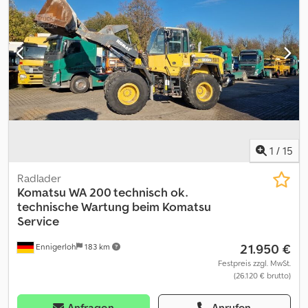
1
/
15
Radlader
Komatsu
WA 200 technisch ok.
technische Wartung beim Komatsu
Service
21.950 €
Ennigerloh
183 km
Festpreis zzgl. MwSt.
(26.120 € brutto)
Anfragen
Anrufen