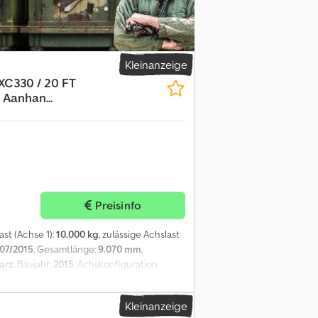
ag Kennzeichen: OJ-23-SX Antriebsstrang
ebe Achskonfiguration Reifenmaß:
 Profil links: 4 mm; Reifen Profil rechts:
lenkt; Reifen Profil links: 4 mm; Reifen
GG: 39.000 kg Funktionell Kühlmotor:
Kleinanzeige
stärke: 60 mm Umwelt Emissionsklasse: Euro
XC330 / 20 FT
her Zustand: mäßig Schäden: keines =
 Aanhan...
gen Handel mit gebrauchten Fahrzeugen.
chte LKW, Zugmaschinen, Anhänger wählen.
assen. Warum Sie bei Kleyn Trucks kaufen?
Preis • Korrekte Kaufmannschaft • Wir
infuhr und Transport •
nstleistungen • Die Sicherheit
r spezielle Angebote und vollständige
Preisinfo
 Ländern! Berechnen Sie schnell Ihre
e direkt nach unserem europäischen
ast (Achse 1):
10.000 kg
, zulässige Achslast
07/2015
, Gesamtlänge:
9.070 mm
,
arz
, Baujahr:
2015
, Achskonfiguration
x. Achslast: 10000 kg; Gelenkt; Bremsen:
 10000 kg; Bremsen: Trommelbremsen
Kleinanzeige
bremsen Gewichte Leergewicht: 4.900 kg