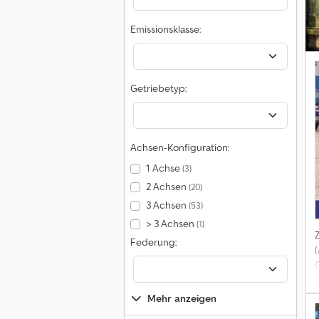
Emissionsklasse:
4
Getriebetyp:
Achsen-Konfiguration:
E
1 Achse
(3)
2 Achsen
(20)
3 Achsen
(53)
> 3 Achsen
(1)
Federung:
Mehr anzeigen