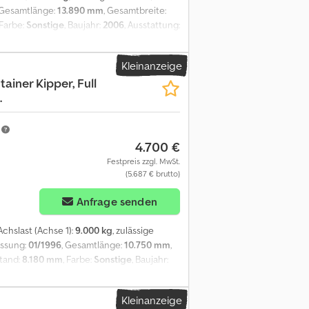
 Gesamtlänge:
13.890 mm
, Gesamtbreite:
 Farbe:
Sonstige
, Baujahr:
2006
, Ausstattung:
heibenbremsen - Schiebedach = Weitere
AF Hinterachse 1: Max. Achslast: 9000 kg;
Kleinanzeige
t: 9000 kg; Reifen Profil links: 30%; Reifen
tainer Kipper, Full
: 30%; Reifen Profil rechts: 70% Djdpfxezr Eb
.
0 kg Wartung APK (Technische
1-KY
m
4.700 €
Festpreis zzgl. MwSt.
(5.687 € brutto)
Anfrage senden
 Achslast (Achse 1):
9.000 kg
, zulässige
assung:
01/1996
, Gesamtlänge:
10.750 mm
,
stand:
8.180 mm
, Farbe:
Sonstige
, Baujahr:
 - Super-Single-Reifen Dcedpfxjzc Ul Es
lle: 960 uur Aufbau Tellerhöhe: 120 cm
Kleinanzeige
aß: 385/65 R 22.5 Bremsen: