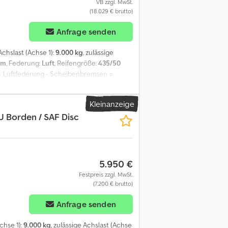
VB zzgl. MwSt.
(18.029 € brutto)
Anfrage senden
 Achslast (Achse 1):
9.000 kg
, zulässige
mm
, Federung:
Luft
, Reifengröße:
435/50
 - Luftfederung - Scheibenbremsen =
k Kühlgerät Marke: Frigoblock =
msen: Scheibenbremsen Federung:
Kleinanzeige
hslast: 9000 kg Gewichte Leergewicht: 7.650
U Borden / SAF Disc
IGOBLOCK Ausziehbarer Aufbau: Ja Wartung,
2026 Technischer Zustand: sehr gut
5.950 €
Festpreis zzgl. MwSt.
(7.200 € brutto)
Anfrage senden
Achse 1):
9.000 kg
, zulässige Achslast (Achse