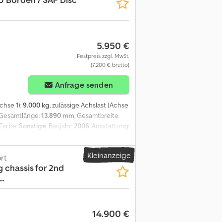
5.950 €
Festpreis zzgl. MwSt.
(7.200 € brutto)
Anfrage senden
Achse 1):
9.000 kg
, zulässige Achslast (Achse
 Gesamtlänge:
13.890 mm
, Gesamtbreite:
 Farbe:
Sonstige
, Baujahr:
2006
, Ausstattung:
heibenbremsen - Schiebedach = Weitere
AF Hinterachse 1: Max. Achslast: 9000 kg;
Kleinanzeige
t: 9000 kg; Reifen Profil links: 30%; Reifen
rt
g chassis for 2nd
s: 30%; Reifen Profil rechts: 30% Gewichte
..
r Un Dopfx Algsck APK (Technische
5-KY
14.900 €