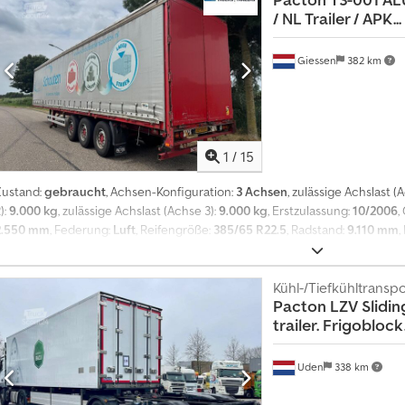
/ NL Trailer / APK...
Giessen
382 km
1
/
15
Zustand:
gebraucht
, Achsen-Konfiguration:
3 Achsen
, zulässige Achslast (
):
9.000 kg
, zulässige Achslast (Achse 3):
9.000 kg
, Erstzulassung:
10/2006
,
2.550 mm
, Federung:
Luft
, Reifengröße:
385/65 R22.5
, Radstand:
9.110 mm
,
ABS
, = Weitere Optionen und Zubehör = - Luftfederung - SAF Assen - Sc
Informationen = Achskonfiguration Reifenmaß: 385/65 R22.5 Marke Achsen: S
eifen Profil links: 30%; Reifen Profil rechts: 30% Hinterachse 2: Max. Achslas
Kühl-/Tiefkühltranspo
Pacton
LZV Slidin
rofil rechts: 30% Hinterachse 3: Max. Achslast: 9000 kg; Reifen Profil link
trailer. Frigoblock.
Leergewicht: 6.600 kg Zuladung: 32.400 kg zGG: 39.000 kg Wartung Dedsz
Hauptuntersuchung): geprüft bis 04.2027 Identifikation Kennzeichen: OJ-3
Uden
338 km