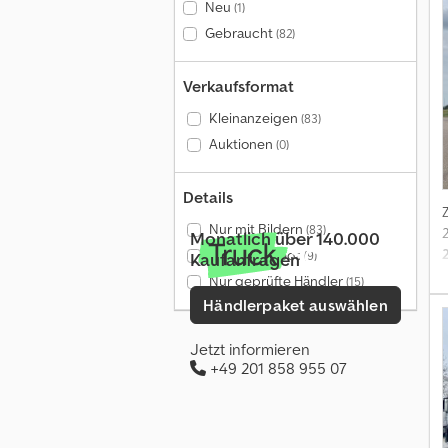
Neu
(1)
Gebraucht
(82)
Verkaufsformat
Kleinanzeigen
(83)
Auktionen
(0)
Details
Nur mit Bildern
(83)
2
Monatlich über 140.000
Nur mit Videos
(9)
Kaufanfragen
Nur geprüfte Händler
(15)
Händlerpaket auswählen
R
P
Jetzt informieren
+49 201 858 955 07