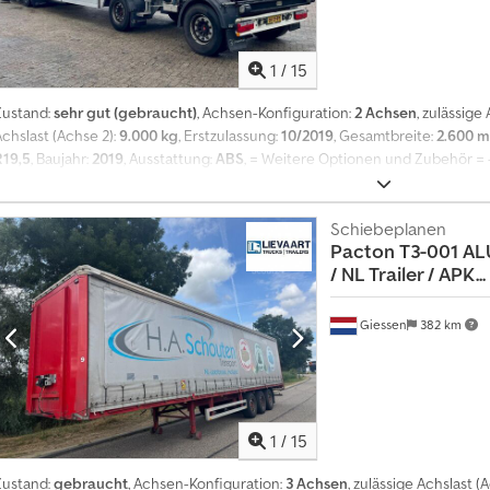
1
/
15
Zustand:
sehr gut (gebraucht)
, Achsen-Konfiguration:
2 Achsen
, zulässige
Achslast (Achse 2):
9.000 kg
, Erstzulassung:
10/2019
, Gesamtbreite:
2.600 
R19,5
, Baujahr:
2019
, Ausstattung:
ABS
, = Weitere Optionen und Zubehör =
Anmerkungen = TRANSPORT NACH ANTWERP 590 EURO Dodpozrmyxsfx Algec
Weitere Informationen = Achskonfiguration Reifenmaß: 435/50 R19,5 Bre
Luftfederung Hinterachse 1: Max. Achslast: 9000 kg Hinterachse 2: Max. Ac
Schiebeplanen
Pacton
T3-001 AL
kg Zuladung: 22.350 kg zGG: 30.000 kg Funktionell Marke des Aufbaus: FR
/ NL Trailer / APK...
Verlauf und Zustand APK (Technische Hauptuntersuchung): geprüft bis 11.
Optischer Zustand: sehr gut Identifikation Kennzeichen: OS-37-BY
Giessen
382 km
1
/
15
Zustand:
gebraucht
, Achsen-Konfiguration:
3 Achsen
, zulässige Achslast (