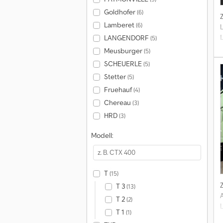
Goldhofer
(6)
Lamberet
(6)
LANGENDORF
(5)
6
Meusburger
(5)
SCHEUERLE
(5)
Stetter
(5)
P
Fruehauf
(4)
Chereau
(3)
HRD
(3)
Modell:
T
(15)
D
T 3
(13)
T 2
(2)
T 1
(1)