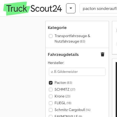
Kategorie
Transportfahrzeuge &
Nutzfahrzeuge
(83)
Fahrzeugdetails
Hersteller:
Pacton
(83)
SCHMITZ
(37)
Krone
(23)
FLIEGL
(18)
Schmitz Cargobull
(14)
FAYMONVILLE
(9)