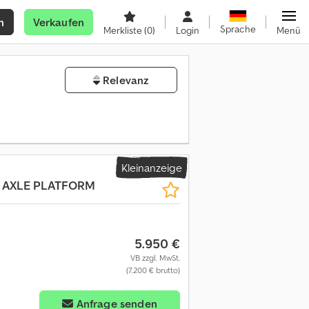
n
Verkaufen
Sprache
Merkliste
(0)
Login
Menü
Relevanz
Kleinanzeige
3 AXLE PLATFORM
5.950 €
VB zzgl. MwSt.
(7.200 € brutto)
Anfrage senden