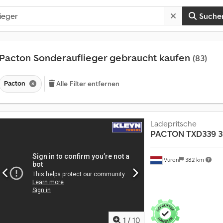
Suche
Pacton Sonderauflieger gebraucht kaufen
(83)
Pacton
Alle Filter entfernen
Ladepritsche
PACTON
TXD339 
Vuren
382 km
M
1
/
10