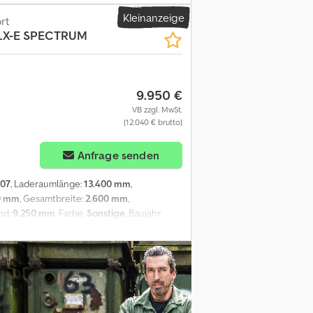
kleuchten - Lenkachse - Luftfederung -
Kleinanzeige
ation Bremsen: Scheibenbremsen Federung:
rt
SLX-E SPECTRUM
; Reifen Profil rechts: 40% Hinterachse 2:
chts: 40% Gewichte Leergewicht: 8.100 kg
 DHLSU11, Heckklappe, 2500 kg Zustand
 Kennzeichen: OK-54-ZV =
9.950 €
angieren schnell einen günstigen
er 60 Monaten. Alle Fotos und weitere
VB zzgl. MwSt.
(12.040 € brutto)
Anfrage senden
007
, Laderaumlänge:
13.400 mm
,
0 mm
, Gesamtbreite:
2.600 mm
,
nd:
9.250 mm
, Farbe:
Sonstige
, Baujahr:
alschmierung = Anmerkungen = Anzahl der
kg, Art der Chassis: Vollständige chassis,
yp: Vollluft, ABS, EBS, Aufbaubaujahr: 2007,
el/elektrisch, Aggregatstunden /
fbauisolierung, Wandstärke: 60 mm, Art der
HERMOKING SLX-E SPECTRUM 8.000