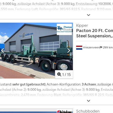
):
9.000 kg
, zulässige Achslast (Achse 3):
9.000 kg
, Erstzulassung:
10/2006
,
2.550 mm
, Federung:
Luft
, Reifengröße:
385/65 R22.5
, Radstand:
9.110 mm
,
ABS
, = Weitere Optionen und Zubehör = - Luftfederung - SAF Assen - Sc
Informationen = Achskonfiguration Reifenmaß: 385/65 R22.5 Marke Achsen: S
eifen Profil links: 30%; Reifen Profil rechts: 30% Hinterachse 2: Max. Achslas
Kipper
Pacton
20 Ft. Con
rofil rechts: 30% Hinterachse 3: Max. Achslast: 9000 kg; Reifen Profil links
Steel Suspension,..
Is Algsck Gewichte Leergewicht: 6.600 kg Zuladung: 32.400 kg zGG: 39.00
Hauptuntersuchung): geprüft bis 03.2027 Identifikation Kennzeichen: OJ-3
Vriezenveen
299 k
1
/
15
Zustand:
sehr gut (gebraucht)
, Achsen-Konfiguration:
3 Achsen
, zulässige
Achslast (Achse 2):
9.000 kg
, zulässige Achslast (Achse 3):
9.000 kg
, Erstzul
Gesamtbreite:
2.470 mm
, Federung:
Blatt
, Reifengröße:
385/65 R 22.5
, Rad
1996
, = Weitere Optionen und Zubehör = Sonstige - 20 Fuß Drehverschluss
Algsk Sonstiges - Trommelbremsen = Anmerkungen = Antriebsstrang Zapfwe
Tankinhalt: 150 liters = Weitere Informationen = Achskonfiguration Reifenm
Schubboden