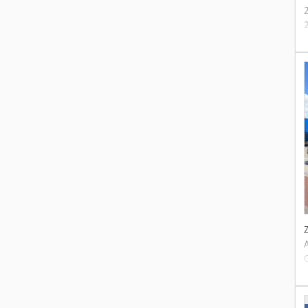
2
R
P