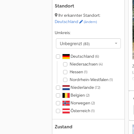
Standort
Ihr erkannter Standort:
Deutschland
(ändern)
Umkreis:
Unbegrenzt
(83)
Deutschland
(6)
Niedersachsen
(4)
Hessen
(1)
Nordrhein-Westfalen
(1)
Niederlande
(72)
Belgien
(2)
Norwegen
(2)
che & Plane
Van Hool Auflieger Mit Pritsche & Plane
Österreich
(1)
Zustand