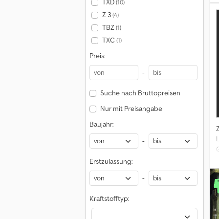
TXD
(10)
Z 3
(4)
L
TBZ
(1)
M
TXC
(1)
Preis:
-
F
Suche nach Bruttopreisen
Nur mit Preisangabe
Baujahr:
-
Erstzulassung:
A
-
C
Kraftstofftyp: