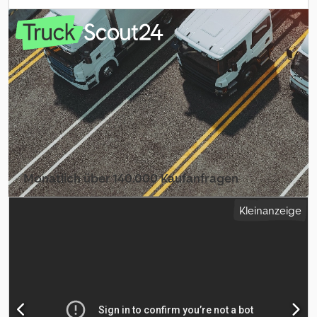
7.200 mm
, Baujahr:
2024
, = Weitere Optionen und Zubehör = -
Luftfederung hinten - Luftfederung vorn = Weitere Informationen
= Zuladung: 40.000 kg zGG: 8.000 kg Technischer Zustand: gut
Optischer Zustand: gut Zustand der Bereifung vorne: 30 Zustand
der Bereifung hinten: 30 Bereifung vorne: 385/65 R 22.5 Dodpezp
Ut Iofx Aaneck Bereifung hinten: 385/65 R 22.5 Wenden Sie sich
an Lastas Sales, um weitere Informationen zu erhalten.
Monatlich über 140.000 Kaufanfragen
Händlerpaket auswählen
Kleinanzeige