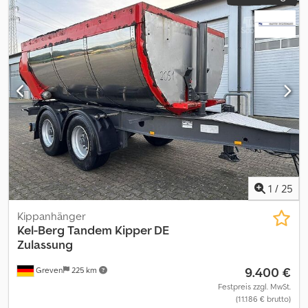
1
/
25
Kippanhänger
Kel-Berg
Tandem Kipper DE
Zulassung
9.400 €
Greven
225 km
Festpreis zzgl. MwSt.
(11.186 € brutto)