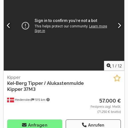
Optischer Zustand: gut Weitere Informationen Zustand der
Bereifung vorne: 20% Zustand der Bereifung hinten: 20%
Bereifung vorne: 385/65 R 22.5 Bereifung hinten: 385/65 R 22.5
Letzte Inspektion: 2026-06-10 Weitere Informationen Wenden Sie
sich an Lastas Sales, um weitere Informationen zu erhalten.
1
/
12
Kipper
Kel-Berg
Tipper / Alukastenmulde
Kipper 37M3
57.000 €
Hedensted
515 km
Festpreis zzgl. MwSt.
(71.250 € brutto)
Anfragen
Anrufen