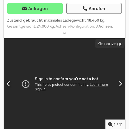
Anfragen
Anrufen
Zustand:
gebraucht
, maximales Ladegewicht:
18.460 kg
,
Gesamtgewicht:
24.000 kg
, Achsen-Konfiguration:
3 Achsen
,
Erstzulassung:
09/2016
, Laderaumlänge:
6.500 mm
, Gesamtbreite:
2.550 mm
, Gesamthöhe:
1.150 mm
, Baujahr:
2016
, Ausstattung:
Kleinanzeige
ABS
, CMT PT 3-Achs Containeranhänger 3-Seiten-Kipper
Erstzulassung: 15-09-2016 BPW Achsen Trommelbremsen mit ABS
und EBS Seriennummer: SW9PT122PG1CH3755 Reifen: 265/70
R19,5 ca. 50% Luftfederung Gesamtgewicht: 24.000 kg,
Leergewicht: 5.540 kg, Nutzlast: 18.460 kg Chassislänge: 6,50 m
Containerlänge bis zu 7,00 m Pneumatischer Container-
Verschlusshaken Container können über die Vorderseite
geladen werden durch absenkbare Deichsel Irrtümer,
Schreibfehler und Zwischenverkauf vorbehalten Dcjdpoyyrz Tofx
Aansk
1
/
11