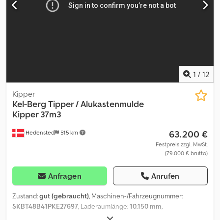
1
/
12
Kipper
Kel-Berg
Tipper / Alukastenmulde
Kipper 37m3
63.200 €
Hedensted
515 km
Festpreis zzgl. MwSt.
(79.000 € brutto)
Anfragen
Anrufen
Zustand:
gut (gebraucht)
, Maschinen-/Fahrzeugnummer:
SKBT48B41PKE27697
, Laderaumlänge:
10.150 mm
,
Laderaumbreite:
2.440 mm
, Laderaumhöhe:
1.500 mm
, Baujahr: