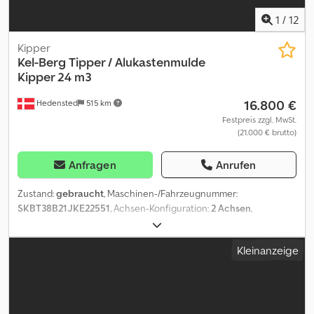
1
/
12
Kipper
Kel-Berg
Tipper / Alukastenmulde
Kipper 24 m3
16.800 €
Hedensted
515 km
Festpreis zzgl. MwSt.
(21.000 € brutto)
Anfragen
Anrufen
Zustand:
gebraucht
, Maschinen-/Fahrzeugnummer:
SKBT38B21JKE22551
, Achsen-Konfiguration:
2 Achsen
,
Laderaumlänge:
7.200 mm
, Laderaumbreite:
2.430 mm
,
Laderaumhöhe:
1.350 mm
, Baujahr:
2019
, = Weitere Optionen und
Kleinanzeige
Zubehör = - Luftfederung hinten - Luftfederung vorn -
Trommelbremssystem = Weitere Informationen = Leergewicht:
5.780 kg Zuladung: 32.220 kg zGG: 38.000 kg Zustand der
Bereifung vorne: 10% Bereifung vorne: 385/65 R 22.5
Dcsdszkyllepfx Aansk Bereifung hinten: 385/65 R 22.5 Letzte