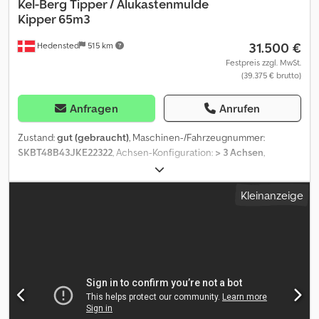
Kel-Berg
Tipper / Alukastenmulde
Kipper 65m3
31.500 €
Hedensted
515 km
Festpreis zzgl. MwSt.
(39.375 € brutto)
Anfragen
Anrufen
Zustand:
gut (gebraucht)
, Maschinen-/Fahrzeugnummer:
SKBT48B43JKE22322
, Achsen-Konfiguration:
> 3 Achsen
,
Laderaumlänge:
11.500 mm
, Laderaumbreite:
2.440 mm
,
Laderaumhöhe:
2.200 mm
, Baujahr:
2018
, = Weitere Optionen und
Kleinanzeige
Zubehör = - Luftfederung hinten - Luftfederung vorn -
Trommelbremssystem = Weitere Informationen = Gewichte
Leergewicht: 9.160 kg Zuladung: 38.840 kg zGG: 48.000 kg
Zustand Technischer Zustand: gut Optischer Zustand: gut
Weitere Informationen Zustand der Bereifung vorne: 40
Bereifung vorne: 385/65 r 22.5 Bereifung hinten: 385/65 r 22.5
Letzte Inspektion: 2026-01-30 Dcodsyhvvcopfx Aanjk Weitere
Informationen Wenden Sie sich an Lastas Sales, um weitere
Informationen zu erhalten.