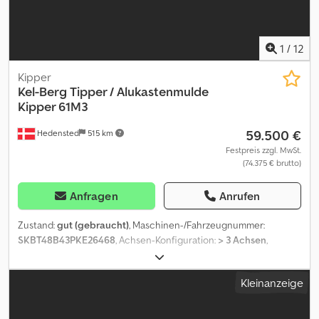
1
/
12
Kipper
Kel-Berg
Tipper / Alukastenmulde
Kipper 61M3
59.500 €
Hedensted
515 km
Festpreis zzgl. MwSt.
(74.375 € brutto)
Anfragen
Anrufen
Zustand:
gut (gebraucht)
, Maschinen-/Fahrzeugnummer:
SKBT48B43PKE26468
, Achsen-Konfiguration:
> 3 Achsen
,
Laderaumlänge:
11.450 mm
, Laderaumbreite:
2.440 mm
,
Laderaumhöhe:
2.200 mm
, Baujahr:
2023
, = Weitere Optionen und
Kleinanzeige
Zubehör = - Luftfederung hinten - Luftfederung vorn = Weitere
Informationen = Gewichte Zuladung: 48.000 kg zGG: 8.000 kg
Dedpfx Ajzd Rp Ieaneck Zustand Technischer Zustand: gut