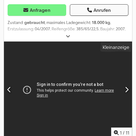
Anfragen
Anrufen
Zustand:
gebraucht
, maximales Ladegewicht:
18.000 kg
,
Erstzulassung:
04/2007
, Reifengröße:
385/65/22,5
, Baujahr:
2007
,
Interne Nr. 2051 Besichtigung bitte nur nach Terminabsprache -
TÜV bis 11/27 - Pneumatische Heckklappenverriegelung -
Kleinanzeige
Kugelkupplung K80 Federung: • 1.Achse: Luftgefedert • 2.Achse:
Luftgefedert Bremse : • 1.Achse: Trommel Federspeicher • 2.Achse:
Trommel Federspeicher Liftachse: • 1.Achse: nein • 2.Achse: nein
Bereifung: • 1.Achse: Einzelrad • 2.Achse: Einzelrad • Reifengröße:
385/65/22,5 • Profiltiefe in %: 65 % • Felgenart: Stahl weitere
Ausstattung • Leergewicht : 4100 kg • Nutzlast : 13900 kg •
Ladevolumen 7,5m³ • ABS • EBS • Achsenanzahl 2 Dedpjy Hdwmjfx
Aaneck • Achshersteller: BPW • Pneumatische
Heckklappenverriegelung Laderauminnenmaße ca.: • Länge:
4.071mm • Breite: 2.344mm • Höhe: 1.342mm Zwischenverkauf,
Irrtümer und Tippfehler vorbehalten
1
/
11