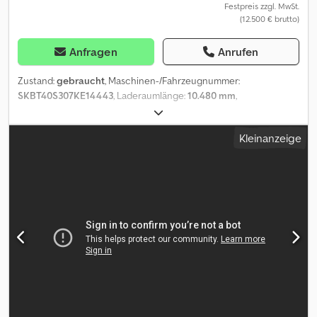
Festpreis zzgl. MwSt.
(12.500 € brutto)
Anfragen
Anrufen
Zustand:
gebraucht
, Maschinen-/Fahrzeugnummer:
SKBT40S307KE14443
, Laderaumlänge:
10.480 mm
,
Laderaumbreite:
2.440 mm
, Laderaumhöhe:
2.100 mm
, Radstand:
8.000 mm
, Baujahr:
2008
, = Weitere Optionen und Zubehör = -
Kleinanzeige
Luftfederung hinten - Luftfederung vorn = Weitere Informationen
= Gewichte Zuladung: 36.570 kg zGG: 8.430 kg Zustand
Allgemeiner Zustand: durchschnittlich Technischer Zustand:
durchschnittlich Optischer Zustand: durchschnittlich Weitere
Informationen Zustand der Bereifung vorne: 30 Zustand der
Bereifung hinten: 30 Bereifung vorne: 385/55 R 22.5 Bereifung
hinten: 385/55 R 22.5 Weitere Informationen Wenden Sie sich an
Lastas Sales, um weitere Informationen zu erhalten. Dcodpfx
Aaszp Uthjnsk