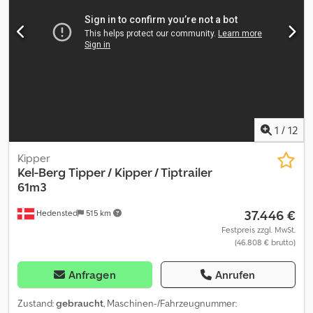
Bereifung vorne: 385/65 R 22.5 Bereifung hinten: 385/65 R 22.5
Letzte Inspektion: 2026-05-11 Weitere Informationen Wenden Sie
sich an Lastas Sales, um weitere Informationen zu erhalten.
1
/
12
Kipper
Kel-Berg
Tipper / Kipper / Tiptrailer
61m3
37.446 €
Hedensted
515 km
Festpreis zzgl. MwSt.
(46.808 € brutto)
Anfragen
Anrufen
Zustand:
gebraucht
, Maschinen-/Fahrzeugnummer: