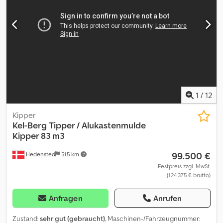
Inspektion: 2026-05-16 Wenden Sie sich an Lastas Sales, um
weitere Informationen zu erhalten.
1
/
12
Kipper
Kel-Berg
Tipper / Alukastenmulde
Kipper 83 m3
99.500 €
Hedensted
515 km
Festpreis zzgl. MwSt.
(124.375 € brutto)
Anfragen
Anrufen
Zustand:
sehr gut (gebraucht)
, Maschinen-/Fahrzeugnummer: