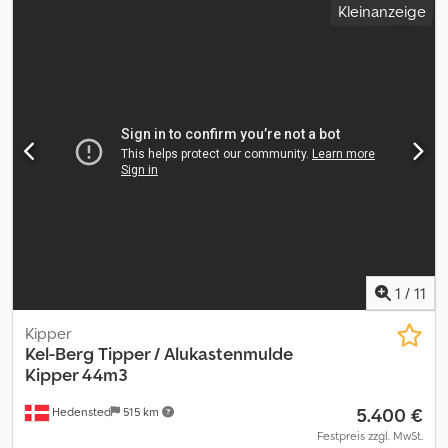
Kleinanzeige
Luftfederung hinten - Luftfederung vorn = Weitere Informationen
= Zuladung: 40.000 kg zGG: 8.000 kg Technischer Zustand: gut
Optischer Zustand: gut Zustand der Bereifung vorne: 70 Zustand
der Bereifung hinten: 70 Bereifung vorne: 385/65 R 22.5 Bereifung
hinten: 385/65 R 22.5 Wenden Sie sich an Lastas Sales, um weitere
Informationen zu erhalten.
1
/
11
Kipper
Kel-Berg
Tipper / Alukastenmulde
Kipper 44m3
5.400 €
Hedensted
515 km
Festpreis zzgl. MwSt.