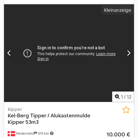
2024
, = Weitere Optionen und Zubehör = - Luftfederung hinten -
Kleinanzeige
Luftfederung vorn = Weitere Informationen = Zuladung: 40.000
kg Djdpfezp Utnox Aansck zGG: 8.000 kg Technischer Zustand:
gut Optischer Zustand: gut Zustand der Bereifung vorne: 30
Zustand der Bereifung hinten: 30 Bereifung vorne: 385/65 R 22.5
Bereifung hinten: 385/65 R 22.5 Wenden Sie sich an Lastas Sales,
um weitere Informationen zu erhalten.
1
/
12
Kipper
Kel-Berg
Tipper / Alukastenmulde
Kipper 53m3
10.000 €
Hedensted
515 km