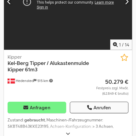
1
/
14
Kipper
Kel-Berg
Tipper / Alukastenmulde
Kipper 61m3
50.279 €
Hedensted
515 km
Festpreis zzgl. MwSt.
(62.849 € brutto)
Anfragen
Anrufen
Zustand:
gebraucht
, Maschinen-/Fahrzeugnummer:
SKBT48B43KKE23195
, Achsen-Konfiguration:
> 3 Achsen
,
Laderaumlänge:
11.450 mm
, Laderaumbreite:
2.440 mm
,