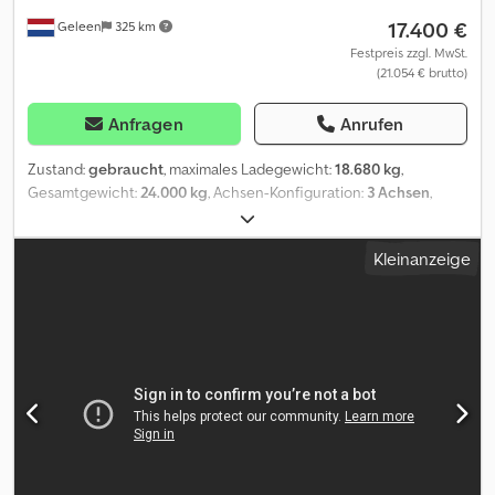
17.400 €
Geleen
325 km
Festpreis zzgl. MwSt.
(21.054 € brutto)
Anfragen
Anrufen
Zustand:
gebraucht
, maximales Ladegewicht:
18.680 kg
,
Gesamtgewicht:
24.000 kg
, Achsen-Konfiguration:
3 Achsen
,
Erstzulassung:
08/2014
, Laderaumlänge:
6.500 mm
, Gesamtbreite:
2.550 mm
, Gesamthöhe:
1.150 mm
, Ausstattung:
ABS
, Kelberg
Kleinanzeige
D24B3 3-Achs Abrollkipphänger Erstzulassung: 28.08.2014
Trommelbremsen mit ABS und EBS Seriennummer:
SKBD24B31EKE18189 Reifen: 265/70 R19,5 ca. 50% BPW Eco Plus
Achsen Liftachse Luftfederung Gesamtgewicht: 24.000 kg,
Leergewicht: 5.320 kg, Nutzlast: 18.680 kg Chassislänge: 650 cm
Container bis 7,00 m Dcsdjyxa Daopfx Aanjk Pneumatische
Containersicherung Deichsel pneumatisch absenkbar für
Containerbeladung von vorne Irrtümer, Schreibfehler und
Zwischenverkauf vorbehalten.