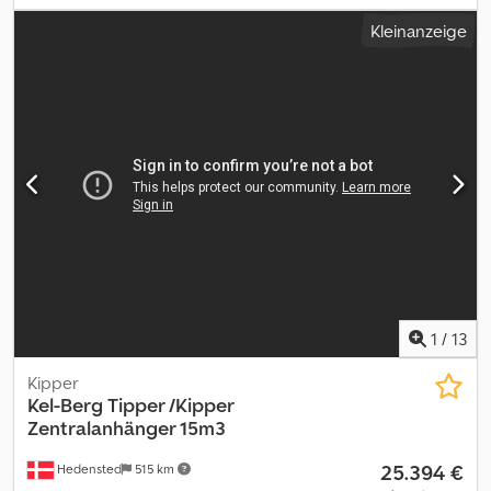
Laderaumhöhe:
2.100 mm
, Baujahr:
2019
, = Weitere Optionen und
Kleinanzeige
Zubehör = - Luftfederung hinten - Luftfederung vorn = Weitere
Informationen = Gewichte Zuladung: 48.000 kg zGG: 8.610 kg
Zustand Allgemeiner Zustand: durchschnittlich Technischer
Zustand: durchschnittlich Optischer Zustand: durchschnittlich
Weitere Informationen Zustand der Bereifung vorne: 10%
Zustand der Bereifung hinten: 10% Bereifung vorne: 385/65 R 22.5
Bereifung hinten: 385/65 R 22.5 Letzte Inspektion: 2026-04-29
Djdeza Skyepfx Aanjck Weitere Informationen Wenden Sie sich
an Lastas Sales, um weitere Informationen zu erhalten.
1
/
13
Kipper
Kel-Berg
Tipper /Kipper
Zentralanhänger 15m3
25.394 €
Hedensted
515 km