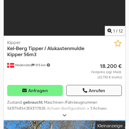
1
/
12
Kipper
Kel-Berg
Tipper / Alukastenmulde
Kipper 56m3
18.200 €
Hedensted
515 km
Festpreis zzgl. MwSt.
(22.750 € brutto)
Anfragen
Anrufen
Zustand:
gebraucht
, Maschinen-/Fahrzeugnummer:
SKBT48S43EKE17826
, Achsen-Konfiguration:
> 3 Achsen
,
Laderaumlänge:
11.500 mm
, Laderaumbreite:
2.440 mm
,
Laderaumhöhe:
2.200 mm
, Baujahr:
2014
, = Weitere Optionen und
Kleinanzeige
Zubehör = - Luftfederung hinten - Luftfederung vorn Djdpjy Nh