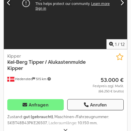
Weitere Informationen Wenden Sie sich an Lastas Sales, um
weitere Informationen zu erhalten. Dcjdpfxszr Dypj Aanjk
1
/
12
Kipper
Kel-Berg
Tipper / Alukastenmulde
Kipper
53.000 €
Hedensted
515 km
Festpreis zzgl. MwSt.
(66.250 € brutto)
Anfragen
Anrufen
Zustand:
gut (gebraucht)
, Maschinen-/Fahrzeugnummer:
SKBT48B43PKE26507
, Laderaumlänge:
10.150 mm
,
Laderaumbreite:
2.440 mm
, Laderaumhöhe:
1.500 mm
, Radstand: