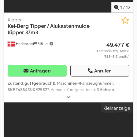
1
/
12
Kipper
Kel-Berg
Tipper / Alukastenmulde
Kipper 37m3
49.477 €
Hedensted
515 km
Festpreis zzgl. MwSt.
(61.846 € brutto)
Anfragen
Anrufen
Zustand:
gut (gebraucht)
, Maschinen-/Fahrzeugnummer:
SKBT48S43NKE25827
, Achsen-Konfiguration:
> 3 Achsen
,
Laderaumlänge:
10.150 mm
, Laderaumbreite:
2.440 mm
,
Laderaumhöhe:
1.500 mm
, Baujahr:
2022
, = Weitere Optionen und
Kleinanzeige
Zubehör = - Luftfederung hinten - Luftfederung vorn = Weitere
Informationen = Dedpfxoza Sgzs Aansck Gewichte Zuladung:
48.000 kg zGG: 8.000 kg Zustand Technischer Zustand: gut
Optischer Zustand: gut Weitere Informationen Zustand der
Bereifung vorne: 40% Zustand der Bereifung hinten: 40%