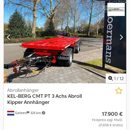
Uhjfx Aaneck = Weitere Informationen = Gewichte Zuladung:
48.000 kg zGG: 9.020 kg Zustand Allgemeiner Zustand:
durchschnittlich Technischer Zustand: durchschnittlich
Optischer Zustand: durchschnittlich Weitere Informationen
Zustand der Bereifung vorne: 30% Zustand der Bereifung hinten:
30% Bereifung vorne: 385/65 R 22.5 Bereifung hinten: 385/65 R
22.5 Letzte Inspektion: 2026-04-27 Weitere Informationen
Wenden Sie sich an Lastas Sales, um weitere Informationen zu
erhalten.
1
/
12
Abrollanhänger
KEL-BERG
CMT PT 3 Achs Abroll
Kipper Annhänger
17.900 €
Geleen
325 km
Festpreis zzgl. MwSt.
(21.659 € brutto)