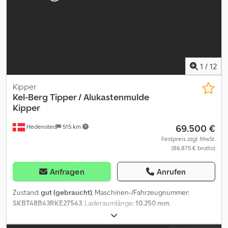
1
/
12
Kipper
Kel-Berg
Tipper / Alukastenmulde
Kipper
69.500 €
Hedensted
515 km
Festpreis zzgl. MwSt.
(86.875 € brutto)
Anfragen
Anrufen
Zustand:
gut (gebraucht)
, Maschinen-/Fahrzeugnummer:
SKBT48B43RKE27543
, Laderaumlänge:
10.250 mm
,
Laderaumbreite:
2.300 mm
, Laderaumhöhe:
1.570 mm
, Baujahr:
2024
, = Weitere Optionen und Zubehör = Dcjdpfjzp Utzex Aanjk -