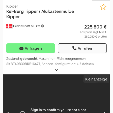
Kipper
Kel-Berg
Tipper / Alukastenmulde
Kipper
225.800 €
Hedensted
515 km
Festpreis zzgl. MwSt.
(282.250 € brutto)
Anfragen
Anrufen
Zustand:
gebraucht
, Maschinen-/Fahrzeugnummer:
SKBT40B30BKE16477
, Achsen-Konfiguration:
> 3 Achsen
,
Erstzulassung:
12/2011
, Radstand:
7.800 mm
, Farbe:
Rot
, Baujahr:
2011
, = Weitere Optionen und Zubehör = - Luftfederung hinten -
Kleinanzeige
Luftfederung vorn - Trommelbremssystem = Weitere
Informationen = Leergewicht: 8.300 kg Zuladung: 37.700 kg zGG:
46.000 kg Zustand der Bereifung vorne: 20% Zustand der
Bereifung hinten: 40%10%40% Bereifung vorne: 385-65 R 22.5
Dcjdpfx Aaoxwqatenek Bereifung hinten: 385-65 R 22.5
Frachtraumabmessungen (LxBxH): - x - x - Wenden Sie sich an
Lastas Sales, um weitere Informationen zu erhalten.