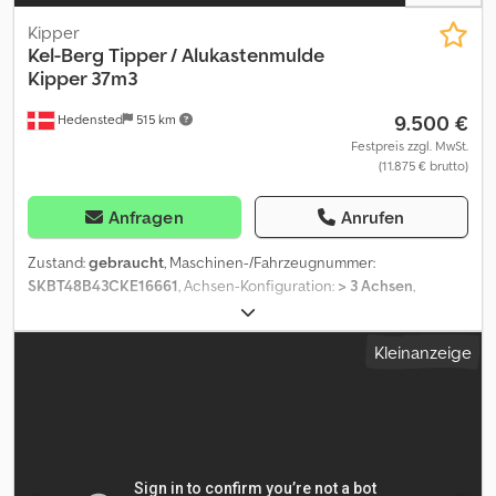
Kipper
Kel-Berg
Tipper / Alukastenmulde
Kipper 37m3
9.500 €
Hedensted
515 km
Festpreis zzgl. MwSt.
(11.875 € brutto)
Anfragen
Anrufen
Zustand:
gebraucht
, Maschinen-/Fahrzeugnummer:
SKBT48B43CKE16661
, Achsen-Konfiguration:
> 3 Achsen
,
Laderaumlänge:
10.000 mm
, Laderaumbreite:
2.430 mm
,
Laderaumhöhe:
1.500 mm
, Baujahr:
2012
, = Weitere Optionen und
Kleinanzeige
Zubehör = - Luftfederung hinten - Luftfederung vorn = Weitere
Informationen = Gewichte Zuladung: 48.000 kg zGG: 8.580 kg
Zustand Allgemeiner Zustand: durchschnittlich Technischer
Zustand: durchschnittlich Optischer Zustand: durchschnittlich
Weitere Informationen Zustand der Bereifung vorne: 20%
Zustand der Bereifung hinten: 20% Bereifung vorne: 385/65 R 22.5
Bereifung hinten: 385/65 R 22.5 Letzte Inspektion: 2026-07-29