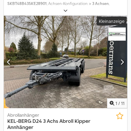
SKBT48B43SKE28901
, Achsen-Konfiguration:
> 3 Achsen
,
Laderaumlänge:
13.150 mm
, Laderaumbreite:
2.400 mm
,
Laderaumhöhe:
2.700 mm
, Baujahr:
2026
, = Weitere Optionen und
Kleinanzeige
Zubehör = - Luftfederung hinten - Luftfederung vorn -
Trommelbremssystem = Weitere Informationen = Gewichte
Leergewicht: 15.320 kg Zuladung: 32.680 kg zGG: 48.000 kg
Zustand Technischer Zustand: sehr gut Optischer Zustand: sehr
gut Weitere Informationen Zustand der Bereifung vorne: 90
Bereifung vorne: 385/55 R 22.5 Bereifung hinten: 385/55 R 22.5
Letzte Inspektion: 2026-07-02 Weitere Informationen Dsdpfx
Aaszkylfensck Wenden Sie sich an Lastas Sales, um weitere
Informationen zu erhalten.
1
/
11
Abrollanhänger
KEL-BERG
D24 3 Achs Abroll Kipper
Annhänger