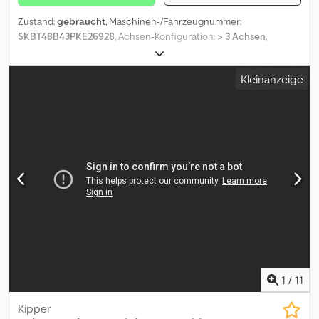
Zustand:
gebraucht
, Maschinen-/Fahrzeugnummer:
SKBT48B43PKE26928
, Achsen-Konfiguration:
> 3 Achsen
,
Laderaumlänge:
10.150 mm
, Laderaumbreite:
2.440 mm
,
Laderaumhöhe:
1.500 mm
, Baujahr:
2023
, = Weitere Optionen und
Kleinanzeige
Zubehör = - Luftfederung hinten - Luftfederung vorn = Weitere
Informationen = Gewichte Zuladung: 48.000 kg zGG: 8.000 kg
Zustand Dsdpfx Aszd Rpnjanjck Allgemeiner Zustand:
durchschnittlich Technischer Zustand: durchschnittlich
Optischer Zustand: durchschnittlich Weitere Informationen
Zustand der Bereifung vorne: 10% Zustand der Bereifung hinten:
10% Bereifung vorne: 385/65 R 22.5 Bereifung hinten: 385/65 R
22.5 Letzte Inspektion: 2026-06-05 Weitere Informationen
Wenden Sie sich an Lastas Sales, um weitere Informationen zu
erhalten.
1
/
11
Kipper