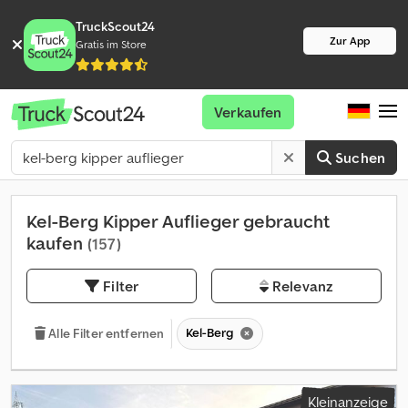
TruckScout24
Zur App
Gratis im Store
Verkaufen
Suchen
Kel-Berg Kipper Auflieger gebraucht
kaufen
(157)
Filter
Relevanz
Kel-Berg
Alle Filter entfernen
Kleinanzeige