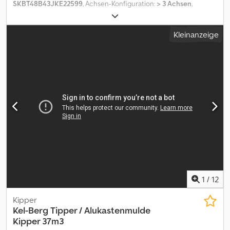
SKBT48B43JKE22599
, Achsen-Konfiguration:
> 3 Achsen
,
Laderaumlänge:
11.450 mm
, Laderaumbreite:
2.440 mm
,
Laderaumhöhe:
2.200 mm
, Baujahr:
2019
, = Weitere Optionen und
Kleinanzeige
Zubehör = - Luftfederung hinten - Luftfederung vorn -
Trommelbremssystem = Weitere Informationen = Gewichte
Leergewicht: 8.640 kg Zuladung: 39.360 kg zGG: 48.000 kg
Zustand Allgemeiner Zustand: durchschnittlich Technischer
Zustand: durchschnittlich Optischer Zustand: durchschnittlich
Weitere Informationen Zustand der Bereifung vorne: 40
Bereifung vorne: 385/65 R 22.5 Bereifung hinten: 385/65 R 22.5
Letzte Inspektion: 2026-01-16 Weitere Informationen Wenden Sie
sich an Lastas Sales, um weitere Informationen zu erhalten.
Dcjdpfx Aajykyr Hjnek
1
/
12
Kipper
Kel-Berg
Tipper / Alukastenmulde
Kipper 37m3