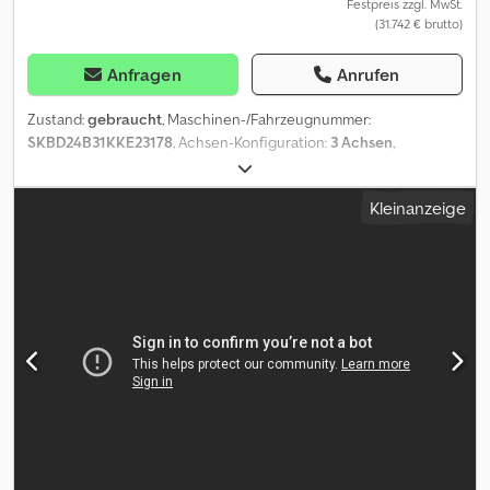
Festpreis zzgl. MwSt.
(31.742 € brutto)
Anfragen
Anrufen
Zustand:
gebraucht
, Maschinen-/Fahrzeugnummer:
SKBD24B31KKE23178
, Achsen-Konfiguration:
3 Achsen
,
Laderaumlänge:
5.600 mm
, Laderaumbreite:
2.380 mm
,
Laderaumhöhe:
1.180 mm
, Baujahr:
2019
, = Weitere Optionen und
Kleinanzeige
Zubehör = - Luftfederung hinten - Luftfederung vorn = Weitere
Informationen = Gewichte Zuladung: 24.000 kg Dsdpjza Sg Isfx
Aanjck zGG: 7.150 kg Zustand Allgemeiner Zustand:
durchschnittlich Technischer Zustand: durchschnittlich
Optischer Zustand: durchschnittlich Weitere Informationen
Zustand der Bereifung vorne: 30% Zustand der Bereifung hinten:
30% Bereifung vorne: 385/65 R 22.5 Bereifung hinten: 385/65 R
22.5 Letzte Inspektion: 2026-05-20 Weitere Informationen
Wenden Sie sich an Lastas Sales, um weitere Informationen zu
erhalten.