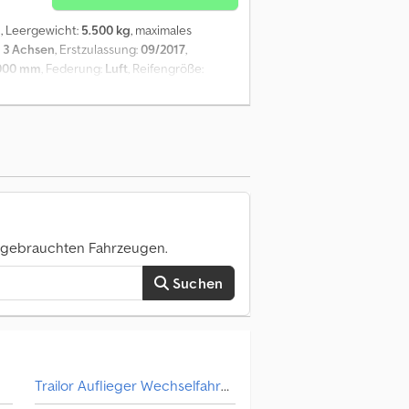
g
, Leergewicht:
5.500 kg
, maximales
:
3 Achsen
, Erstzulassung:
09/2017
,
000 mm
, Federung:
Luft
, Reifengröße:
r Planenauflieger französischer Bauart
ibenbremsen, französische Curtainsider-
rend der Fahrt, Hecktüren, Schiebeverdeck
ahr 2017, geschlossenes Palettenfach für
lassung nationalisiert – VERTRAGSHÄNDLER
0 gebrauchten Fahrzeugen.
Suchen
Trailor Auflieger Wechselfahrgestell