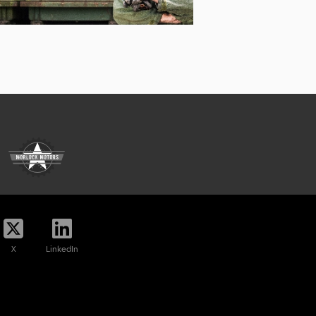
X
LinkedIn