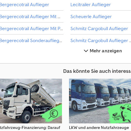
Bergerecotrail Auflieger
Lecitrailer Auflieger
a
t
Bergerecotrail Auflieger Mit Offener Pritsche
Scheuerle Auflieger
l
i
Bergerecotrail Auflieger Mit Pritsche & Plane
Schmitz Cargobull Auflieger
c
h
Bergerecotrail Sonderauflieger
Schmitz Cargobull Auflieger 
ü
b
Mehr anzeigen
Fliegl Auflieger
e
r
Gheysen & Verpoort Auflieger
Sc
1
Das könnte Sie auch interess
4
Kel-Berg Auflieger
0
.
Kel-Berg Auflieger Wechselfahrgestell
Trailor Auflieger
0
0
0
K
a
u
tzfahrzeug-Finanzierung: Darauf
LKW und andere Nutzfahrzeuge
f