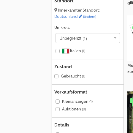
Standort
gil
Ihr erkannter Standort:
Deutschland
(ändern)
Umkreis:
Unbegrenzt
(1)
Italien
(1)
Me
Zustand
zu
Gebraucht
(1)
Verkaufsformat
Kleinanzeigen
(1)
Auktionen
(0)
Details