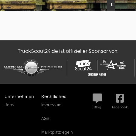
t
a
u
s
w
ä
h
TruckScout24.de ist offizieller Sponsor von:
l
e
n
J
e
t
Unternehmen
Rechtliches
z
t
Jobs
Impressum
Blog
Facebook
i
n
AGB
f
o
Marktplatzregeln
r