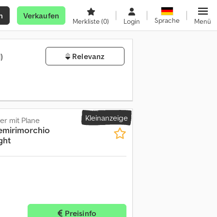
n
Verkaufen
Sprache
Merkliste
(0)
Login
Menü
1)
Relevanz
Kleinanzeige
er mit Plane
emirimorchio
ght
Preisinfo