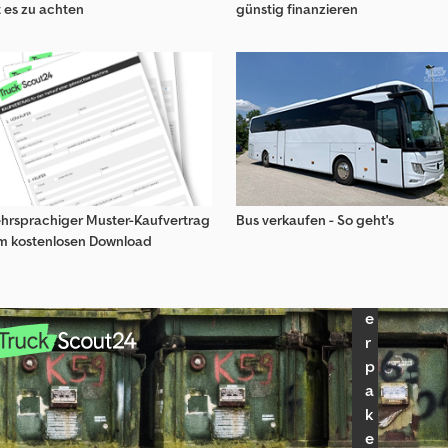
t es zu achten
günstig finanzieren
a
n
f
r
a
g
e
n
H
hrsprachiger Muster-Kaufvertrag
Bus verkaufen - So geht's
ä
m kostenlosen Download
n
d
l
e
r
p
a
k
e