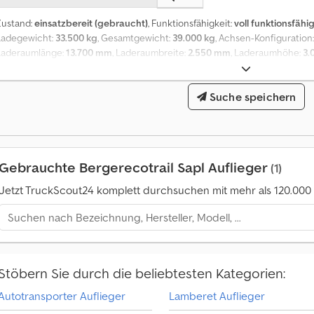
Zustand:
einsatzbereit (gebraucht)
, Funktionsfähigkeit:
voll funktionsfähi
Ladegewicht:
33.500 kg
, Gesamtgewicht:
39.000 kg
, Achsen-Konfiguration
Laderaumlänge:
13.700 mm
, Laderaumbreite:
2.550 mm
, Laderaumhöhe:
3.
445.45 r 19.5
, Farbe:
Dunkelrot
, Baujahr:
2017
, Ausstattung:
ABS
, Sem Berge
Mega-Volumen, leichter Rahmen, Leergewicht 5.300 kg, 3 Achsen mit Sche
Suche speichern
Plane mit hydraulisch höhenverstellbarem Dach von 2,90 m bis 3,05 m wäh
(Edschaverdeck), befahrbarer Multiplexboden, Bodenösen/Binderinge, Bauj
24 Euro-Paletten, ausländisches Fahrzeug bereits für die italienische Zu
INTERDRIVE SRL – PARMA Dsdpfxjwg E Tvs Aixeck
Gebrauchte Bergerecotrail Sapl Auflieger
(1)
Jetzt TruckScout24 komplett durchsuchen mit mehr als 120.00
Stöbern Sie durch die beliebtesten Kategorien:
M
Autotransporter Auflieger
Lamberet Auflieger
o
n