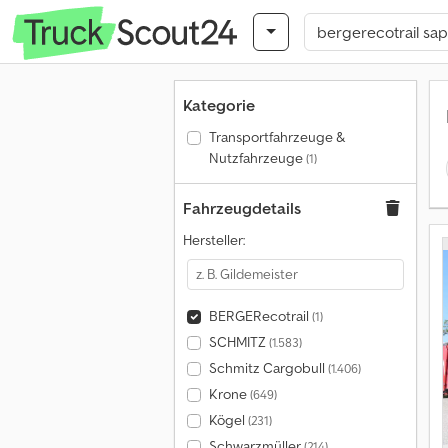
Kategorie
Transportfahrzeuge &
Nutzfahrzeuge
(1)
Fahrzeugdetails
Hersteller:
BERGERecotrail
(1)
SCHMITZ
(1.583)
Schmitz Cargobull
(1.406)
Krone
(649)
Kögel
(231)
Schwarzmüller
(214)