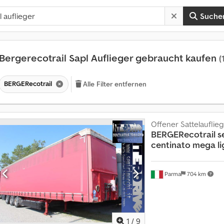
Suche
Bergerecotrail Sapl Auflieger gebraucht kaufen
(
BERGERecotrail
Alle Filter entfernen
Offener Sattelauflieg
BERGERecotrail
s
centinato mega li
Parma
704 km
1
/
9