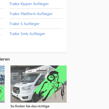
Trailor Kipper Auflieger
Trailor Plattform Auflieger
Trailor S Auflieger
Wechselfahrgestell
Trailor Smb Auflieger
Schmitz Cargobull Plattform Auflieger
Trailor Sonderauflieger
hmitz Cargobull Skl Auflieger
Trailor Syy Auflieger
ieren
Schmitz Cargobull Viehtransporter Auflieger
So finden Sie das richtige