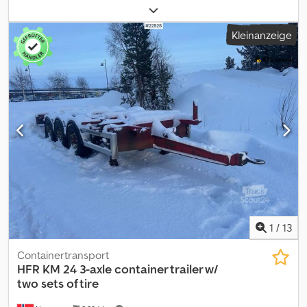
Leergewicht: 5920 kg. Unser gesamtes Fahrzeugangebot finden
Sie unter . Finanzierung gewünscht? Mit unseren Value Added
Kleinanzeige
Service bieten wir Ihnen individuelle Finanzierungsmöglichkeiten,
Full Service- und Telematik-Dienstleistungen. Wir beraten Sie
gerne. Dodpfjy Rwg Ajx Akweck
1
/
13
Containertransport
HFR
KM 24 3-axle container trailer w/
two sets of tire