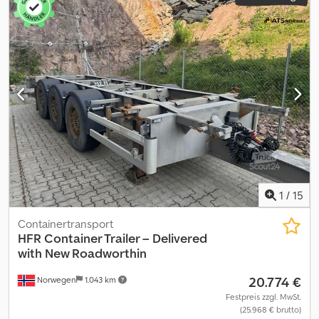
1
/
15
Containertransport
HFR
Container Trailer – Delivered
with New Roadworthin
20.774 €
Norwegen
1.043 km
Festpreis zzgl. MwSt.
(25.968 € brutto)