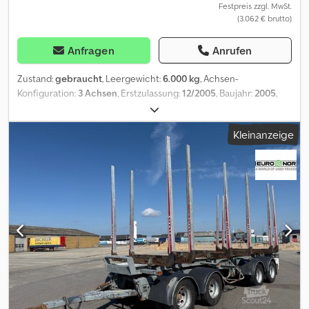
Festpreis zzgl. MwSt.
(3.062 € brutto)
Anfragen
Anrufen
Zustand:
gebraucht
, Leergewicht:
6.000 kg
, Achsen-
Konfiguration:
3 Achsen
, Erstzulassung:
12/2005
, Baujahr:
2005
,
Leergewicht: 6000kg. Unser gesamtes Fahrzeugangebot finden
Sie unter . Finanzierung gewünscht? Mit unseren Value Added
Kleinanzeige
Service bieten wir Ihnen individuelle Finanzierungsmöglichkeiten,
Full Service- und Telematik-Dienstleistungen. Wir beraten Sie
gerne. Dcsdsyb Uiuepfx Akwjk