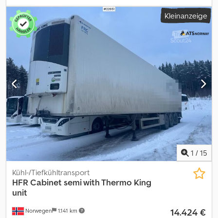
Luftfederung Reifen (siehe Bilder) Innenlänge: ca. 1.335 cm
Kleinanzeige
Innenhöhe: ca. 276 cm Länge: 1402 cm Breite: 260 cm Radstand:
131/131 cm Eigengewicht: 9360 cm Maximale Nutzlast: 35.640 kg
Werkzeugschrank Kerbe an der linken Seite des Gehäuses, wie
auf den Bildern zu sehen. Beschreibung : Djdpfezqra Usx Akwsck
2015 HFR-Schrank, halbautomatischer Wochenbetrieb. Es verfügt
über eine Thermo King Kühl-/Gefrierkombination. Kann innerhalb
kurzer Zeit geliefert werden. Tuf: Ja EU-goedgekeurd naar:
30.04.2027 Eigengewicht: 9360 Payload: 35640 Model: Skapsemi
m/ Thermo King aggregat = Weitere Informationen = Wenden Sie
sich an ATS Norway, um weitere Informationen zu erhalten.
1
/
15
Kühl-/Tiefkühltransport
HFR
Cabinet semi with Thermo King
unit
14.424 €
Norwegen
1.141 km