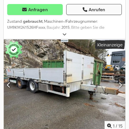
Anfragen
Anrufen
Zustand:
gebraucht
, Maschinen-/Fahrzeugnummer:
UH9KM241526HFxxxx
, Baujahr:
2015
, Bitte geben Sie die
Referenznummer auf Anfrage: 23869 Dedpozqk Ukefx Akwock
Technische Daten: Wird mit neuer HU übergeben Baujahr: 2015
Kleinanzeige
Luftfederung Bereifung (siehe Bilder) Länge: 991 cm Breite: 255
cm Radstand: 131/131 cm Eigengewicht: 3.900 kg Maximale
Nutzlast: 20.100 kg Werkzeugkasten Beschreibung: HFR
Containeranhänger, Baujahr 2015. Der Anhänger wird mit neuer
Hauptuntersuchung (HU) übergeben. Kurzfristig lieferbar. Tuf:
Nein EU-goedgekeurd naar: 24.04.2026 Eigengewicht: 3900
Payload: 20100 Breite: 255 Lengte: 991 Model: Containerhenger -
Leveres eu-godkjent = Weitere Informationen = Wenden Sie sich
an ATS Norway, um weitere Informationen zu erhalten.
1
/
15