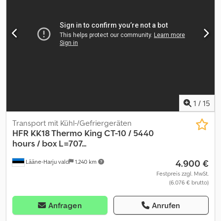
2.600 mm / 4.150 mm Gewichte: Gesamt/Leer: 35.000 kg / 11.160 kg
Dedpfxsur U U Re Akwjck Federungsart: Luftfederung Bremse:
Trommel Lenkung: gelenkt = Weitere Informationen = Federung:
Luftfederung Hinterachse: gelenkt Leermasse: 11.160 kg Nutzlast:
23.840 kg Zulässiges Gesamtgewicht: 35.000 kg
1
/
15
Transport mit Kühl-/Gefriergeräten
HFR
KK18 Thermo King CT-10 / 5440
hours / box L=707...
4.900 €
Lääne-Harju vald
1.240 km
Festpreis zzgl. MwSt.
(6.076 € brutto)
Anfragen
Anrufen