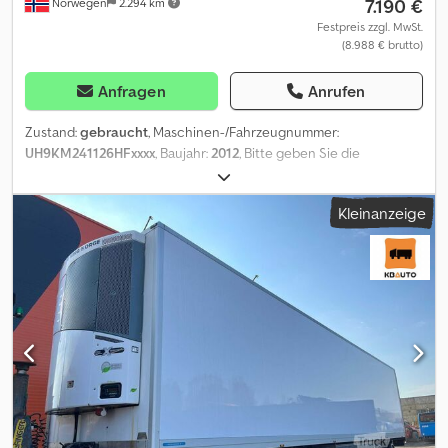
7.190 €
Norwegen
2.294 km
Festpreis zzgl. MwSt.
(8.988 € brutto)
Anfragen
Anrufen
Zustand:
gebraucht
, Maschinen-/Fahrzeugnummer:
UH9KM241126HFxxxx
, Baujahr:
2012
, Bitte geben Sie die
Referenznummer auf Anfrage: 22528 Spezifikationen: Modelljahr
2012 3 Achsen Dsdpfszqk Tyox Akwjck Länge 991 cm
Kleinanzeige
Nettogewicht: 4620 kg Maximale Nutzlast: 19380 kg Reifen (siehe
Bilder) Winterreifen Lieferung nach Vereinbarung Beschreibung:
2012 HFR KM 24 3-Achs-Anhänger mit zwei Reifensätzen.
Lieferung nach Vereinbarung. Tuf: Nein EU-goedgekeurd naar:
23.01.2026 Eigengewicht: 4620 Payload: 19380 Model: KM 24 3-
akslet henger m/ to sett dekk. Blir EU-godkjent før salg! = Weitere
Informationen = Wenden Sie sich an ATS Norway, um weitere
Informationen zu erhalten.