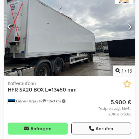
Informationen = Eigengewicht: 10.060 kg Nutzlast: 31.940 kg
Gesamtgewicht (zGG): 42.000 kg
1
/
15
Kofferaufbau
HFR
SK20 BOX L=13450 mm
5.900 €
Lääne-Harju vald
1.240 km
Festpreis zzgl. MwSt.
(7.316 € brutto)
Anfragen
Anrufen