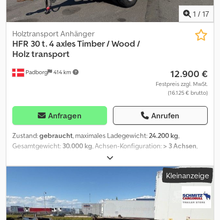
1
/
17
Holztransport Anhänger
HFR
30 t. 4 axles Timber / Wood /
Holz transport
12.900 €
Padborg
414 km
Festpreis zzgl. MwSt.
(16.125 € brutto)
Anfragen
Anrufen
Zustand:
gebraucht
, maximales Ladegewicht:
24.200 kg
,
Gesamtgewicht:
30.000 kg
, Achsen-Konfiguration:
> 3 Achsen
,
Erstzulassung:
11/2011
, Ausstattung:
ABS
, Hersteller: HFR Dsdpfxew
N Uuyo Akwock Modell: 30 t, 4 Achsen Holztransport Baujahr: 2011
Kleinanzeige
Zustand: Gut Seriennummer: UH9PX301125HF1141 Ref.-Nr.: 7949
Erstzulassung: 25.11.2011 Zuletzt gesehen: 10.12.2024
Scheibenbremse: ? ABS: ? Hinterachsen: BPW Federung:
Luftfederung Reifengröße: 265 / 70R19,5 Restprofil (%): 100 - 100 -
80 - 100 % Gesamtgewicht: 30.000 kg Eigengewicht: 5.800 kg