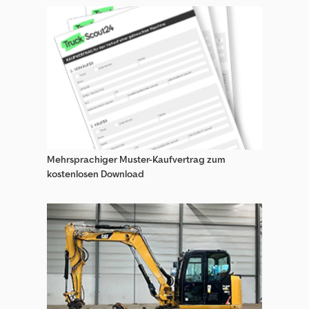
Hrd Anhänger
Humbaur Anhänger
Humbaur Ha Anhänger
Humbaur Hm Anhänger
Humbaur Hn Anhänger
Humbaur Huk Anhänger
Mehrsprachiger Muster-Kaufvertrag zum
Humer Anhänger
kostenlosen Download
Hüffermann Anhänger
Hüffermann Anhänger Holztransport
Hüffermann Anhänger Wechselfahrgestell
Hüffermann Har Anhänger