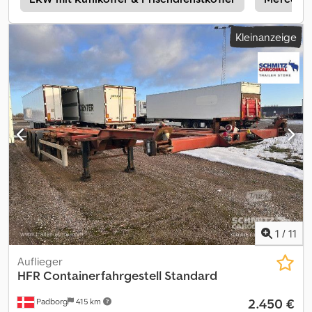
Seite des Aufbaus befindet sich eine Delle, siehe Bilder.Kurzfristig
lieferbar. Dsdjzqrazspfx Akweck Tuf: Ja EU-goedgekeurd naar:
Kleinanzeige
30.06.2027 Eigengewicht: 9000 Payload: 36000 Model: Skapsemi
m/ Thermo king aggregat = Weitere Informationen = Wenden Sie
sich an ATS Norway, um weitere Informationen zu erhalten.
1
/
11
Auflieger
HFR
Containerfahrgestell Standard
2.450 €
Padborg
415 km