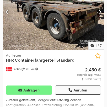
Nutzlast: 24.200 kg Innenlänge: 7.400 mm
1
/
7
Auflieger
HFR
Containerfahrgestell Standard
2.450 €
Padborg
415 km
Festpreis zzgl. MwSt.
(3.062 € brutto)
Anfragen
Anrufen
Zustand:
gebraucht
, Leergewicht:
5.920 kg
, Achsen-
Konfiguration:
3 Achsen
, Erstzulassung:
11/2010
, Baujahr:
2010
,