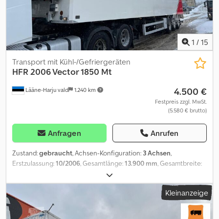
Gesamtgewicht: 18.000 kg Ladebordwand: ZEPRO ZHD 2000-155
MA, 2.000 kg Aufbauhersteller: Thermoking
1
/
15
Transport mit Kühl-/Gefriergeräten
HFR
2006 Vector 1850 Mt
4.500 €
Lääne-Harju vald
1.240 km
Festpreis zzgl. MwSt.
(5.580 € brutto)
Anfragen
Anrufen
Zustand:
gebraucht
, Achsen-Konfiguration:
3 Achsen
,
Erstzulassung:
10/2006
, Gesamtlänge:
13.900 mm
, Gesamtbreite:
2.600 mm
, Baujahr:
2006
, Zusätzliche Informationen: Marke: HFR
Modell: 2006 Aufbau: Kühlkoffer (Carrier Vector 1850Mt – 14.518
Kleinanzeige
Betriebsstunden) Baujahr: 10.2006 Federung: Luft Djdpjur Uiusfx
Akwjck Bremsen: Trommel Abmessungen (L/B): 13.900 mm / 2.600
mm Gewichte: Gesamt/Leer: 42.000 kg / 10.060 kg = Weitere