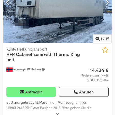
Bremsen müssen gewechselt werden, um die EU-Zulassung zu
erhalten. Es sollten zusätzliche Kosten einkalkuliert werden.
Lieferbereit. Km: 1 Dcodpszqlx Dsfx Akwsk Tuf: Nein EU-
goedgekeurd naar: 19.10.2025 Eigengewicht: 5100 Totale gewicht:
18000 Payload: 12900 Breite: 255 Lengte: 989 Model: 2 akslet
galvanisert planhenger m/ nedfellbare sidelemmer = Weitere
Informationen = Wenden Sie sich an ATS Norway, um weitere
1
/
15
Informationen zu erhalten.
Kühl-/Tiefkühltransport
HFR
Cabinet semi with Thermo King
unit.
14.424 €
Norwegen
1.141 km
Festpreis zzgl. MwSt.
(18.030 € brutto)
Anfragen
Anrufen
Zustand:
gebraucht
, Maschinen-/Fahrzeugnummer:
UH9SL241525HFxxxx
, Baujahr:
2015
, Bitte geben Sie die
Referenznummer auf Anfrage: 22653 Spezifikationen: Modell 2015