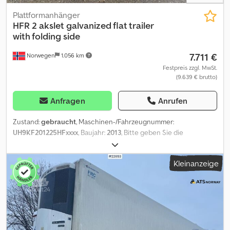
Plattformanhänger
HFR
2 akslet galvanized flat trailer
with folding side
7.711 €
Norwegen
1.056 km
Festpreis zzgl. MwSt.
(9.639 € brutto)
Anfragen
Anrufen
Zustand:
gebraucht
, Maschinen-/Fahrzeugnummer:
UH9KF201225HFxxxx
, Baujahr:
2013
, Bitte geben Sie die
Referenznummer auf Anfrage: 23418 Spezifikationen: Modell 2013
Nicht EU-zugelassen Letzte EU-Zulassung bis: 19.10.25
Kleinanzeige
Reparaturobjekt Bremsen müssen gewechselt werden, um die
EU-Zulassung zu erhalten 2 Achsen Klappbare Bordwände Reifen
(siehe Bilder) Galvanisierter Anhänger Rückfahrlichter
Lieferbereit Beschreibung: Wir haben einen galvanisierten
Planenanhänger HFR mit 2 Achsen und klappbaren Bordwänden
aus dem Jahr 2013 zum Verkauf. Der Anhänger wird als
Reparaturobjekt verkauft, da er nicht EU-zugelassen ist. Die