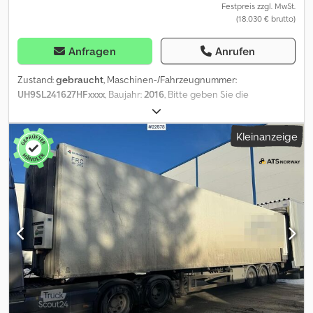
Festpreis zzgl. MwSt.
(18.030 € brutto)
Anfragen
Anrufen
Zustand:
gebraucht
, Maschinen-/Fahrzeugnummer:
UH9SL241627HFxxxx
, Baujahr:
2016
, Bitte geben Sie die
Referenznummer auf Anfrage: 22651 Spezifikationen: EU-
Zulassung bis 19.03.2027 Modell 2016 Luftfederung Reifen (siehe
Kleinanzeige
Bilder) Länge: 1402 cm Breite: 260 cm Radstand: 131/131 cm
Leergewicht: 9.860 kg Thermo King-Gerät Innenlänge: ca. 1332
cm Innenhöhe: ca. 268 cm Werkzeugschrank Beschreibung: HFR-
Schrankteil aus dem Jahr 2016 mit Thermo King-Kühlaggregat.
Der Anhänger ist wöchentlich im Einsatz und bis März 2027 von
der EU zugelassen. Kann innerhalb kurzer Zeit geliefert werden.
Tuf: Ja EU-goedgekeurd naar: 19.03.2027 Eigengewicht: 9860
Payload: 35140 Model: Skapsemi m/ Thermo King aggregat
Dcedpezqra Isfx Akwjk = Weitere Informationen = Wenden Sie
sich an ATS Norway, um weitere Informationen zu erhalten.