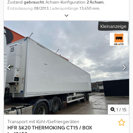
Zustand:
gebraucht
, Achsen-Konfiguration:
2 Achsen
,
Erstzulassung:
08/2013
, Laderaumlänge:
13.450 mm
,
Laderaumbreite:
2.490 mm
, Laderaumhöhe:
2.650 mm
,
Gesamtlänge:
13.550 mm
, Gesamtbreite:
2.600 mm
, Gesamthöhe:
Kleinanzeige
4.100 mm
, Federung:
Luft
, Baujahr:
2013
, Zusätzliche
Informationen: Marke: HFR Modell: SK20 2-Achser Aufbau: Koffer
geschlossen (Koffer L=13.450 / B=2.495 / H=2.652 mm) Baujahr:
08.2013 Federung: Luftfederung Bremsen: Trommelbremse
Abmessungen: L/B/H: 13.550 mm / 2.600 mm / 4.100 mm Gewichte:
Gesamt/leer: 35.000 kg / 11.240 kg Federungsart: Luftfederung
Bremsen: Scheibenbremsen Dsdeutb T Nspfx Akwock
Federungsart: Luftfederung Bremsen: Scheibenbremsen
Lenkung: Nachlaufgelenkte Achse = Weitere Informationen =
Federung: Luftfederung Hinterachse: Nachlaufgelenkt
Leergewicht: 11.240 kg Nutzlast: 23.760 kg Gesamtgewicht: 35.000
kg
1
/
15
Transport mit Kühl-/Gefriergeräten
HFR
SK20 THERMOKING CT15 / BOX