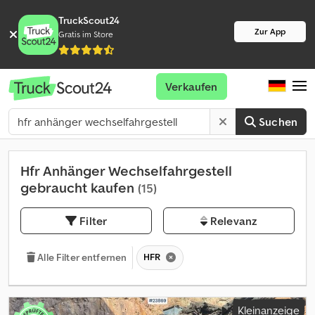
TruckScout24
Zur App
Gratis im Store
Verkaufen
Suchen
Hfr Anhänger Wechselfahrgestell
gebraucht kaufen
(15)
Filter
Relevanz
HFR
Alle Filter entfernen
Kleinanzeige