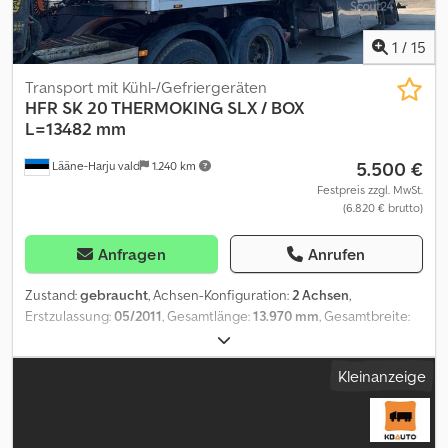
1
/
15
Transport mit Kühl-/Gefriergeräten
HFR
SK 20 THERMOKING SLX / BOX
L=13482 mm
5.500 €
Lääne-Harju vald
1.240 km
Festpreis zzgl. MwSt.
(6.820 € brutto)
Anfragen
Anrufen
Zustand:
gebraucht
, Achsen-Konfiguration:
2 Achsen
,
Erstzulassung:
05/2011
, Gesamtlänge:
13.970 mm
, Gesamtbreite:
2.600 mm
, Gesamthöhe:
4.150 mm
, Federung:
Luft
, Baujahr:
2011
,
Zusätzliche Informationen: Marke: HFR Modell: SK 20 Aufbau:
Kleinanzeige
Kühlkoffer (Thermoking SLX Spectrum – 15.919 Betriebsstunden /
Koffermaße L=13.482 mm / B=2.510 mm / H=2.649 mm) Baujahr:
05.2011 Fahrgestellnummer: ...5HF1035 Federung: Luftfederung
Bremsen: Trommelbremsen Abmessungen: L/B/H: 13.975 mm /