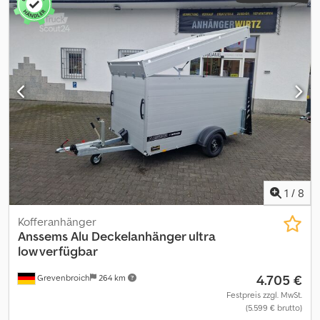
über 850 Neuanhänger auf Lager über 100 gebrauchte Anhänger
ständig im Angebot mit umfangreichem Zubehör auf Lager
unverbindliches Beispiel: ALUBOXX Deckelanhänger GTB 1500
VT3 Ultra Low 301x151x153cm LED black deal Modell 2025
Deckelanhänger GTB 1500 VT3 301x151x153 cm 1500kg gebremst
Tieflader Einachs V Fahrgestell ultra low, Bereifung 185/60 R 12
Stahlfelge black, Aufbau erhöhte Alubordwände inkl. Zurrsystem
mit Ringösen, Deckel abschließbar mit Reling und Hebehilfe,
Heckrampe abschließbar abnehmbar, LED Beleuchtung, Stützrad,
Heckstützen..... Optionen 100km/H Tuning +299,- Reserverad mit
Halter 299,- Motorrad Halterung ab 109,- Telefonische Bestellung
zu unseren Öffnungszeiten MO. - FR. 08. 00 - 12. 30 UHR 14. 00 - 18.
00 UHR oder rund um die Uhr über unseren Onlineshop auf
1
/
8
trailershop de Crodpfx Abjzl Hlue Hsf 07-26 Artikel Nr.: 1.10.1.1207.11
Kofferanhänger
Anssems
Alu Deckelanhänger ultra
low verfügbar
4.705 €
Grevenbroich
264 km
Festpreis zzgl. MwSt.
(5.599 € brutto)