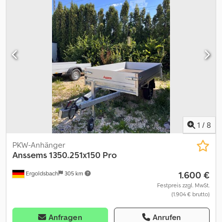
PLANEN ANHÄNGER GTT 2000 301X151X150CM PLANE GRAU
SCHRÄG (M) 2000KG AKTION Tieflader offener Kasten GTT 2000
301x151x30cm Tandem Tieflader Fahrgestell gebremst mit V
Deichsel durchgehend, Alubordwände eloxiert, Spriegel Stahl mit
Plane ( aero) für Innenhöhe 150cm lose zur Selbstmontage, Sieke
für Zurrösen innen und aussen, Zurrösen aussen feststehend,
moderne 12V Beleuchtung Stecker 13 Pol., Stützrad..... viele
Varianten sofort verfügbar Verkauf telefonisch oder mit Termin
vor Ort zu unseren Öffnungszeiten Öffnungszeiten Verkauf : MO.
- FR. 08. 00 - 12. 30 UHR & 14. 00 - 18. 00 UHR oder rund um die Uhr
über unseren Onlineshop auf trailershop de Csdpfx Abszpwp So
Horf Inhalt und Bilder unterliegen dem Urheberrecht - Logos
1
/
8
Markenschutz 07/26
PKW-Anhänger
Anssems
1350.251x150 Pro
1.600 €
Ergoldsbach
305 km
Festpreis zzgl. MwSt.
(1.904 € brutto)
Anfragen
Anrufen