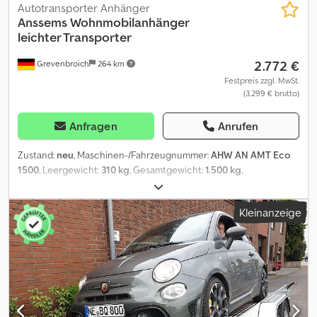
Autotransporter Anhänger
Anssems
Wohnmobilanhänger
leichter Transporter
2.772 €
Grevenbroich
264 km
Festpreis zzgl. MwSt.
(3.299 € brutto)
Anfragen
Anrufen
Zustand:
neu
, Maschinen-/Fahrzeugnummer:
AHW AN AMT Eco
1500
, Leergewicht:
310 kg
, Gesamtgewicht:
1.500 kg
,
Laderaumlänge:
4.000 mm
, Laderaumbreite:
1.880 mm
, Baujahr:
2026
, ANHÄNGERWIRTZ der online Abholmarkt für Ihren neuen
Kleinanzeige
Anhänger bietet starke Markenfabrikate! Cedpfszp Uqmsx Ab Hjrf
über 850 Neuanhänger auf Lager über 130 gebrauchte
Anhänger ständig im Angebot unverbindliches Beispiel: Rubrik
Auto-Fahrzeugtransporter Fahrzeugtransporter AMT 1500 ECO
400x188x18cm 1500kg gebremst Tandem Tieflader V Fahrgestell,
Alu Fahrschienen gelocht, Alu Seitenwände, lange Alu
Auffahrrampen in Schubladen, Zurrpunkte, Stützen mit