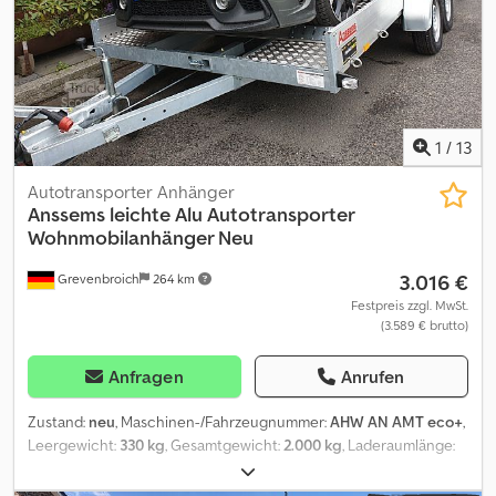
Drehhalterung, Stützrad .... Nur Online erhältlich ! Verkauf
telefonisch oder online über trailershop de MO. - FR. 08.00 - 12.30
UHR & 14.00 - 18.00 UHR Inhalt und Bilder unterliegen dem
Urheberrecht - Logos Markenschutz 07/26 1.20.1.0106.01
1
/
13
Autotransporter Anhänger
Anssems
leichte Alu Autotransporter
Wohnmobilanhänger Neu
3.016 €
Grevenbroich
264 km
Festpreis zzgl. MwSt.
(3.589 € brutto)
Anfragen
Anrufen
Zustand:
neu
, Maschinen-/Fahrzeugnummer:
AHW AN AMT eco+
,
Leergewicht:
330 kg
, Gesamtgewicht:
2.000 kg
, Laderaumlänge:
4.000 mm
, Laderaumbreite:
1.800 mm
, Baujahr:
2026
, Die große
Auswahl an neuen Wohnmobilanhänger direkt von