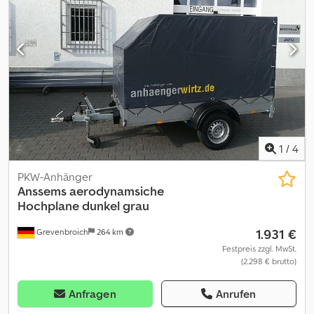
2000KG AKTION Tieflader offener Kasten GTT 2000
301x151x30cm Tandem Tieflader Fahrgestell gebremst mit V
Deichsel durchgehend, Alubordwände eloxiert, Spriegel Stahl mit
Plane ( aero) für Innenhöhe 150cm lose zur Selbstmontage, Sieke
für Zurrösen innen und aussen, Zurrösen aussen feststehend,
moderne 12V Beleuchtung Stecker 13 Pol., Stützrad..... viele
Varianten sofort verfügbar Verkauf telefonisch oder mit Termin
vor Ort zu unseren Öffnungszeiten Öffnungszeiten Verkauf : MO.
- FR. 08. 00 - 12. 30 UHR & 14. 00 - 18. 00 UHR oder rund um die Uhr
über unseren Onlineshop auf trailershop de Inhalt und Bilder
1
/
4
unterliegen dem Urheberrecht - Logos Markenschutz 07/26
PKW-Anhänger
Anssems
aerodynamsiche
Hochplane dunkel grau
1.931 €
Grevenbroich
264 km
Festpreis zzgl. MwSt.
(2.298 € brutto)
Anfragen
Anrufen