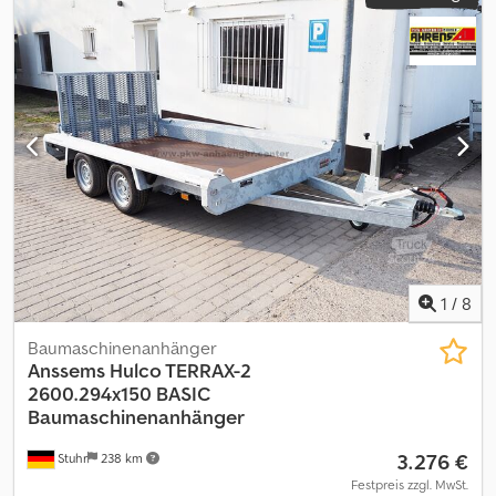
1
/
8
Baumaschinenanhänger
Anssems
Hulco TERRAX-2
2600.294x150 BASIC
Baumaschinenanhänger
3.276 €
Stuhr
238 km
Festpreis zzgl. MwSt.