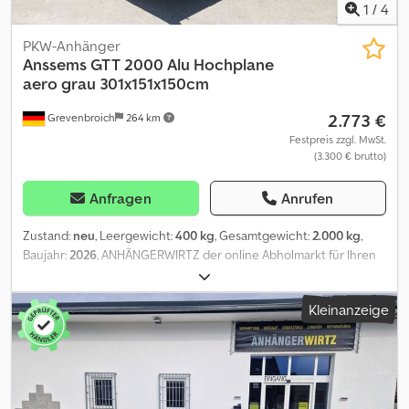
1
/
4
PKW-Anhänger
Anssems
GTT 2000 Alu Hochplane
aero grau 301x151x150cm
2.773 €
Grevenbroich
264 km
Festpreis zzgl. MwSt.
(3.300 € brutto)
Anfragen
Anrufen
Zustand:
neu
, Leergewicht:
400 kg
, Gesamtgewicht:
2.000 kg
,
Baujahr:
2026
, ANHÄNGERWIRTZ der online Abholmarkt für Ihren
neuen Anhänger bietet starke Markenfabrikate! über 700
Neuanhänger auf Lager über 130 gebrauchte Anhänger ständig
Kleinanzeige
im Angebot Verkauf rund um die Uhr über unseren Onlineshop
auf trailershop de unverbindliches Beispiel: Aktion ALULINER
PLANEN ANHÄNGER GTT 2000 301X151X150CM PLANE GRAU
SCHRÄG (M) 2000KG AKTION Tieflader offener Kasten GTT 2000
301x151x30cm Tandem Tieflader Fahrgestell gebremst mit V
Deichsel durchgehend, Alubordwände eloxiert, Spriegel Stahl mit