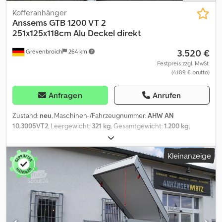
Kofferanhänger
Anssems
GTB 1200 VT 2
251x125x118cm Alu Deckel direkt
3.520 €
Grevenbroich
264 km
Festpreis zzgl. MwSt.
(4.189 € brutto)
Anfragen
Anrufen
Zustand:
neu
, Maschinen-/Fahrzeugnummer:
AHW AN
10.3005VT2
, Leergewicht:
321 kg
, Gesamtgewicht:
1.200 kg
,
Laderaumlänge:
2.510 mm
, Laderaumbreite:
1.260 mm
,
Laderaumhöhe:
1.180 mm
, Baujahr:
2026
, Bei ANHÄNGERWIRTZ
Kleinanzeige
viele Modelle online verfügbar Bequem und rund um die Uhr
Online kaufen auf trailershop Selbst abholen oder liefern
lassen. Der online Abholmarkt für Ihren neuen Anhänger bietet
starke Markenfabrikate! über 850 Neuanhänger auf Lager über
130 gebrauchte Anhänger ständig im Angebot. unverbindliches
Beispiel: jetzt bestellen auf trailershop Crjdpfxjzl Hk Rs Ab Hef
Deckelanhänger GTB 1200 VT2 251x126x118 cm 1200 kg gebremst