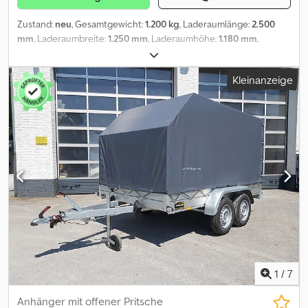
Zustand:
neu
, Gesamtgewicht:
1.200 kg
, Laderaumlänge:
2.500
mm
, Laderaumbreite:
1.250 mm
, Laderaumhöhe:
1.180 mm
,
Baujahr:
2026
, AKTION Deckel Anhänger viel Funktion in einem.
für alle lagernden Anhänger! Der online Abholmarkt für Ihren
Kleinanzeige
neuen Anhänger bietet starke Markenfabrikate direkt zum
mitnehmen! über 850 Neuanhänger auf Lager über 100
gebrauchte Anhänger ständig im Angebot mit umfangreichem
Zubehör auf Lager unverbindliches Beispiel: Deckelanhänger
GTB 1200 VT2 251x126x118 cm 1200 kg gebremst Tieflader Einachs
V Fahrgestell, Aufbau erhöhte Alubordwände inkl. Zurrsystem mit
Ringösen, Deckel abschließbar mit Reling und Hebehilfe,
Heckrampe abschließbar abnehmbar, Stützrad, Heckstützen.....
Gesamthöhe 190cm Telefonische Bestellung zu unseren
Öffnungszeiten MO. - FR. 08. 00 - 12. 30 UHR Crsdpfx Ajzq E N
Aeb Hjf 14. 00 - 18. 00 UHR oder rund um die Uhr über unseren
Onlineshop auf trailershop de 10.3005VT2 08-26
1
/
7
Anhänger mit offener Pritsche