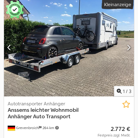
Kleinanzeige
ANHÄNGERWIRTZ direkt hinters Wohnmobil Verkauf telefonisch
oder mit Abholtermin zu Öffnungszeiten GREVENBROICH
Öffnungszeiten:MO. - FR. 08.00 - 12.30 UHR \ 14.00 - 18.00 UHR SA. &
SO. geschlossen Cedpfxjzp Uqge Ab Horf oder rund um die Uhr
über unseren trailershop de Inhalt und Bilder unterliegen dem
Urheberrecht - Logos Markenschutz 07/26 1.20.1.0206.01
1
/
3
Autotransporter Anhänger
Anssems
leichter Wohnmobil
Anhänger Auto Transport
2.772 €
Grevenbroich
264 km
Festpreis zzgl. MwSt.