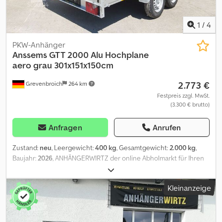
Halter 299,- Crjdpfx Aezpww Njb Hsf Motorrad Halterung ab 109,-
Telefonische Bestellung zu unseren Öffnungszeiten MO. - FR. 08.
00 - 12. 30 UHR 14. 00 - 18. 00 UHR oder rund um die Uhr über
1
/
4
unseren Onlineshop auf trailershop de 07-26 Artikel Nr.: 1.10.1.1207.11
PKW-Anhänger
Anssems
GTT 2000 Alu Hochplane
aero grau 301x151x150cm
2.773 €
Grevenbroich
264 km
Festpreis zzgl. MwSt.
(3.300 € brutto)
Anfragen
Anrufen
Zustand:
neu
, Leergewicht:
400 kg
, Gesamtgewicht:
2.000 kg
,
Baujahr:
2026
, ANHÄNGERWIRTZ der online Abholmarkt für Ihren
neuen Anhänger bietet starke Markenfabrikate! über 850
Neuanhänger auf Lager über 130 gebrauchte Anhänger ständig
Kleinanzeige
im Angebot Verkauf rund um die Uhr über unseren Onlineshop
auf trailershop de Credpfxezpwwve Ab Hef unverbindliches
Beispiel: Aktion solange der Vorrat reicht ! ALULINER PLANEN
ANHÄNGER GTT 2000 301X151X150CM PLANE GRAU SCHRÄG (M)