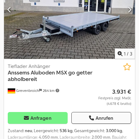
Plane ( aero) für Innenhöhe 150cm lose zur Selbstmontage, Sieke
für Zurrösen innen und aussen, Zurrösen aussen feststehend,
moderne 12V Beleuchtung Stecker 13 Pol., Stützrad..... viele
Varianten sofort verfügbar Verkauf telefonisch oder mit Termin
vor Ort zu unseren Öffnungszeiten Öffnungszeiten Verkauf : MO.
- FR. 08. 00 - 12. 30 UHR & 14. 00 - 18. 00 UHR oder rund um die Uhr
über unseren Onlineshop auf trailershop de Inhalt und Bilder
unterliegen dem Urheberrecht - Logos Markenschutz 07/26
1
/
3
Crsdpfjzcur Sox Ab Hef
Tieflader Anhänger
Anssems
Aluboden MSX go getter
abholbereit
3.931 €
Grevenbroich
264 km
Festpreis zzgl. MwSt.
(4.678 € brutto)
Anfragen
Anrufen
Zustand:
neu
, Leergewicht:
536 kg
, Gesamtgewicht:
3.000 kg
,
Laderaumlänge:
4.050 mm
, Laderaumbreite:
2.000 mm
, Baujahr: