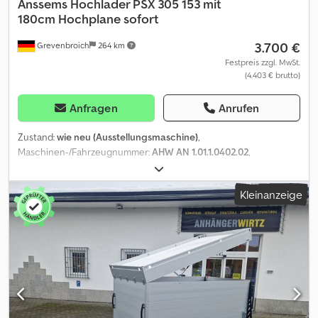
Anssems
Hochlader PSX 305 153 mit
180cm Hochplane sofort
3.700 €
Grevenbroich
264 km
Festpreis zzgl. MwSt.
(4.403 € brutto)
Anfragen
Anrufen
Zustand:
wie neu (Ausstellungsmaschine)
,
Maschinen-/Fahrzeugnummer:
AHW AN 1.01.1.0402.02
,
Gesamtgewicht:
2.500 kg
, Laderaumlänge:
3.050 mm
,
Laderaumbreite:
1.530 mm
, Laderaumhöhe:
1.800 mm
,
Kleinanzeige
ANHÄNGERWIRTZ der Abholmarkt für Ihren neuen Anhänger
bietet starke Markenfabrikate! über 850 Neuanhänger auf
Lager über 130 gebrauchte Anhänger ständig im Angebot
unverbindliches Beispiel: Ausstellungstrailer mit montierter
Hochplane abholbereit solange Vorrat reicht ! Hochlader offene
Pritsche 305x153x30cm Alubordwände ringsum klappbar , V-
Deichsel gebremst Tandemachsen. 2500kg Gesamtmasse inkl.
Plane budget dunkel grau und Gestell 180cm lose zur
Selbstmontage..... Verkauf rund um die Uhr über unseren