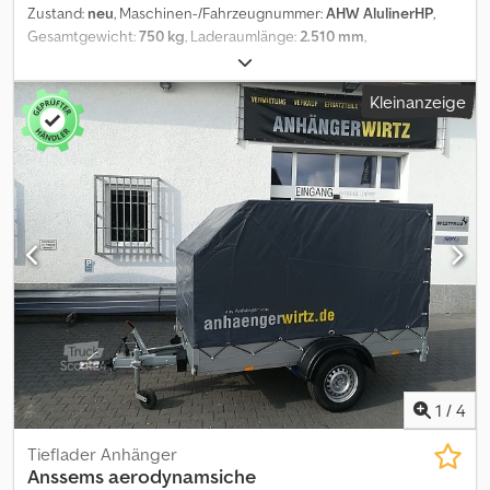
Zustand:
neu
, Maschinen-/Fahrzeugnummer:
AHW AlulinerHP
,
Gesamtgewicht:
750 kg
, Laderaumlänge:
2.510 mm
,
Laderaumbreite:
1.250 mm
, Laderaumhöhe:
1.500 mm
, Angebot
online Lieferzeit unverbindlich jetzt im unserem trailershop
Kleinanzeige
bestellen unter Artikel Nummer 10.1005+HPAERO150 Verkauf
telefonisch und nach Terminvereinbarung MO. - FR. 08.00 - 12.30
UHR & 14.00 - 18.00 UHR oder rund um die Uhr in unserem
trailershop Cjdpfx Abszpwwio Hsrf Optionen wie 100km/H möglich
gegen Aufpreis Bilder und Beschreibung dieser Werbeannonce
sind urheberrechtlich - Logos Markenrechtlich geschützt. 07.26
10.1005+HPAERO150
1
/
4
Tieflader Anhänger
Anssems
aerodynamsiche