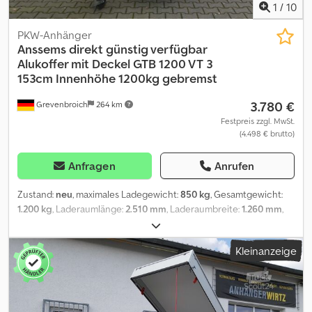
1
/
10
PKW-Anhänger
Anssems
direkt günstig verfügbar
Alukoffer mit Deckel GTB 1200 VT 3
153cm Innenhöhe 1200kg gebremst
3.780 €
Grevenbroich
264 km
Festpreis zzgl. MwSt.
(4.498 € brutto)
Anfragen
Anrufen
Zustand:
neu
, maximales Ladegewicht:
850 kg
, Gesamtgewicht:
1.200 kg
, Laderaumlänge:
2.510 mm
, Laderaumbreite:
1.260 mm
,
Laderaumhöhe:
1.530 mm
, direkt online kaufen auf trailershop
Bei ANHÄNGERWIRTZ viele Modelle online verfügbar Bequem
Kleinanzeige
und rund um die Uhr Online 24/7 kaufen Selbst abholen oder
liefern lassen 😊 Der online Abholmarkt für Ihren neuen
Anhänger bietet starke Markenfabrikate! über 850
Neuanhänger auf Lager über 130 gebrauchte Anhänger
ständig im Angebot. unverbindliches Beispiel: