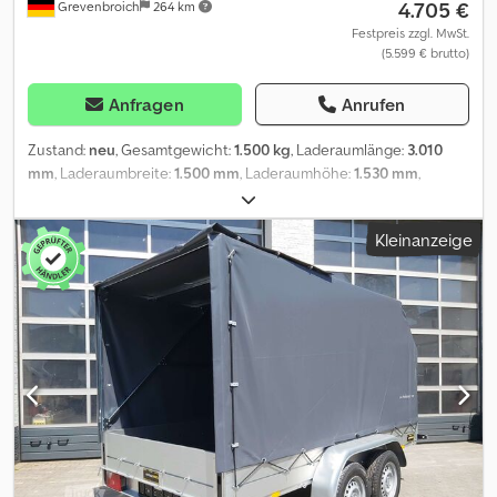
4.705 €
Grevenbroich
264 km
Festpreis zzgl. MwSt.
(5.599 € brutto)
Anfragen
Anrufen
Zustand:
neu
, Gesamtgewicht:
1.500 kg
, Laderaumlänge:
3.010
mm
, Laderaumbreite:
1.500 mm
, Laderaumhöhe:
1.530 mm
,
Baujahr:
2026
, AKTION Deckel Anhänger viel Funktion in einem. für
alle lagernden Anhänger! Der online Abholmarkt für Ihren neuen
Kleinanzeige
Anhänger bietet starke Markenfabrikate direkt zum mitnehmen!
über 850 Neuanhänger auf Lager über 100 gebrauchte Anhänger
ständig im Angebot mit umfangreichem Zubehör auf Lager
unverbindliches Beispiel: ALUBOXX Deckelanhänger GTB 1500
VT3 Ultra Low 301x151x153cm LED black deal Modell 2025
Deckelanhänger GTB 1500 VT3 301x151x153 cm 1500kg gebremst
Tieflader Einachs V Fahrgestell ultra low, Bereifung 185/60 R 12
Stahlfelge black, Aufbau erhöhte Alubordwände inkl. Zurrsystem
mit Ringösen, Deckel abschließbar mit Reling und Hebehilfe,
Heckrampe abschließbar abnehmbar, LED Beleuchtung, Stützrad,
Heckstützen..... Optionen 100km/H Tuning +299,- Reserverad mit