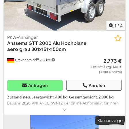
1
/
4
PKW-Anhänger
Anssems
GTT 2000 Alu Hochplane
aero grau 301x151x150cm
2.773 €
Grevenbroich
264 km
Festpreis zzgl. MwSt.
(3.300 € brutto)
Anfragen
Anrufen
Zustand:
neu
, Leergewicht:
400 kg
, Gesamtgewicht:
2.000 kg
,
Baujahr:
2026
, ANHÄNGERWIRTZ der online Abholmarkt für Ihren
neuen Anhänger bietet starke Markenfabrikate! über 850
Neuanhänger auf Lager über 130 gebrauchte Anhänger ständig
Kleinanzeige
im Angebot Verkauf rund um die Uhr über unseren Onlineshop
auf trailershop de unverbindliches Beispiel: Aktion ALULINER