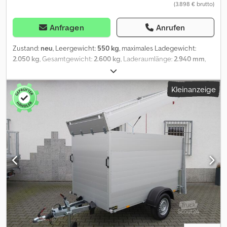
(3.898 € brutto)
Anfragen
Anrufen
Zustand:
neu
, Leergewicht:
550 kg
, maximales Ladegewicht:
2.050 kg
, Gesamtgewicht:
2.600 kg
, Laderaumlänge:
2.940 mm
,
Laderaumbreite:
1.500 mm
, Laderaumhöhe:
270 mm
, Reifengröße:
185/60r12
, *Baggertransporter* vom *Hersteller* HULCO Modell
Kleinanzeige
TERRAX-2 2600.294x150-BASIC. Als Serienausstattung hat der
Hulco-*Anssems* *Maschinentransporter* einen Holzboden,
Zurrösen, Auffahrklappe mit Federunterstüzung und Abstützung,
Schaufelablage, stabiler geschweißter Stahlrahmen, Stützrad und
eine V-Deichsel. Crjdpfsqwddhex Ab Hef Zubehör für *Anssems
Kippanhänger* wie Aufsatzwände, Gitteraufsatz, Werkzeugbox,
Zurrgurte, Netze und Anhängerschloß haben wir auch im
Angebot.