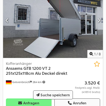
1
/
8
Kofferanhänger
Anssems
GTB 1200 VT 2
251x125x118cm Alu Deckel direkt
3.520 €
Grevenbroich
264 km
Festpreis zzgl. MwSt.
(4.189 € brutto)
Suche speichern
Anfragen
Anrufen