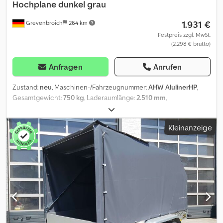
Hochplane dunkel grau
1.931 €
Grevenbroich
264 km
Festpreis zzgl. MwSt.
(2.298 € brutto)
Anfragen
Anrufen
Zustand:
neu
, Maschinen-/Fahrzeugnummer:
AHW AlulinerHP
,
Gesamtgewicht:
750 kg
, Laderaumlänge:
2.510 mm
,
Laderaumbreite:
1.250 mm
, Laderaumhöhe:
1.500 mm
, Angebot
online nur solange der Vorrat reicht! jetzt im unserem trailershop
Kleinanzeige
bestellen unter Artikel Nummer 10.1005+HPAERO150 Crodpfx
Aozpwv Sob Hsf Verkauf telefonisch und nach
Terminvereinbarung MO. - FR. 08.00 - 12.30 UHR & 14.00 - 18.00
UHR oder rund um die Uhr in unserem trailershop Optionen wie
100km/H möglich gegen Aufpreis Bilder und Beschreibung dieser
Werbeannonce sind urheberrechtlich - Logos Markenrechtlich
geschützt. 07.26 10.1005+HPAERO150