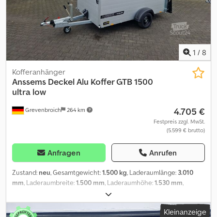
Onlineshop auf Crjdpfx Abezl Hlzo Hof Verkauf telefonisch:
MO. - FR. 08.00 - 12.30 UHR & 14.00 - 18.00 UHR einfach und
schnell rund um die Uhr über unseren Onlineshop auf trailershop
de Inhalt und Bilder unterliegen dem Urheberrecht - Logos
Markenschutz 07/26 1.01.1.0402.02
1
/
8
Kofferanhänger
Anssems
Deckel Alu Koffer GTB 1500
ultra low
4.705 €
Grevenbroich
264 km
Festpreis zzgl. MwSt.
(5.599 € brutto)
Anfragen
Anrufen
Zustand:
neu
, Gesamtgewicht:
1.500 kg
, Laderaumlänge:
3.010
mm
, Laderaumbreite:
1.500 mm
, Laderaumhöhe:
1.530 mm
,
Baujahr:
2026
, AKTION Deckel Anhänger viel Funktion in einem. für
alle lagernden Anhänger! Der online Abholmarkt für Ihren neuen
Kleinanzeige
Anhänger bietet starke Markenfabrikate direkt zum mitnehmen!