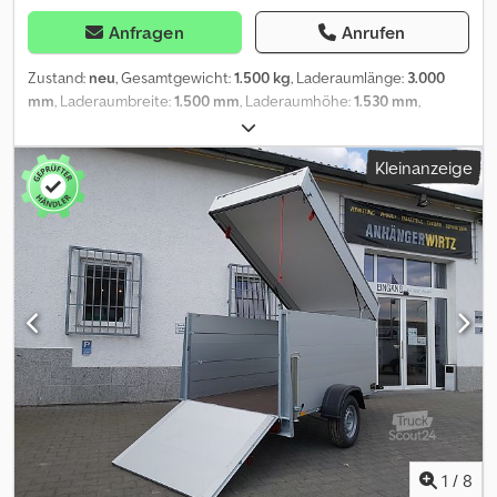
Anfragen
Anrufen
Zustand:
neu
, Gesamtgewicht:
1.500 kg
, Laderaumlänge:
3.000
mm
, Laderaumbreite:
1.500 mm
, Laderaumhöhe:
1.530 mm
,
Baujahr:
2026
, abholbereit nach Bestellung bei ANHÄNGERWIRTZ
im Städtedreick Düsseldorf - Köln - Mönchengladbach 07/26
Kleinanzeige
Credpfxozl Hlns Ab Hjf
1
/
8