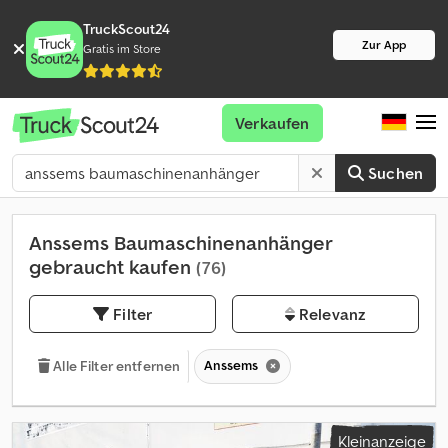
TruckScout24
Zur App
Gratis im Store
Verkaufen
Suchen
Anssems Baumaschinenanhänger
gebraucht kaufen
(76)
Filter
Relevanz
Anssems
Alle Filter entfernen
Kleinanzeige