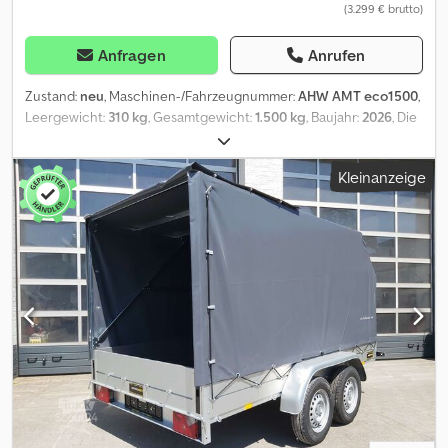
(3.299 € brutto)
Anfragen
Anrufen
Zustand:
neu
, Maschinen-/Fahrzeugnummer:
AHW AMT eco1500
,
Leergewicht:
310 kg
, Gesamtgewicht:
1.500 kg
, Baujahr:
2026
, Die
große Auswahl an neuen Wohnmobilanhänger auch direkt von
ANHÄNGERWIRTZ Credpfx Aozp Umbob Hjf jetzt Online kaufen
Kleinanzeige
auf trailershop de