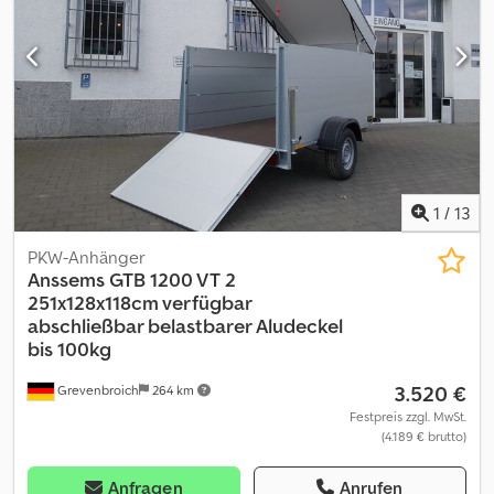
verschiedene Versionen verfügbar Deckelanhänger GTB 1200
VT3 251x126x153 cm 1200kg gebremst Tieflader Einachs V
Fahrgestell, Aufbau erhöhte Alubordwände inkl. Zurrsystem mit
Ringösen, Deckel abschließbar mit Reling und Hebehilfe,
Heckrampe abschließbar abnehmbar, Stützrad, Heckstützen.....
Rechnung ausgewiesene MwSt Garantie - Anhänger Händler seit
über 35 Jahren Verkauf telefonische Bestellannahme zu
unseren Öffnungszeiten Montags-Freitags Crjdpozrg R Rjfx Ab
Hef oder rund um die Uhr über unseren trailershop
1
/
13
Urheberrecht - Markenschutz GTB1200VT3 08/26
PKW-Anhänger
Anssems
GTB 1200 VT 2
251x128x118cm verfügbar
abschließbar belastbarer Aludeckel
bis 100kg
3.520 €
Grevenbroich
264 km
Festpreis zzgl. MwSt.
(4.189 € brutto)
Anfragen
Anrufen