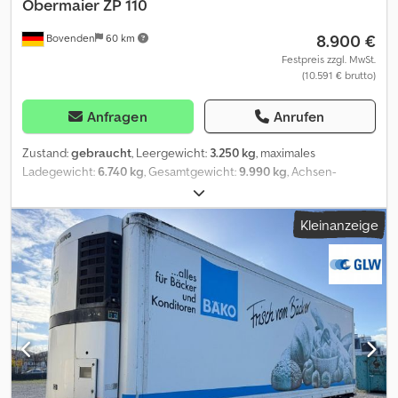
Obermaier
ZP 110
8.900 €
Bovenden
60 km
Festpreis zzgl. MwSt.
(10.591 € brutto)
Anfragen
Anrufen
Zustand:
gebraucht
, Leergewicht:
3.250 kg
, maximales
Ladegewicht:
6.740 kg
, Gesamtgewicht:
9.990 kg
, Achsen-
Konfiguration:
2 Achsen
, Erstzulassung:
06/1996
, nächste Prüfung
(TÜV):
07/2026
, Laderaumlänge:
8.000 mm
, Laderaumbreite:
2.490
Kleinanzeige
mm
, Laderaumhöhe:
780 mm
, Federung:
Blatt
, Reifengröße:
205/65R17.5
, Farbe:
Grün
, Kilometerstand:
1.001 km
, Getriebetyp:
Sonstige
, Fahrerkabine:
Sonstige
, Ausstattung:
ABS
,
Fahrzeugstandort: Bovenden, 2-Achsen, BPW Achsen,
Drehschemel, Blattfederung, ABS (Antiblockiersystem),
Verzurrösen, mechan. Rampen, seitl. Alu-Fahrschutz,
Zwillingsbereifung, Staukasten Aufbau: 2-Achs Tiefladeanhänger
mit mechanischen Auffahrrampen 2x BPW-Achsen,
Trommelbremsen! Rampenlänge ca. 2530mm! Der Anhänger hat
ein zulässiges Gesamtgewicht von 11.000kg ist aber zurzeit auf