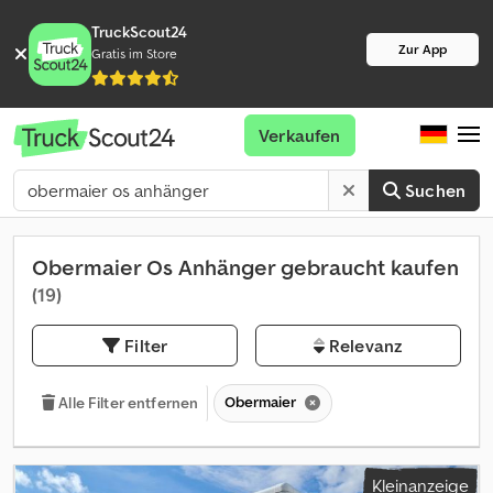
TruckScout24
Zur App
Gratis im Store
Verkaufen
Suchen
Obermaier Os Anhänger gebraucht kaufen
(19)
Filter
Relevanz
Obermaier
Alle Filter entfernen
Kleinanzeige