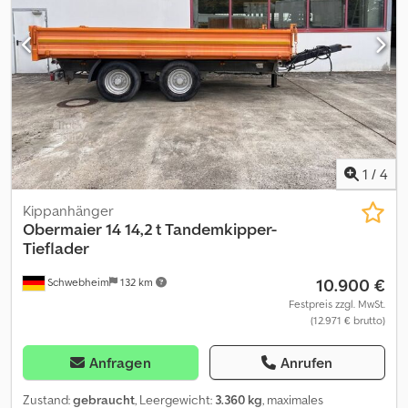
GFA Achsen - Heckabstützung - LED-Rückfahrsch. - Kunststoff
Werkzeugkasten - Anlegerampen optional gegen Mehrpreis
1.150,00 ¤ Weitere Tandem 3 Seiten Kippanhänger - neu und
gebraucht - sofort verfügbar.
1
/
4
Kippanhänger
Obermaier
14 14,2 t Tandemkipper-
Tieflader
10.900 €
Schwebheim
132 km
Festpreis zzgl. MwSt.
(12.971 € brutto)
Anfragen
Anrufen
Zustand:
gebraucht
, Leergewicht:
3.360 kg
, maximales