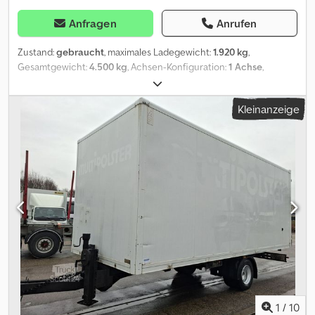
Anfragen
Anrufen
Zustand:
gebraucht
, maximales Ladegewicht:
1.920 kg
,
Gesamtgewicht:
4.500 kg
, Achsen-Konfiguration:
1 Achse
,
Erstzulassung:
09/2011
, Laderaumlänge:
7.230 mm
,
Laderaumbreite:
2.460 mm
, Laderaumhöhe:
2.650 mm
,
Kleinanzeige
Laderaumvolumen:
47 m³
, Ausstattung:
ABS
, * 8926 - Fahrzeug ID
für telefonische Anfragen Dsdpfx Asw D Ntnskrjck * Typ: OS1-
L50ZL * ABS, EBS, BPW-Achsen, Trommelbremsen, Luftfderung
heben + senken, Stützwinde vorne, Abstützung hinten,
höhenverstellbare Deichsel, Portaltüren, Zurrleisten in den
Wänden eingelassen, Koffer mit Filz ausgeschlagen, Ersatzrad *
Bereifung: 215/75R17,5 ( 6 / 6 / 6 / 7 mm ) * Anhänger abgelastet
auf 4.500 kg (technisch mögliches Gesamtgewicht: 5.000 kg) ----
unsere E-Mail Adresse: unser Service für Sie: - Besorgung
von Kurzzeit- oder Zollkennzeichen - Überführung /
Anlieferung EU-weit - Verzollung von Fahrzeugen ins Drittland
Whatsapp for english, german, russian and other languages:
1
/
10