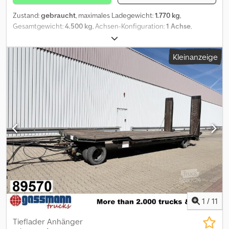
Zustand:
gebraucht
, maximales Ladegewicht:
1.770 kg
,
Gesamtgewicht:
4.500 kg
, Achsen-Konfiguration:
1 Achse
,
Erstzulassung:
07/2008
, Laderaumlänge:
6.250 mm
,
Laderaumbreite:
2.470 mm
, Laderaumhöhe:
2.440 mm
,
Kleinanzeige
Laderaumvolumen:
37 m³
, Ausstattung:
ABS
, * 7314- Fahrzeug ID
für telefonische Anfragen * Typ: OS1-L50ZL * GFA- Achsen,
Trommelbremsen, Luftfderung heben+ senken, Abstützung
vornen und hinten, verstel. Deichsel, Portaltüren, Zurrleisten in
den Wänden eingelassen, 40 mm Öse * Bereifung: 215/75R17,5 (1A:
5 / 6 mm 2A: 5 / 6 mm) * Anhänger abgelastet auf 4.500 kg *
Ladehöhe: 2,39 m ----unsere E-Mail Adresse: unser Service für
Sie: - Besorgung von Kurzzeit- oder Zollkennzeichen Dedpfx
Aoww Sqiokrock - Überführung / Anlieferung EU-weit -
Verzollung von Fahrzeugen ins Drittland Whatsapp for english,
german, russian and other languages:
1
/
11
Tieflader Anhänger