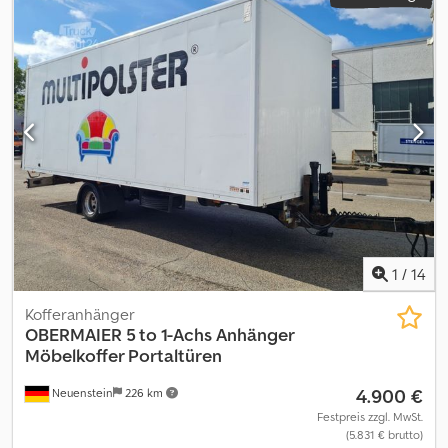
1
/
14
Kofferanhänger
OBERMAIER
5 to 1-Achs Anhänger
Möbelkoffer Portaltüren
4.900 €
Neuenstein
226 km
Festpreis zzgl. MwSt.
(5.831 € brutto)