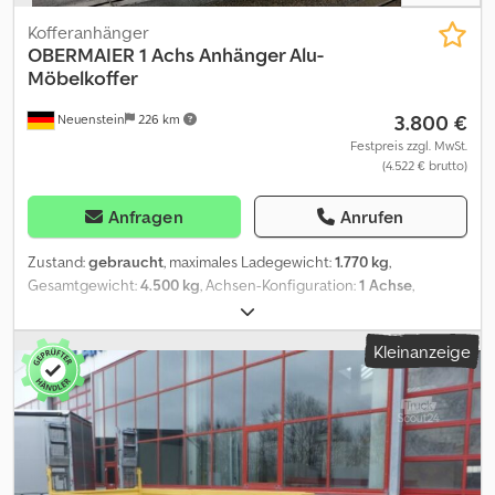
Kofferanhänger
OBERMAIER
1 Achs Anhänger Alu-
Möbelkoffer
3.800 €
Neuenstein
226 km
Festpreis zzgl. MwSt.
(4.522 € brutto)
Anfragen
Anrufen
Zustand:
gebraucht
, maximales Ladegewicht:
1.770 kg
,
Gesamtgewicht:
4.500 kg
, Achsen-Konfiguration:
1 Achse
,
Erstzulassung:
09/2008
, Laderaumlänge:
6.270 mm
,
Laderaumbreite:
2.460 mm
, Laderaumhöhe:
2.440 mm
,
Kleinanzeige
Laderaumvolumen:
37 m³
, Ausstattung:
ABS
, * 7315-Fahrzeug ID
für telefonische Anfragen * Typ: OS1-L50ZL Dodpfx Akjyl E
Rqersck * ABS, SAF-Achsen, Luftfderung,
zwillingsbereift, höhenverstellbare Deichsel, E-Rad * Möbelkoffer
mit Filz ausgeschlagen, Portaltüren, 2x Zurrleiste * Bereifung: 1.
Achse: 215/75R17,5 ( 5 / 4 / 10 / 9 mm) ----unsere E-Mail Adresse:
unser Service für Sie: - Besorgung von Kurzzeit- oder