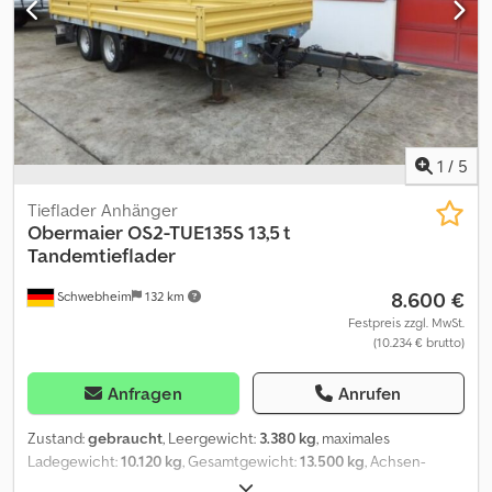
Zollkennzeichen - Überführung / Anlieferung EU-weit -
Verzollung von Fahrzeugen ins Drittland Whatsapp for english,
german, russian and other languages:
1
/
5
Tieflader Anhänger
Obermaier
OS2-TUE135S 13,5 t
Tandemtieflader
8.600 €
Schwebheim
132 km
Festpreis zzgl. MwSt.
(10.234 € brutto)
Anfragen
Anrufen
Zustand:
gebraucht
, Leergewicht:
3.380 kg
, maximales
Ladegewicht:
10.120 kg
, Gesamtgewicht:
13.500 kg
, Achsen-
Konfiguration:
2 Achsen
, Erstzulassung:
05/2012
, Laderaumlänge: