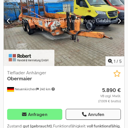
und Senkeinrichtung Djdsmhhz Hspfx Akrjck Irrtümer
vorbehalten
1
/
5
Tieflader Anhänger
Obermaier
5.890 €
Neuenkirchen
240 km
VB zzgl. MwSt.
(7.009 € brutto)
Anfragen
Anrufen
Zustand:
gut (gebraucht)
, Funktionsfähigkeit:
voll funktionsfähig
,