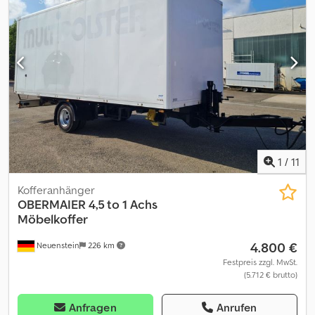
vorbehalten! Die Angaben in dieser Anzeige sind unverbindliche
Beschreibungen und dienen nicht als zugesicherte
Eigenschaften. Der Verkäufer übernimmt keine Haftung für Tipp-
und Datenübermittlungsfehler. Aufgeführte Ausstattungen sind
gesondert zu prüfen. Alle Angaben in den Inseraten sind
unverbindlich! Anlieferung im gesamten Bundesgebiet auf
Anfrage Öffnungszeiten : Montag bis Donnerstag von 9:00-17:00
Uhr Freitag von 9:00Uhr-14:00Uhr und nach Vereinbarung!!!
1
/
11
Kofferanhänger
OBERMAIER
4,5 to 1 Achs
Möbelkoffer
4.800 €
Neuenstein
226 km
Festpreis zzgl. MwSt.
(5.712 € brutto)
Anfragen
Anrufen