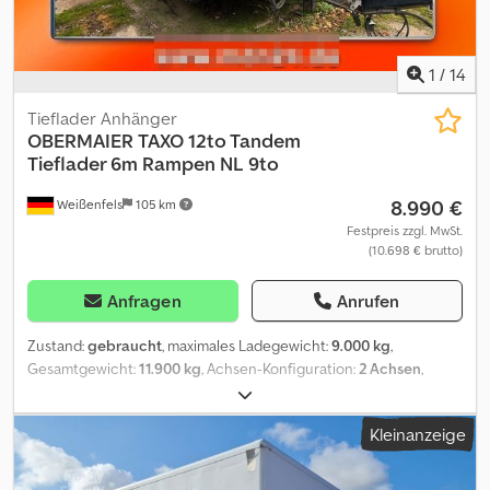
1
/
14
Tieflader Anhänger
OBERMAIER
TAXO 12to Tandem
Tieflader 6m Rampen NL 9to
8.990 €
Weißenfels
105 km
Festpreis zzgl. MwSt.
(10.698 € brutto)
Anfragen
Anrufen
Zustand:
gebraucht
, maximales Ladegewicht:
9.000 kg
,
Gesamtgewicht:
11.900 kg
, Achsen-Konfiguration:
2 Achsen
,
Erstzulassung:
05/2013
, Laderaumlänge:
6.000 mm
, Int.-Nr.:B - 09
Djdpfx Aksxvf Ucorock im Kundenauftrag Obermeier * Tieflader *
Kleinanzeige
2-Achser * verstellbare Zuggabel * zul GG 119ookg *
techn.Zustand, optisch siehe Bilder Inzahlungnahme möglich
Finanzierung ab 3,99% Irrtümer und Zwischenverkauf