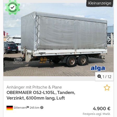
Kleinanzeige
Sonstige
, Getriebetyp:
Sonstige
, Fahrerkabine:
Sonstige
,
Emissionsklasse:
keine
, Ausstattung:
ABS, Druckluftbremse
, 400
mm Bordwände, vorn zum Durchladen, 4 x Zurrösen, 18
x Zurrösen, Holzboden def., , Verkauf geht über Kunden., , --
Druckfehler, Irrtümer und Änderungen vorbehalten, Muster-
Bilder --, Mehr Daten unter: !, More Details: ! Dcjdpfxozrhlpe Akrsk
1
/
12
Anhänger mit Pritsche & Plane
OBERMAIER
OS2-L105L, Tandem,
Verzinkt, 6.100mm lang, Luft
4.900 €
Sittensen
245 km
Festpreis zzgl. MwSt.