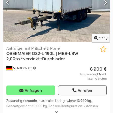
unsere allgemeinen Liefer- und Zahlungsbedingungen. Gerne
erstellen wir Ihnen für dieses Objekt ein Finanzierungs- oder
Leasingangebot. Bitte sprechen Sie uns an!
1
/
13
Anhänger mit Pritsche & Plane
OBERMAIER
OS2-L 190L | MBB-LBW
2,00to.*verzinkt*Durchlader
6.900 €
Stuhr
237 km
Festpreis zzgl. MwSt.
(8.211 € brutto)
Anfragen
Anrufen
Zustand:
gebraucht
, maximales Ladegewicht:
13.940 kg
,
Gesamtgewicht:
19.000 kg
, Achsen-Konfiguration:
2 Achsen
,
Erstzulassung:
04/2011
, nächste Prüfung (TÜV):
11/2026
,