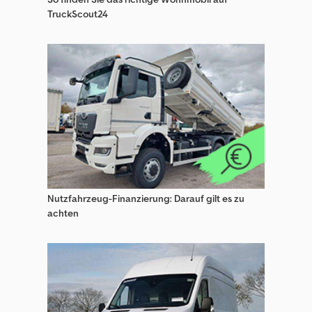
Obermaier T Anhänger
TruckScout24
Obermaier Tieflader Anhänger
Obermaier Tieflader Anhänger (Baumaschinen)
Obermaier Tue Anhänger
Obermaier Tzfp Anhänger
Nutzfahrzeug-Finanzierung: Darauf gilt es zu
achten