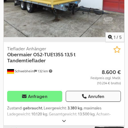
1
/
5
Tieflader Anhänger
Obermaier
OS2-TUE135S 13,5 t
Tandemtieflader
8.600 €
Schwebheim
132 km
Festpreis zzgl. MwSt.
(10.234 € brutto)
Anfragen
Anrufen
Zustand:
gebraucht
, Leergewicht:
3.380 kg
, maximales
Ladegewicht:
10.120 kg
, Gesamtgewicht:
13.500 kg
, Achsen-
Konfiguration:
2 Achsen
, Erstzulassung:
05/2012
, Laderaumlänge:
6.350 mm
, Laderaumbreite:
2.480 mm
, Federung:
Blatt
, Farbe: