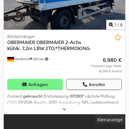
9990kg abgelastet! Der Anhänger hat vor 2 Jahren einen neuen
Dielenboden bekommen! ZUBEHÖRANGABEN OHNE GEWÄHR,
Änderungen, Zwischenverkauf und Irrtümer vorbehalten! Dcjdpfx
Akey S Dluerjk - .
1
/
8
Kühlanhänger
OBERMAIER
OBERMAIER 2-Achs
Kühlk. 7,2m LBW 2TO.*THERMOKING
6.980 €
Riederich
303 km
Festpreis zzgl. MwSt.
(8.306 € brutto)
Anfragen
Anrufen
Zustand:
gebraucht
, Erstzulassung:
07/2007
, nächste Prüfung
(TÜV):
07/2026
, Baujahr:
2007
, Ausstattung:
ABS, Ladebordwand
,
* 2-ACHS Drehschemel-Kühlanhänger OBERMAIER 7,20 m mit
LBW 1,5 to. * Kühlaggregat THERMOKING SL-100 (Dieselmotor) und
Kleinanzeige
Standkühlung 380 V ELEKTRO * Fahrzeug-Nr. für
Kundenanfragen: 4490 * Luftfederung * Ladebordwand * EBS *