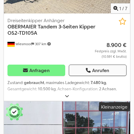
1
/
7
Dreiseitenkipper Anhänger
OBERMAIER
Tandem 3-Seiten Kipper
OS2-TD105A
8.900 €
Wiesmoor
307 km
Festpreis zzgl. MwSt.
(10.591 € brutto)
Anfragen
Anrufen
Zustand:
gebraucht
, maximales Ladegewicht:
7.480 kg
,
Gesamtgewicht:
10.500 kg
, Achsen-Konfiguration:
2 Achsen
,
Erstzulassung:
05/2007
, Laderaumlänge:
5.000 mm
,
Laderaumbreite:
2.470 mm
, Laderaumhöhe:
900 mm
,
Kleinanzeige
Gesamtbreite:
2.550 mm
, Gesamtgewicht: 10.500kg Leergewicht:
3.020kg Nutzlast: 7.480kg Gesamtlänge: 6.750mm Ladelänge:
5.000mm Breite: Gesamtbreite 2.550mm / Pritschenbreite
2.470mm Dsdjw Nu Ndspfx Akrsck Ladehöhe: ca. 900mm Weitere
Infos - 500mm Bordwände mit Hebehilfe - klappbar, abnehmbar -