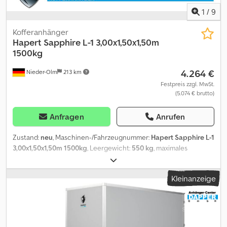
1
/
9
Kofferanhänger
Hapert
Sapphire L-1 3,00x1,50x1,50m
1500kg
4.264 €
Nieder-Olm
213 km
Festpreis zzgl. MwSt.
(5.074 € brutto)
Anfragen
Anrufen
Zustand:
neu
, Maschinen-/Fahrzeugnummer:
Hapert Sapphire L-1
3,00x1,50x1,50m 1500kg
, Leergewicht:
550 kg
, maximales
Ladegewicht:
950 kg
, Gesamtgewicht:
1.500 kg
, Achsen-
Konfiguration:
1 Achse
, Laderaumlänge:
3.000 mm
,
Kleinanzeige
Laderaumbreite:
1.500 mm
, Laderaumhöhe:
1.500 mm
, Aufbau -
Farbauswahl: graue oder weiße Beschichtung außen - PPL
beschichtete Multiplexwände, 15mm stark - finnisches
Birkensperrholz, 11-lagig wasserfest pressverleimt -
Doppelflügeltür mit Edelstahl Drehstangenverschluss - Edelstahl