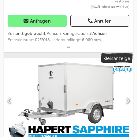
Festpreis
(MwSt. nicht ausweisbar)
Anfragen
Anrufen
Zustand:
gebraucht
, Achsen-Konfiguration:
3 Achsen
,
Erstzulassung:
02/2018
, Laderaumlänge:
6.060 mm
,
Laderaumbreite:
2.200 mm
, Laderaumhöhe:
300 mm
, Irrtümer und
Zwischenverkauf vorbehalten! Interne Nummer: 1448.
Kleinanzeige
AUSSTATTUNG * Plattformanhänger * 3 Achsen * Stützrad * AL-
KO Kupplung * Planken ringsum ... u.v.a.m. ----Das Fahrzeug ist
unaufbereitet! Bundesweite Anlieferung gegen Aufpreis möglich.
Irrtümer und Zwischenverkauf vorbehalten. Gerne nehmen wir
Ihr Fahrzeug in Zahlung. Djdovwh U Sjpfx Abpsck Finanzierung /
Leasing auch ohne Anzahlung möglich! Sie haben noch Fragen?
Wir beraten Sie gern!