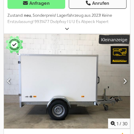
Anfragen
Anrufen
Zustand:
neu
, Sonderpreis! Lagerfahrzeug aus 2023! Keine
Erstzulassung! 9931477 Dsdpfxsy I U U Es Abpeck Hapert
Kühlanhänger Hersteller: Hapert Typ: Sapphire L-2 Innenmaße:
3050 X 1540 X 2100 mm L.B.H. Zul. Gesamtgewicht: 3000 kg
Kleinanzeige
Leergewicht: ca. 894 kg Nutzlast: ca. 2106 kg (Nutzlastangaben
können je nach Ausstattung und Konstruktion abweichen)
Bereifung: 185/R14C Stahlfelge Kühlaggregat an Stirnseite
verbaut Bediendisplay zum Einstellen der Temperatur, einfache
Handhabung Wandstärke 40 mm Farbe weiß, mit glatter
Oberfläche - ideal zum Beschriften Doppelflügeltür hinten 2
Rangiergriffe vorne Innenbeleuchtung Sehr stabiler, komplett
verschweißter und verzinkter Stahlrahmen Zahlreiche
Querträger unter der Ladefläche ermöglichen hohe
Punktbelastungen Aluminiumriffelblech auf Multiplex Boden
montiert Aluminium Scheuerschutz beidseitig und an der
Stirnseite 4 Kurbeldrehstützen Wartungsfreie Gummifederachse
von BPW Rückfahrautomatik Schutzbügel vor den Kotflügeln 13
poliger Stecker Beleuchtung im Heckrahmen versenkt,
1
/
30
integrierte Nebelschlussleuchte Automatikstützrad