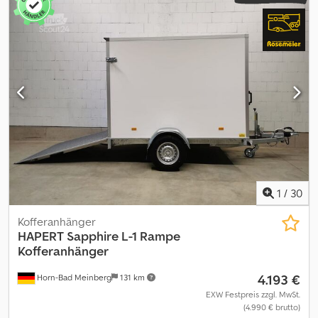
Punktbelastungen Begrenzungsleuchten V-Deichsel geschraubt
Inkl. Fahrzeugpapiere Mögliche weitere Optionen und Zubehör
für diesen Anhänger: Dcodpfoy I Tbdex Abpok Heckstützen
Radstoßdämpfer inkl. 100 km/h-Gutachten Verzurrschienen
seitlich an der Wand montiert Sperrstangen zur optimalen
Ladungssicherung Diebstahlsicherung Bezüglich einer
individuellen und maßgeschneiderten Finanzierung sprechen Sie
uns einfach an! Weitere 1000 Anhänger im Anhänger-Centrum
Rosemeier. Schauen Sie sich bei uns um. Wir beraten Sie gern.
1
/
30
Kofferanhänger
HAPERT
Sapphire L-1 Rampe
Kofferanhänger
4.193 €
Horn-Bad Meinberg
131 km
EXW Festpreis zzgl. MwSt.
(4.990 € brutto)