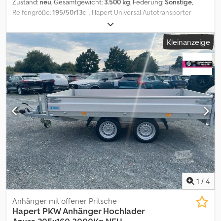
Zustand:
neu
, Gesamtgewicht:
3.500 kg
, Federung:
Sonstige
,
Reifengröße:
195/50r13c
, Hapert Universal Autotransporter
Anhänger bieten hochtragfähige Belastbarkeit, gehen Sie auf
Nummer sicher, langlebig ist das neue sparsam! Mit
Kleinanzeige
Aluminium Boden Paket. Mit mehr Effiizienz und hoher
Nutzlast. Maße: 5 x 2,20m Tridem Dcedpfxeqwkkws
Abpjk Gesamtgewicht: 3500 kg Reifen: 195/50R13C Sollten
Sie den gleichen Anhänger zu einem günstigeren Preis
angeboten bekommen, bitten wir Sie uns dieses vorzulegen !!!
Sie haben Fragen, dann schicken Sie uns eine Nachricht oder
rufen Sie uns an! Technische Änderungen,
Preisänderungen, Irrtümer und Zwischenverkauf vorbehalten. Für
Irrtümer und Druckfehler wird keine Haftung übernommen.
1
/
4
Anhänger mit offener Pritsche
Hapert
PKW Anhänger Hochlader