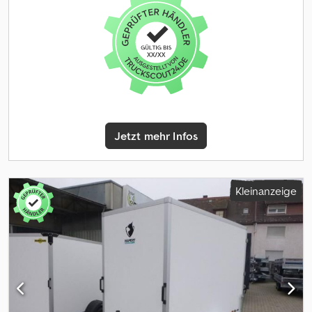
Hecktüren. - 2 Handgriffe an der Vorderseite erleichtern das
Rangieren des Anhängers. - Scharniere, Verschluss bzw.
Verschlüsse und Befestigungsmaterialien aus Edelstahl. -
Multiplex Holzboden mit Anti-Rutschoberfläche 15 mm. - TÜV-
geprüftes Ladungssicherungssystem von Hapert: im Seitenrand
integrierte Befestigungsbügel. - Geschraubte V-Deichsel. -
Komplett verschweißtes und vollbad verzinktes Fahrwerk
geeignet bis maximal 3500 kg. ZGG.. - Solides abklappbares
Stützrad. Preis inkl. Fahrzeugbrief (Zulassungsbescheinigung Teil
Jetzt mehr Infos
II und COC Papiere) Wir haben eine große Anzahl von Anhängern
folgender Hersteller auf Lager: Brenderup Humbaur Hapert Brian
James Trailers Unsinn und Neptun Auf Wunsch erhalten sie von
uns ein kostenloses Überführungskennzeichen. Wir reparieren
Kleinanzeige
Anhänger sämtlicher Hersteller. Weiteres Zubehör auf Anfrage.
Technische Änderungen, Preisänderungen und Irrtümer
vorbehalten. Für Irrtümer und Druckfehler wird keine Haftung
übernommen.Rückfahrautomatik, Gummifederachse,
Einzelradaufhängung, Koffer, Alle Anhänger haben ein Stützrad
und die gebremstenModelle sind mit einer geschraubten V-
Deichsel ausgestattet., Begrenzungsleuchten, Fahrgestell
vollständig geschweißt und vollbad verzinkt, Gebremst, Inkl.