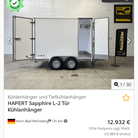
1
/
30
Kühlanhänger und Tiefkühlanhänger
HAPERT
Sapphire L-2 Tür
Kühlanhänger
12.932 €
Horn-Bad Meinberg
131 km
EXW Festpreis zzgl. MwSt.
(15.389 € brutto)