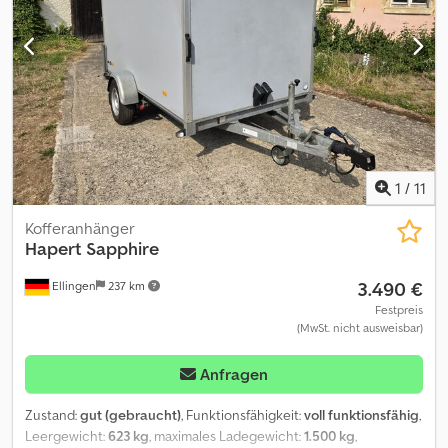
zeigen. Irrtümer, Änderungen und Zwischenverkauf vorbehalten.
40/40 Pendelbar - Staukiste - Profi Stützrad Rechnung
ausgewiesene MwSt Garantie - Anhänger Händler seit über 35
Jahren Verkauf telefonische Bestellannahme zu unseren
Öffnungszeiten Montags-Freitags oder rund um die Uhr über
unseren Onlineshop auf trailer - shop de Urheberrecht -
Markenschutz 2026/02
1
/
11
Kofferanhänger
Hapert
Sapphire
3.490 €
Ellingen
237 km
Festpreis
(MwSt. nicht ausweisbar)
Anfragen
Zustand:
gut (gebraucht)
, Funktionsfähigkeit:
voll funktionsfähig
,
Leergewicht:
623 kg
, maximales Ladegewicht:
1.500 kg
,