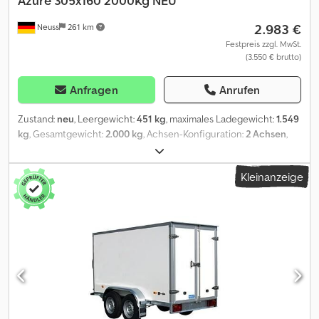
Azure 305x160 2000Kg NEU
2.983 €
Neuss
261 km
Festpreis zzgl. MwSt.
(3.550 € brutto)
Anfragen
Anrufen
Zustand:
neu
, Leergewicht:
451 kg
, maximales Ladegewicht:
1.549
kg
, Gesamtgewicht:
2.000 kg
, Achsen-Konfiguration:
2 Achsen
,
Laderaumlänge:
3.050 mm
, Laderaumbreite:
1.600 mm
, Federung:
Sonstige
, Reifengröße:
195/50r13 c
, Robuster und gut
Kleinanzeige
durchdachter Anhänger mit Qualität, Scharnieren und
Multiplexboden mit Silikon abgedichtet. 10 jähre Chassis
Garantie +++Sofort Verfügbar +++ Modell: HAPERT -
Azure H-2 Hochlader Brutto-Ladekapazität: 2000 kg
Nutzlast: ca. 1548 kg Abmessungen L x B: 305 x 160 cm
Bereifung 195/50R13 C -TÜV-geprüftes und integriertes
Ladungssicherungssystem -Designte Bordwandscharniere
für einfache Befestigung des Ladungsnetzes -Solides
abklappbares Stützrad -V-Deichsel -4
Herausnehmbare Eckrungen -30 cm hohe Aluminium