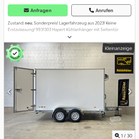
Anfragen
Anrufen
Zustand:
neu
, Sonderpreis! Lagerfahrzeug aus 2023! Keine
Erstzulassung! 9931303 Hapert Kühlanhänger mit Seitentür
Hersteller: Hapert Typ: Sapphire L-2 Innenmaße: 3050 X 1840 X
2100 mm L.B.H. Zul. Gesamtgewicht: 3000 kg Leergewicht: ca. 914
Kleinanzeige
kg Nutzlast: ca. 2086 kg (Nutzlastangaben können je nach
Ausstattung und Konstruktion abweichen) Bereifung: 185/R14C
Stahlfelge Kühlaggregat an Stirnseite verbaut Bediendisplay zum
Einstellen der Temperatur, einfache Handhabung Wandstärke 40
mm Farbe weiß, mit glatter Oberfläche - ideal zum Beschriften
Doppelflügeltür hinten Seitentür 2 Rangiergriffe vorne
Innenbeleuchtung Sehr stabiler, komplett verschweißter und
verzinkter Stahlrahmen Zahlreiche Querträger unter der
Ladefläche ermöglichen hohe Punktbelastungen
Aluminiumriffelblech auf Multiplex Boden montiert Aluminium
Scheuerschutz beidseitig und an der Stirnseite 4
Kurbeldrehlstützen Wartungsfreie Gummifederachse von BPW
Rückfahrautomatik Schutzbügel vor den Kotflügeln 13 poliger
Stecker Beleuchtung im Heckrahmen versenkt, integrierte
1
/
30