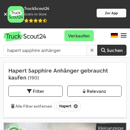
TruckScout24
Zur App
Gratis im Store
Verkaufen
Suchen
Hapert Sapphire Anhänger gebraucht
kaufen
(190)
Filter
Relevanz
Hapert
Alle Filter entfernen
Kleinanzeige