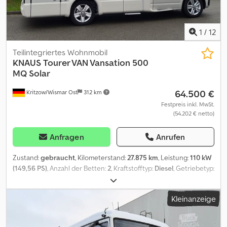
1
/
12
Teilintegriertes Wohnmobil
KNAUS
Tourer VAN Vansation 500
MQ Solar
64.500 €
Kritzow/Wismar Ost
312 km
Festpreis inkl. MwSt.
(54.202 € netto)
Anfragen
Anrufen
Zustand:
gebraucht
, Kilometerstand:
27.875 km
, Leistung:
110 kW
(149,56 PS)
, Anzahl der Betten:
2
, Kraftstofftyp:
Diesel
, Getriebetyp:
Automatisch
, Farbe:
Grau
, Erstzulassung:
07/2024
, nächste
Prüfung (TÜV):
07/2027
, Gesamtlänge:
5.890 mm
, Gesamtbreite:
Kleinanzeige
2.160 mm
, Gesamthöhe:
2.950 mm
, Achsen-Konfiguration:
2
Achsen
, Gesamtgewicht:
3.500 kg
, Ausstattung:
ABS,
Elektronisches Stabilitätsprogramm (ESP),