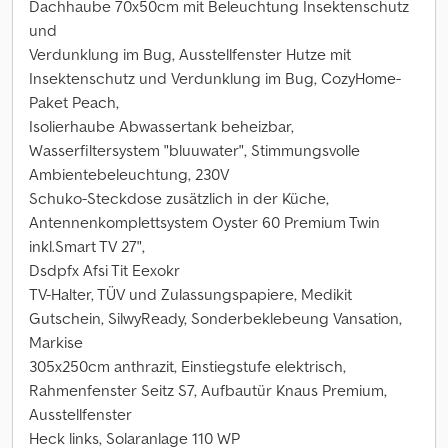
Dachhaube 70x50cm mit Beleuchtung Insektenschutz
und
Verdunklung im Bug, Ausstellfenster Hutze mit
Insektenschutz und Verdunklung im Bug, CozyHome-
Paket Peach,
Isolierhaube Abwassertank beheizbar,
Wasserfiltersystem "bluuwater", Stimmungsvolle
Ambientebeleuchtung, 230V
Schuko-Steckdose zusätzlich in der Küche,
Antennenkomplettsystem Oyster 60 Premium Twin
inkl.Smart TV 27",
Dsdpfx Afsi Tit Eexokr
TV-Halter, TÜV und Zulassungspapiere, Medikit
Gutschein, SilwyReady, Sonderbeklebeung Vansation,
Markise
305x250cm anthrazit, Einstiegstufe elektrisch,
Rahmenfenster Seitz S7, Aufbautür Knaus Premium,
Ausstellfenster
Heck links, Solaranlage 110 WP