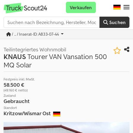
Verkaufen
Suchen
/ ... / Inserat-ID: A833-07-44
Teilintegriertes Wohnmobil
KNAUS
Tourer VAN Vansation 500
MQ Solar
Festpreis inkl. MwSt.
58.500 €
(49.160 € netto)
Zustand
Gebraucht
Standort
Kritzow/Wismar Ost