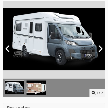
1
/
2
Basisdaten