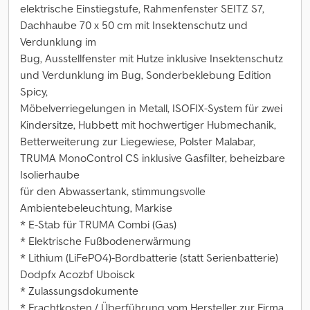
elektrische Einstiegstufe, Rahmenfenster SEITZ S7,
Dachhaube 70 x 50 cm mit Insektenschutz und
Verdunklung im
Bug, Ausstellfenster mit Hutze inklusive Insektenschutz
und Verdunklung im Bug, Sonderbeklebung Edition
Spicy,
Möbelverriegelungen in Metall, ISOFIX-System für zwei
Kindersitze, Hubbett mit hochwertiger Hubmechanik,
Betterweiterung zur Liegewiese, Polster Malabar,
TRUMA MonoControl CS inklusive Gasfilter, beheizbare
Isolierhaube
für den Abwassertank, stimmungsvolle
Ambientebeleuchtung, Markise
* E-Stab für TRUMA Combi (Gas)
* Elektrische Fußbodenerwärmung
* Lithium (LiFePO4)-Bordbatterie (statt Serienbatterie)
Dodpfx Acozbf Uboisck
* Zulassungsdokumente
* Frachtkosten / Überführung vom Hersteller zur Firma