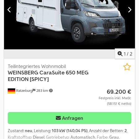
1
/
2
Teilintegriertes Wohnmobil
WEINSBERG
CaraSuite 650 MEG
EDITION [SPICY]
69.200 €
Ratzeburg
283 km
Festpreis inkl. MwSt.
(58.151 € netto)
Anfragen
Zustand:
neu
, Leistung:
103 kW (140,04 PS)
, Anzahl der Betten:
2
,
Kraftstofftyp:
Diesel
, Getriebetyp:
Automatisch
, Farbe:
Grau
,