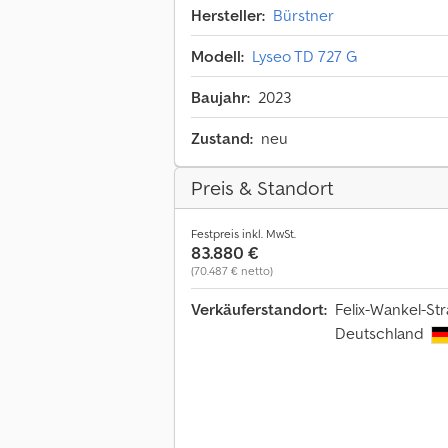
Hersteller:
Bürstner
Modell:
Lyseo TD 727 G
Baujahr:
2023
Zustand:
neu
Preis & Standort
Festpreis inkl. MwSt.
83.880 €
(70.487 € netto)
Verkäuferstandort:
Felix-Wankel-St
Deutschland