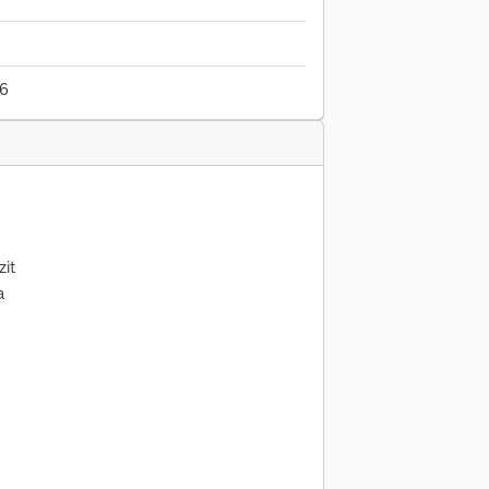
26
zit
a