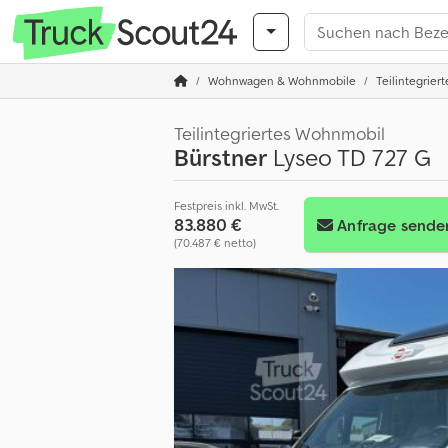
Wohnwagen & Wohnmobile
Teilintegrie
Teilintegriertes Wohnmobil
Bürstner
Lyseo TD 727 G
Festpreis inkl. MwSt.
83.880 €
Anfrage sende
(70.487 € netto)