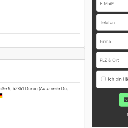
E-Mail*
Telefon
Firma
PLZ & Ort
Ich bin H
raße 9, 52351 Düren (Automeile Dü,