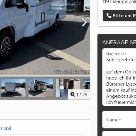
119 Inserate onl
Bitte um 
ANFRAGE S
Nachricht*
1
/
25
Name*
nmobil