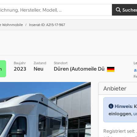
Suche
rte Wohnmobile
Inserat-ID: A215-17-967
Baujahr
Zustand
Standort
L
2023
Neu
Düren (Automeile Dü
n
a
F
Anbieter
Hinweis:
K
einloggen,
um
Registriert seit: