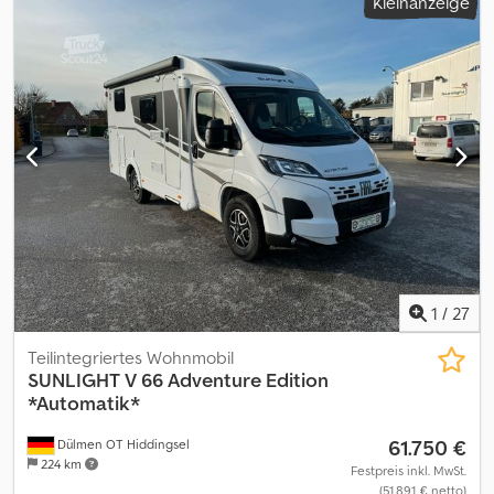
Kleinanzeige
1
/
27
Teilintegriertes Wohnmobil
SUNLIGHT
V 66 Adventure Edition
*Automatik*
61.750 €
Dülmen OT Hiddingsel
224 km
Festpreis inkl. MwSt.
(51.891 € netto)