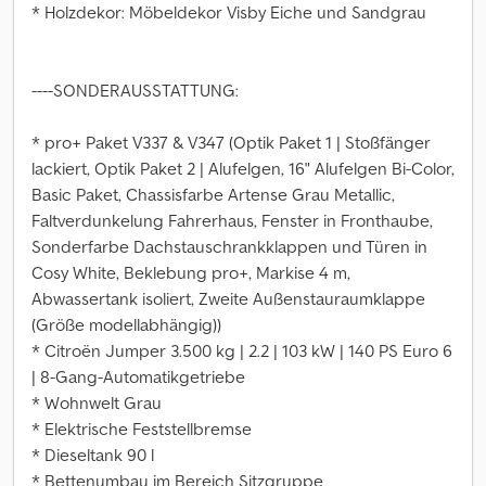
* Holzdekor: Möbeldekor Visby Eiche und Sandgrau
----SONDERAUSSTATTUNG:
* pro+ Paket V337 & V347 (Optik Paket 1 | Stoßfänger
lackiert, Optik Paket 2 | Alufelgen, 16" Alufelgen Bi-Color,
Basic Paket, Chassisfarbe Artense Grau Metallic,
Faltverdunkelung Fahrerhaus, Fenster in Fronthaube,
Sonderfarbe Dachstauschrankklappen und Türen in
Cosy White, Beklebung pro+, Markise 4 m,
Abwassertank isoliert, Zweite Außenstauraumklappe
(Größe modellabhängig))
* Citroën Jumper 3.500 kg | 2.2 | 103 kW | 140 PS Euro 6
| 8-Gang-Automatikgetriebe
* Wohnwelt Grau
* Elektrische Feststellbremse
* Dieseltank 90 l
* Bettenumbau im Bereich Sitzgruppe