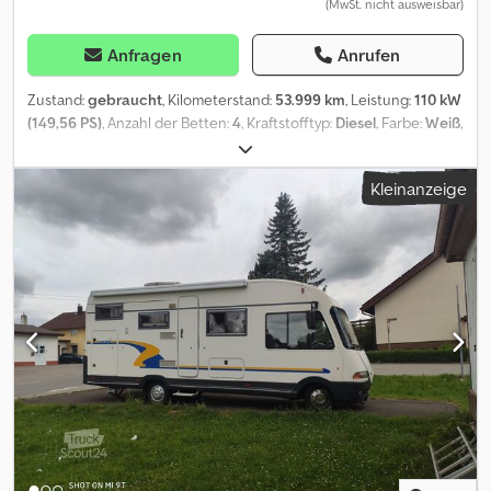
(MwSt. nicht ausweisbar)
Anfragen
Anrufen
Zustand:
gebraucht
, Kilometerstand:
53.999 km
, Leistung:
110 kW
(149,56 PS)
, Anzahl der Betten:
4
, Kraftstofftyp:
Diesel
, Farbe:
Weiß
,
Erstzulassung:
04/2017
, Gesamtlänge:
7.400 mm
, Gesamtbreite:
2.330 mm
, Gesamthöhe:
2.940 mm
, Achsen-Konfiguration:
2
Kleinanzeige
Achsen
, Emissionsklasse:
Euro6
, Gesamtgewicht:
3.850 kg
,
Ausstattung:
ABS, Elektronisches Stabilitätsprogramm (ESP),
Klimaanlage, Toilette, Unfallfahrzeug
, Dethleffs Trend I 7057 EBL
? Viel Komfort, durchdachte Ausstattung, sofort startklar ---- *
Marke: Dethleffs * Modell: Trend I 7057 EBL * Fahrwerk: Fiat
Ducato Light Tiefrahmen (3.499 kg) * Motor: 2,2 l Multijet *
Leistung: 150 PS * Auflastung: 3.850kg ----Ausstattungshighlights
* Dachklimaanlage ( defekt ) * Klimaautomatik * TV-Außendose *
Gasaußensteckdose * Anhängerkupplung starr * Fahrradträger (
in Heckgarage ) * Rückfahrkamera * Clesana WC * Markise ----
Besichtigung und Beratung: Gerne vor Ort in Dülmen-Hiddingsel.
Beratung nach vorheriger Terminvereinbarung möglich.----
Standort / Adresse: * Graskamp 15 * 48249 Dülmen ----