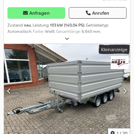
Anfragen
Anrufen
Zustand:
neu
, Leistung:
103 kW (140,04 PS)
, Getriebetyp:
Automatisch
, Farbe:
Weiß
, Gesamtlänge:
6.640 mm
,
Gesamtbreite:
2.140 mm
, Gesamthöhe:
2.710 mm
, Achsen-
Konfiguration:
2 Achsen
, Emissionsklasse:
Euro6
, Gesamtgewicht:
Kleinanzeige
3.500 kg
, Ausstattung:
ABS, Elektronisches Stabilitätsprogramm
(ESP), Klimaanlage, Toilette
, Sonderausstattung Adventure
Edition: * Wohnwelt Adventure Codpfx Aowf S E Nehkoha *
Stoßfänger lackiert * Chassisfarbe Weiß * Fenster in Fronthaube
* 2. Außenstauraumklappe * Beklebung Adventure * Schriftzug
Adventure * Bettenumbau Einzelbett zu Doppelbett * Altnertiv
Dekor * Paket One (Markise, Fahrradträger) * Basic Paket
(Panormadachhaube über Küche,Klarglasdachhaube 40 ×
40,Duschraumverkleidung,Spiegel mit
Garderobenhaken,Zusätzliche Steckdose im Dachschrank über
dem Küchenblock,Steckdose in der Garage) Zusätzliche
SOnderausstattung: * Fiat 140 PS Automatik * 90 Liter Dieseltank
* Alufelgen * Faltverdunklung Fahrerhaus * Holzrost Dusche ----
Inzahlungnahme auch PKW und Motorrad --- Finanzierung
1
/
20