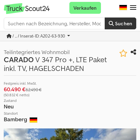
Verkaufen
Suchen
/ ... / Inserat-ID: A202-63-930
Teilintegriertes Wohnmobil
CARADO
V 347 Pro +, LTE Paket
inkl. TV, HAGELSCHADEN
Festpreis inkl. MwSt.
60.490 €
62.490 €
(50.832 € netto)
Zustand
Neu
Standort
Bamberg