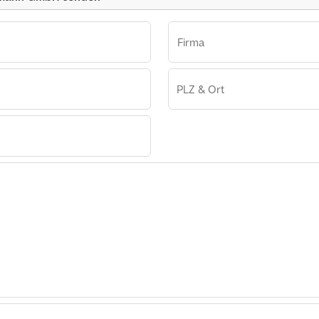
Firma
PLZ & Ort
Autohaus Bruno Widmann GmbH
 Widmann
Bruno