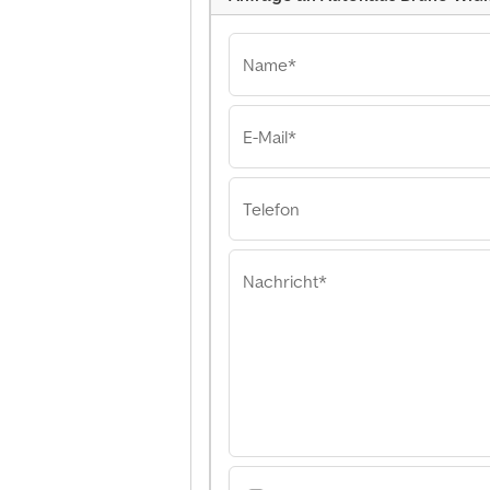
Name*
E-Mail*
Autohaus Bruno
GmbH Autohaus 
Widmann GmbH
Telefon
Nachricht*