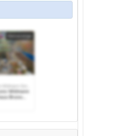
Kleinanzeige
Autohaus Bruno Widmann GmbH
runo Widmann
aus Bruno
mbH