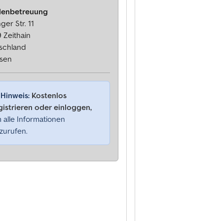
enbetreuung
ger Str. 11
 Zeithain
schland
sen
Hinweis:
Kostenlos
gistrieren oder einloggen,
 alle Informationen
zurufen.