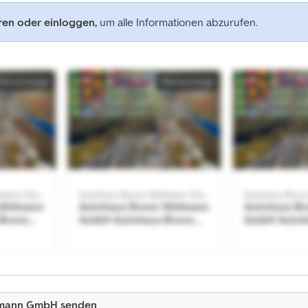
eren oder einloggen,
um alle Informationen abzurufen.
Kleinanzeige
Kleinanzeige
Autohaus Bruno Widmann GmbH
Autohaus Bruno Widmann GmbH
 Widmann
Autohaus Bruno Widmann
Autohaus B
Bruno
GmbH Autohaus Bruno
GmbH Autoh
Widmann GmbH
Widmann G
Kleinanzeige
dmann GmbH senden