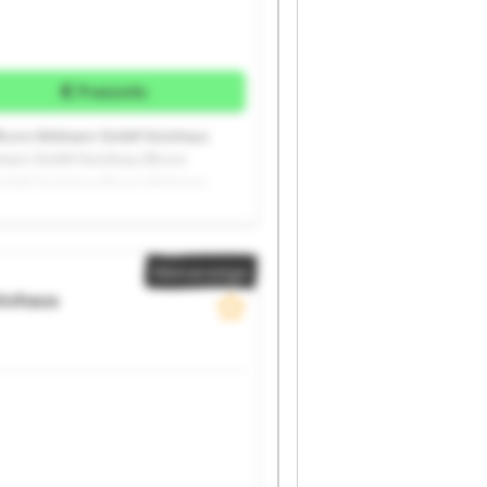
Preisinfo
Bruno Widmann GmbH Autohaus
mann GmbH Autohaus Bruno
GmbH Autohaus Bruno Widmann
ohaus Bruno Widmann GmbH
Kleinanzeige
tohaus