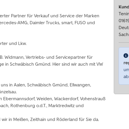
Kund
Tenin
erter Partner für Verkauf und Service der Marken
01619
rcedes-AMG, Daimler Trucks, smart, FUSO und
Deut
Sach
orter und Lkw.
. Widmann, Vertriebs- und Servicepartner für
re
e in Schwäbisch Gmünd. Hier sind wir auch mit VW
um
ab
 uns in Aalen, Schwäbisch Gmünd, Ellwangen,
ünzelsau.
n in Ebermannsdorf, Weiden, Wackerdorf, Vohenstrauß
bach, Rothenburg o.d.T., Marktredwitz und
ir in Meißen, Zeithain und Röderland für Sie da.