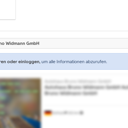
runo Widmann GmbH
eren oder einloggen,
um alle Informationen abzurufen.
Autohaus Bruno Widmann GmbH
Autohaus Bruno Widmann GmbH
Au
Bruno Widmann GmbH
Zeithain
202 km