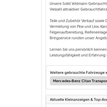
Unsere Solid Widmann Gebrauchtw
Vielzahl attraktiver Gebrauchtfah
Teile und Zubehör Verkauf sowie D
Vermietung von Pkw und Lkw, Karo
Felgenaufbereitung, Reifeneinlage
Bringservice runden unser Angeb
Lernen Sie uns persönlich kennen
Leistungsfähigkeit und Erfahrung se
Weitere gebrauchte Fahrzeuge 
enz Vito
Vw Caddy
Mercedes-Benz Citan Transpor
Aktuelle Kleinanzeigen & Top-A