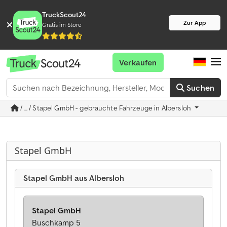
TruckScout24
Zur App
Gratis im Store
Verkaufen
Suchen
/ ... / Stapel GmbH - gebrauchte Fahrzeuge in Albersloh
Stapel GmbH
Stapel GmbH aus Albersloh
Stapel GmbH
Buschkamp 5