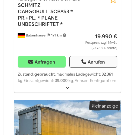
SCHMITZ
Irrtümer und Zwischenverkauf vorbehalten
CARGOBULL
SCB*S3 *
PR.+PL. * PLANE
UNBESCHRIFTET *
19.990 €
Babenhausen
171 km
Festpreis zzgl. MwSt.
(23.788 € brutto)
Anfragen
Anrufen
Zustand:
gebraucht
, maximales Ladegewicht:
32.361
kg
, Gesamtgewicht:
39.000 kg
, Achsen-Konfiguration:
3 Achsen
, Erstzulassung:
05/2024
, Laderaumlänge:
13.621 mm
, Laderaumbreite:
2.524 mm
,
Laderaumhöhe:
2.717 mm
, Gesamtlänge:
13.886 mm
,
Kleinanzeige
Gesamtbreite:
2.550 mm
, Gesamthöhe:
4.000 mm
,
Ausstattung:
ABS
, SCHMITZ CARGOBULL SCB?S3 ?
PR.+PL. ? PLANE UNBESCHRIFTET ? ----
FAHRZEUGHISTORIE * 1. Hand * Deutsches Fahrzeug *
Auf Wunsch Video vom Fahrzeug erhältlich