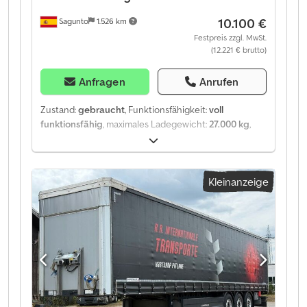
10.100 €
Sagunto
1.526 km
Festpreis zzgl. MwSt.
(12.221 € brutto)
Anfragen
Anrufen
Zustand:
gebraucht
, Funktionsfähigkeit:
voll
funktionsfähig
, maximales Ladegewicht:
27.000 kg
,
Gesamtgewicht:
6.906 kg
, Achsen-Konfiguration:
3
Achsen
, Erstzulassung:
08/2018
, Gesamtlänge:
13.620
mm
, Gesamtbreite:
2.480 mm
, Federung:
Luft
, Farbe:
Kleinanzeige
Weiß
, Baujahr:
2018
, Ausstattung:
Scheckheftgepflegt, Servolenkung
, technische
Spezifikation Axeles Produzent - SAF Vollluftfederung
Werkzeugkasten aus Kunststoff mit Deckelhalterung
Elektronisches Bremssystem EBS Antiblockiersystem
ABS Scheibenbremsen Palettenanschlag, 2-seitig,
angeschweißt, Höhe ca. 20mm Zollkabel Techo
anhebbar 2 Ersatzradhalter Djdpfx Aoztlgyjfqewa
Vorhang mit Diebstahlschutz 1800mm hoch 7 Reifen -