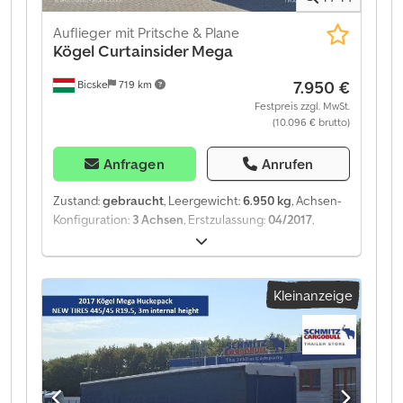
Auflieger mit Pritsche & Plane
Kögel
Curtainsider Mega
7.950 €
Bicske
719 km
Festpreis zzgl. MwSt.
(10.096 € brutto)
Anfragen
Anrufen
Zustand:
gebraucht
, Leergewicht:
6.950 kg
, Achsen-
Konfiguration:
3 Achsen
, Erstzulassung:
04/2017
,
Baujahr:
2017
, Leergewicht: 6950 kg. Auf unserer
Website finden Sie eine Übersicht aller verfügbaren
Fahrzeuge. Benötigen Sie eine Finanzierung? Wir
Kleinanzeige
bieten individuelle Finanzierungslösungen,
Komplettserviceverträge und Telematik-
Dienstleistungen an. Wir beraten Sie gerne
persönlich. Dodoztmiiopfx Afqowa