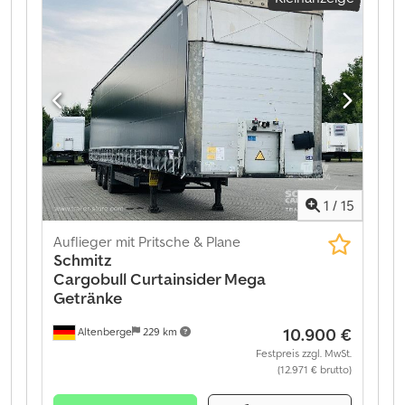
385/65 R22,5
, Radstand:
7.700 mm
, Baujahr:
2022
,
Ausstattung:
ABS
, Leergewicht: 6361 kg, zulässiges
Gesamtgewicht: 39000 kg, Zertifikat nach DIN EN
12642 (XL-Code), Ladefläche (L x B x H): 13.620 mm x
2.480 mm x 2.700 mm, Reifengröße: 385/65 R22.5,
Ladeflächenvolumen: 91 m³, 1. Achse: , 2. Achse: , 3.
Achse: , Luftfederung, Unterfahrschutz, elektronisches
Bremssystem EBS, Reserveradhalterung (2x), Zurrösen,
verschraubtes Fahrgestell, Schiebedach, 1x 15-poliger
und 2x 7-poliger Stecker, Spritzschutz, Hubdach
1
/
15
(manuell). Dwjdpfx Afoztg Nvjqja
Auflieger mit Pritsche & Plane
Schmitz
Cargobull
Curtainsider Mega
Getränke
10.900 €
Altenberge
229 km
Festpreis zzgl. MwSt.
(12.971 € brutto)