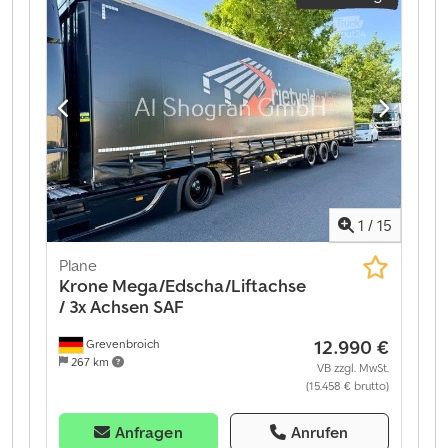
Komplettserviceverträge und Telematik-
Dienstleistungen an. Wir beraten Sie gerne
persönlich. Dwjdpfeztmipsx Afqja
1
/
15
Plane
Krone
Mega/Edscha/Liftachse
/ 3x Achsen SAF
12.990 €
Grevenbroich
267 km
VB zzgl. MwSt.
(15.458 € brutto)
Anfragen
Anrufen