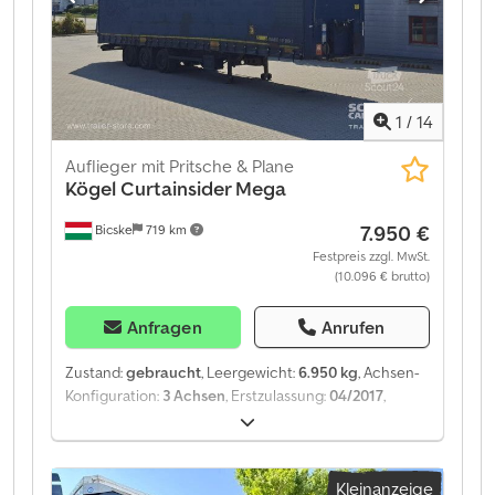
1
/
14
Auflieger mit Pritsche & Plane
Kögel
Curtainsider Mega
7.950 €
Bicske
719 km
Festpreis zzgl. MwSt.
(10.096 € brutto)
Anfragen
Anrufen
Zustand:
gebraucht
, Leergewicht:
6.950 kg
, Achsen-
Konfiguration:
3 Achsen
, Erstzulassung:
04/2017
,
Baujahr:
2017
, Leergewicht: 6950 kg. Auf unserer
Website finden Sie eine Übersicht aller verfügbaren
Fahrzeuge. Benötigen Sie eine Finanzierung? Wir
Kleinanzeige
bieten individuelle Finanzierungslösungen,