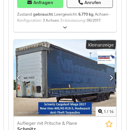
Anfragen
Anrufen
Zustand:
gebraucht
, Leergewicht:
6.770 kg
, Achsen-
Konfiguration:
3 Achsen
, Erstzulassung:
06/2017
,
Federung:
Luft
, Baujahr:
2017
, Ausstattung:
ABS
,
Eigengewicht: 6.770 kg, Luftfederung,
Heckunterfahrschutz, Elektronisches Bremssystem
Kleinanzeige
(EBS), 1x15- und 2x7-polige Steckdosen, Antispray, Eine
Übersicht aller verfügbaren Fahrzeuge finden Sie auf
unserer Website. Finanzierung gewünscht? Wir bieten
individuelle Finanzierungslösungen, Full-Service-
Verträge und Telematik-Dienste an. Gerne beraten wir
Sie persönlich. Dwodpfx Afoztgxqoqsa
1
/
14
Auflieger mit Pritsche & Plane
Schmitz