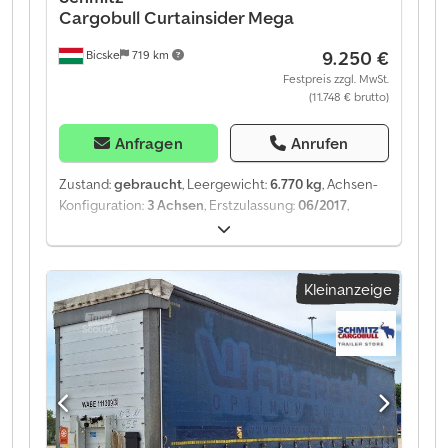
Cargobull
Curtainsider Mega
9.250 €
Bicske
719 km
Festpreis zzgl. MwSt.
(11.748 € brutto)
Anfragen
Anrufen
Zustand:
gebraucht
, Leergewicht:
6.770 kg
, Achsen-
Konfiguration:
3 Achsen
, Erstzulassung:
06/2017
,
Federung:
Luft
, Baujahr:
2017
, Ausstattung:
ABS
,
Eigengewicht: 6.770 kg, Luftfederung,
Heckunterfahrschutz, Elektronisches Bremssystem
Kleinanzeige
(EBS), 1x15- und 2x7-polige Steckdosen, Antispray, Eine
Übersicht aller verfügbaren Fahrzeuge finden Sie auf
unserer Website. Finanzierung gewünscht? Wir bieten
individuelle Finanzierungslösungen, Full-Service-
Verträge und Telematik-Dienste an. Gerne beraten wir
Sie persönlich. Dsdpjztgxwefx Afqewa